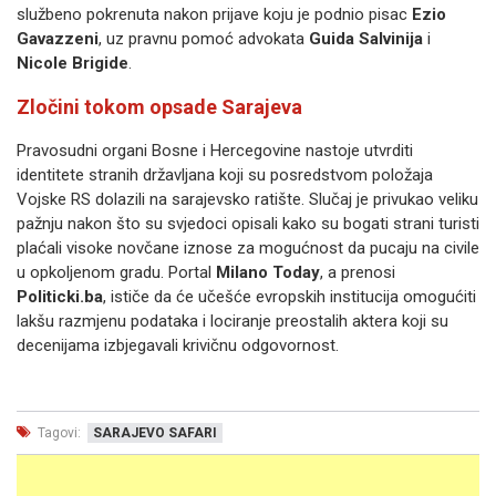
službeno pokrenuta nakon prijave koju je podnio pisac
Ezio
Gavazzeni
, uz pravnu pomoć advokata
Guida Salvinija
i
Nicole Brigide
.
Zločini tokom opsade Sarajeva
Pravosudni organi Bosne i Hercegovine nastoje utvrditi
identitete stranih državljana koji su posredstvom položaja
Vojske RS dolazili na sarajevsko ratište. Slučaj je privukao veliku
pažnju nakon što su svjedoci opisali kako su bogati strani turisti
plaćali visoke novčane iznose za mogućnost da pucaju na civile
u opkoljenom gradu. Portal
Milano Today
, a prenosi
Politicki.ba
, ističe da će učešće evropskih institucija omogućiti
lakšu razmjenu podataka i lociranje preostalih aktera koji su
decenijama izbjegavali krivičnu odgovornost.
Tagovi:
SARAJEVO SAFARI