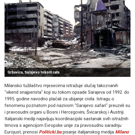
Grbavica, Sarajevo tokom rata
Milansko tužilaštvo mjesecima istražuje slučaj takozvanih
"vikend snajperista" koji su tokom opsade Sarajeva od 1992. do
1995. godine navodno plaćali za ubijanje civila. Istragu o
fenomenu poznatom pod nazivom "Sarajevo safari" preuzeli su
i pravosudni organi u Bosni i Hercegovini, Švicarskoj i Austriji.
Italijanski mediji najavljuju koordinacijski sastanak svih istražnih
timova s agencijom Evropske unije za pravosudnu saradnju
Eurojust, prenosi
Politicki.ba
pisanje italijanskog medija
Milano