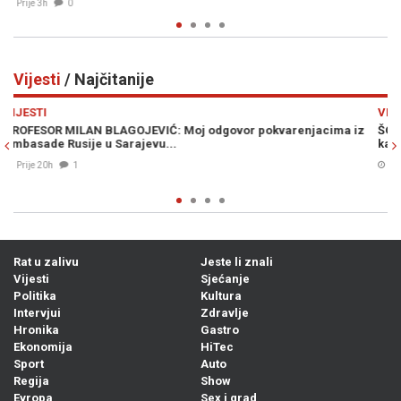
Vijesti
/ Najčitanije
Previous
N
VIJESTI
cima iz
ŠOK NA GRANICI: Ponesete li ovo voće u Hrvatsku, prijeti va
kazna od nevjerovatnih 13.000 eura
07. Avg. 2026
0
Rat u zalivu
Jeste li znali
Vijesti
Sjećanje
Politika
Kultura
Intervjui
Zdravlje
Hronika
Gastro
Ekonomija
HiTec
Sport
Auto
Regija
Show
Evropa
Sex i grad