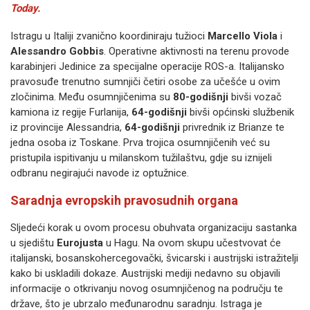
Today.
Istragu u Italiji zvanično koordiniraju tužioci
Marcello Viola
i
Alessandro Gobbis
. Operativne aktivnosti na terenu provode
karabinjeri Jedinice za specijalne operacije ROS-a. Italijansko
pravosuđe trenutno sumnjiči četiri osobe za učešće u ovim
zločinima. Među osumnjičenima su
80-godišnji
bivši vozač
kamiona iz regije Furlanija,
64-godišnji
bivši općinski službenik
iz provincije Alessandria,
64-godišnji
privrednik iz Brianze te
jedna osoba iz Toskane. Prva trojica osumnjičenih već su
pristupila ispitivanju u milanskom tužilaštvu, gdje su iznijeli
odbranu negirajući navode iz optužnice.
Saradnja evropskih pravosudnih organa
Sljedeći korak u ovom procesu obuhvata organizaciju sastanka
u sjedištu
Eurojusta
u Hagu. Na ovom skupu učestvovat će
italijanski, bosanskohercegovački, švicarski i austrijski istražitelji
kako bi uskladili dokaze. Austrijski mediji nedavno su objavili
informacije o otkrivanju novog osumnjičenog na području te
države, što je ubrzalo međunarodnu saradnju. Istraga je