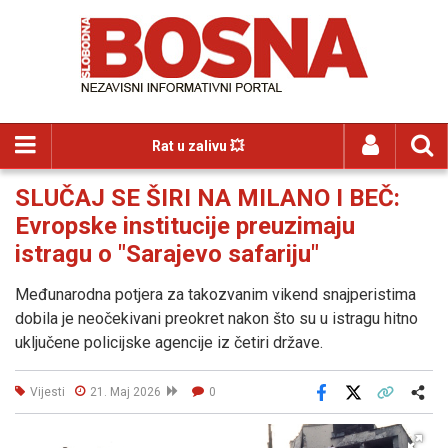
Rat u zalivu 💥
SLUČAJ SE ŠIRI NA MILANO I BEČ:
Evropske institucije preuzimaju
istragu o "Sarajevo safariju"
Međunarodna potjera za takozvanim vikend snajperistima
dobila je neočekivani preokret nakon što su u istragu hitno
uključene policijske agencije iz četiri države.
Vijesti
21. Maj 2026
0
Facebook
X
Kopiraj link
Više