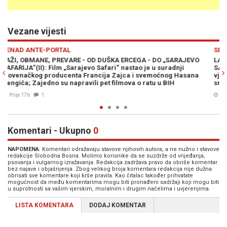
Vezane vijesti
Previous
N
SENAD ANTE-PORTAL
AJEVO
LAŽI, OBMANE, PREVARE - OD DUŠKA ERCEGA - DO „SARAJEV
i
SAFARIJA“: Priča o italijanskim snajperistima u lovu na Sarajl
asana
vjerovatna je kao davno svjedočenje o Srebreničanima u
srbijanskim zatvorima!
04. Avg. 2026
1
Komentari - Ukupno
0
NAPOMENA
: Komentari odražavaju stavove njihovih autora, a ne nužno i stavove
redakcije Slobodna Bosna. Molimo korisnike da se suzdrže od vrijeđanja,
psovanja i vulgarnog izražavanja. Redakcija zadržava pravo da obriše komentar
bez najave i objašnjenja. Zbog velikog broja komentara redakcija nije dužna
obrisati sve komentare koji krše pravila. Kao čitalac također prihvatate
mogućnost da među komentarima mogu biti pronađeni sadržaji koji mogu biti
u suprotnosti sa vašim vjerskim, moralnim i drugim načelima i uvjerenjima.
LISTA KOMENTARA
DODAJ KOMENTAR