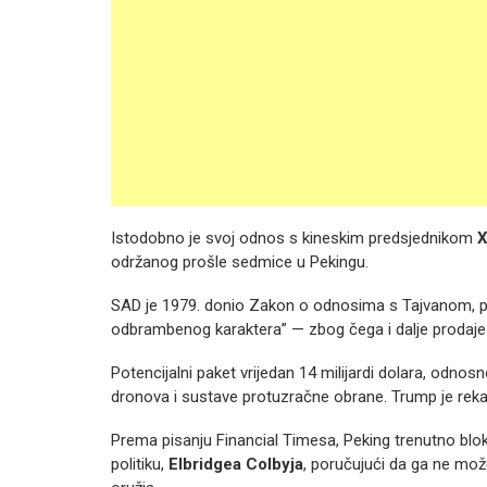
Istodobno je svoj odnos s kineskim predsjednikom
X
održanog prošle sedmice u Pekingu.
SAD je 1979. donio Zakon o odnosima s Tajvanom, p
odbrambenog karaktera” — zbog čega i dalje prodaje
Potencijalni paket vrijedan 14 milijardi dolara, odnos
dronova i sustave protuzračne obrane. Trump je rekao 
Prema pisanju Financial Timesa, Peking trenutno blo
politiku,
Elbridgea Colbyja
, poručujući da ga ne mož