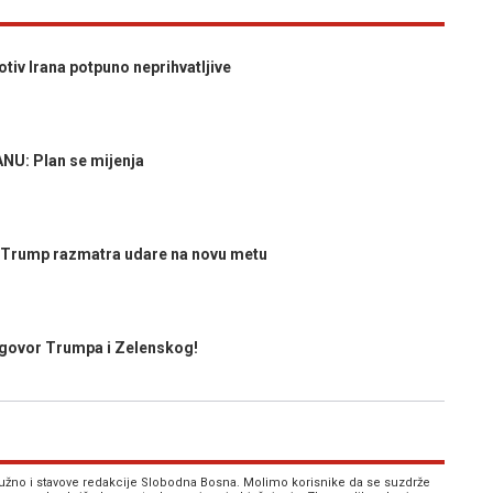
iv Irana potpuno neprihvatljive
U: Plan se mijenja
rump razmatra udare na novu metu
govor Trumpa i Zelenskog!
 nužno i stavove redakcije Slobodna Bosna. Molimo korisnike da se suzdrže