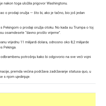
a je nakon toga uložila prigovor Washingtonu.
ao o prodaji oružja — što bi, ako je tačno, bio još jedan
 s Pekingom o prodaji oružja otoku. No kada su Trumpa o toj
a su osamdesete “davno prošlo vrijeme”.
nu vrijednu 11 milijardi dolara, odnosno oko 8,2 milijarde
es Pekinga.
odbrambenu potrošnju kako bi odgovorio na sve veći vojni
nacije, premda većina podržava zadržavanje statusa quo, u
e s njom ujedinjuje.