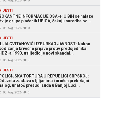
05. Avg. 2026
0
VIJESTI
ŠOKANTNE INFORMACIJE OSA-e: U BiH se nalaze
dvije grupe plaćenih UBICA, čekaju naredbe od...
05. Avg. 2026
0
VIJESTI
ILIJA CVITANOVIĆ UZBURKAO JAVNOST: Nakon
podizanja krivične prijave protiv predsjednika
HDZ-a 1990, uslijedio je novi skandal...
06. Avg. 2026
3
VIJESTI
POLICIJSKA TORTURA U REPUBLICI SRPSKOJ:
Oduzeta zastava s ljiljanima i uručen prekršajni
nalog, unatoč presudi suda u Banjoj Luci...
05. Avg. 2026
3