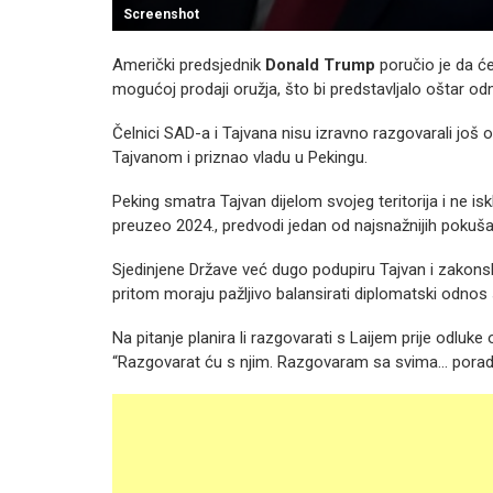
Screenshot
Američki predsjednik
Donald Trump
poručio je da ć
mogućoj prodaji oružja, što bi predstavljalo oštar od
Čelnici SAD-a i Tajvana nisu izravno razgovarali još
Tajvanom i priznao vladu u Pekingu.
Peking smatra Tajvan dijelom svojeg teritorija i ne i
preuzeo 2024., predvodi jedan od najsnažnijih pokuša
Sjedinjene Države već dugo podupiru Tajvan i zako
pritom moraju pažljivo balansirati diplomatski odnos
Na pitanje planira li razgovarati s Laijem prije odluk
“Razgovarat ću s njim. Razgovaram sa svima... pora