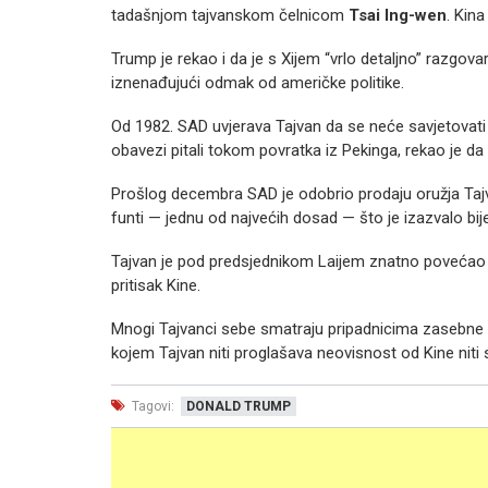
tadašnjom tajvanskom čelnicom
Tsai Ing-wen
. Kin
Trump je rekao i da je s Xijem “vrlo detaljno” razgovar
iznenađujući odmak od američke politike.
Od 1982. SAD uvjerava Tajvan da se neće savjetovati
obavezi pitali tokom povratka iz Pekinga, rekao je d
Prošlog decembra SAD je odobrio prodaju oružja Tajva
funti — jednu od najvećih dosad — što je izazvalo bij
Tajvan je pod predsjednikom Laijem znatno povećao 
pritisak Kine.
Mnogi Tajvanci sebe smatraju pripadnicima zasebne 
kojem Tajvan niti proglašava neovisnost od Kine niti s
Tagovi:
DONALD TRUMP