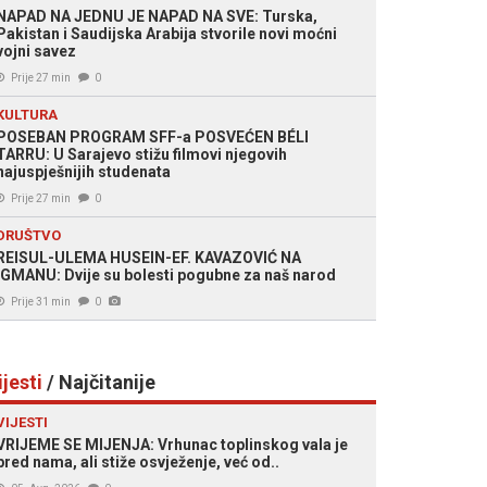
NAPAD NA JEDNU JE NAPAD NA SVE: Turska,
Pakistan i Saudijska Arabija stvorile novi moćni
vojni savez
Prije 27 min
0
KULTURA
POSEBAN PROGRAM SFF-a POSVEĆEN BÉLI
TARRU: U Sarajevo stižu filmovi njegovih
najuspješnijih studenata
Prije 27 min
0
DRUŠTVO
REISUL-ULEMA HUSEIN-EF. KAVAZOVIĆ NA
IGMANU: Dvije su bolesti pogubne za naš narod
Prije 31 min
0
ijesti
/ Najčitanije
VIJESTI
VRIJEME SE MIJENJA: Vrhunac toplinskog vala je
pred nama, ali stiže osvježenje, već od..