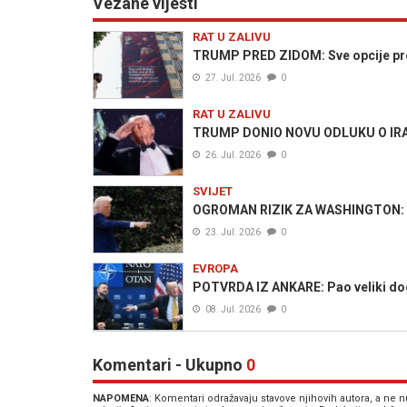
Vezane vijesti
RAT U ZALIVU
TRUMP PRED ZIDOM: Sve opcije prot
27. Jul. 2026
0
RAT U ZALIVU
TRUMP DONIO NOVU ODLUKU O IRAN
26. Jul. 2026
0
SVIJET
OGROMAN RIZIK ZA WASHINGTON: T
23. Jul. 2026
0
EVROPA
POTVRDA IZ ANKARE: Pao veliki do
08. Jul. 2026
0
Komentari - Ukupno
0
NAPOMENA
: Komentari odražavaju stavove njihovih autora, a ne