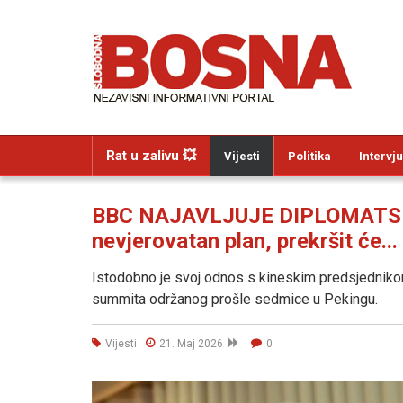
Rat u zalivu 💥
Vijesti
Politika
Intervju
BBC NAJAVLJUJE DIPLOMATSKI
nevjerovatan plan, prekršit će...
Istodobno je svoj odnos s kineskim predsjedniko
summita održanog prošle sedmice u Pekingu.
Vijesti
21. Maj 2026
0