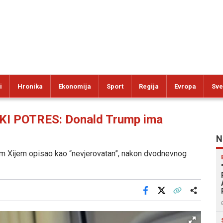
i
Hronika
Ekonomija
Sport
Regija
Evropa
Sve
 POTRES: Donald Trump ima
N
m Xijem opisao kao “nevjerovatan”, nakon dvodnevnog
Facebook
X
Kopiraj link
Više