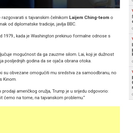
e razgovarati s tajvanskim čelnikom
Laijem Ching-teom
o
mak od diplomatske tradicije, javlja BBC.
 od 1979., kada je Washington prekinuo formalne odnose s
sključuje mogućnost da ga zauzme silom. Lai, koji je dužnost
ja posljednjih godina da se ojača obrana otoka.
nski su obvezane omogućiti mu sredstva za samoodbranu, no
 s Kinom.
e o prodaji američkog oružja, Trump je u srijedu odgovorio:
dit ćemo na tome, na tajvanskom problemu.”