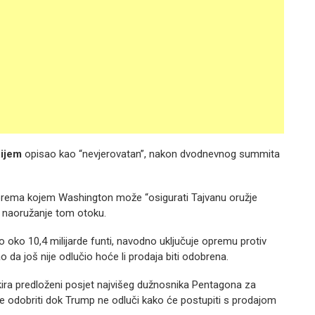
ijem
opisao kao “nevjerovatan”, nakon dvodnevnog summita
rema kojem Washington može “osigurati Tajvanu oružje
 naoružanje tom otoku.
no oko 10,4 milijarde funti, navodno uključuje opremu protiv
da još nije odlučio hoće li prodaja biti odobrena.
kira predloženi posjet najvišeg dužnosnika Pentagona za
e odobriti dok Trump ne odluči kako će postupiti s prodajom