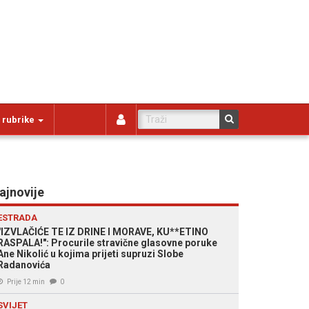
 rubrike
ajnovije
ESTRADA
"IZVLAČIĆE TE IZ DRINE I MORAVE, KU**ETINO
RASPALA!": Procurile stravične glasovne poruke
Ane Nikolić u kojima prijeti supruzi Slobe
Radanovića
Prije 12 min
0
SVIJET