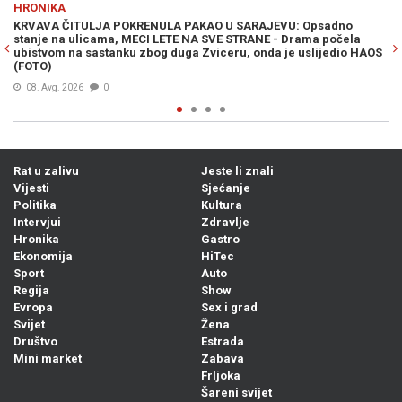
HRONIKA
KAO U SARAJEVU: Opsadno
POTVRĐENA OPTUŽNICA PROTIV SLUŽBE
A SVE STRANE - Drama počela
knjižila uplate i oštetila državu za 18
Zviceru, onda je uslijedio HAOS
07. Avg. 2026
0
Rat u zalivu
Jeste li znali
Vijesti
Sjećanje
Politika
Kultura
Intervjui
Zdravlje
Hronika
Gastro
Ekonomija
HiTec
Sport
Auto
Regija
Show
Evropa
Sex i grad
Svijet
Žena
Društvo
Estrada
Mini market
Zabava
Frljoka
Šareni svijet