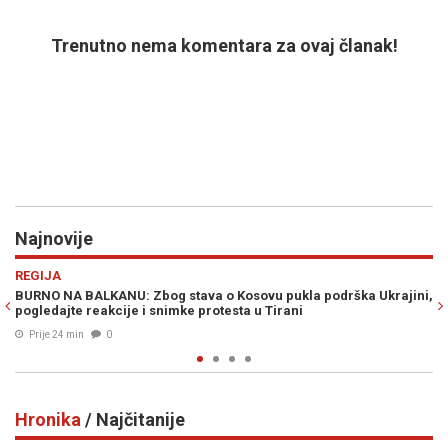
Trenutno nema komentara za ovaj članak!
Najnovije
Previous
N
VIJESTI
 Kosovu pukla podrška Ukrajini,
CIK BiH RASPISAO OGLAS KOJI SVE ZA
esta u Tirani
novčana naknada za rad na izborima, 
Prije 29 min
0
Hronika
/ Najčitanije
Previous
N