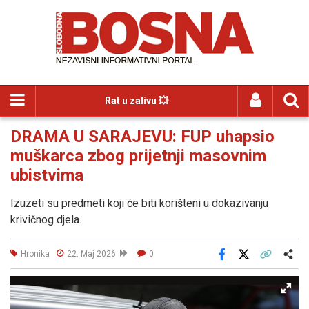
Rat u zalivu 💥
DRAMA U SARAJEVU: FUP uhapsio
muškarca zbog prijetnji masovnim
ubistvima
Izuzeti su predmeti koji će biti korišteni u dokazivanju
krivičnog djela.
Hronika
22. Maj 2026
0
Facebook
X
Kopiraj link
Više