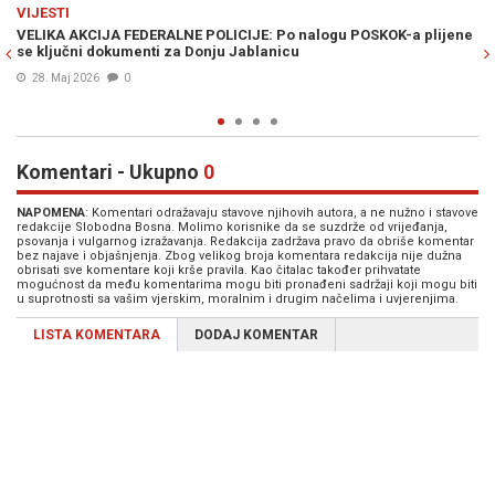
Previous
N
SJEĆANJE
: Po nalogu POSKOK-a plijene
TRAJNI PODSJETNIK NA HRABROST I PAT
anicu
godišnjice formiranja Odreda specijalne
16. Maj 2026
0
Komentari - Ukupno
0
NAPOMENA
: Komentari odražavaju stavove njihovih autora, a ne nužno i stavove
redakcije Slobodna Bosna. Molimo korisnike da se suzdrže od vrijeđanja,
psovanja i vulgarnog izražavanja. Redakcija zadržava pravo da obriše komentar
bez najave i objašnjenja. Zbog velikog broja komentara redakcija nije dužna
obrisati sve komentare koji krše pravila. Kao čitalac također prihvatate
mogućnost da među komentarima mogu biti pronađeni sadržaji koji mogu biti
u suprotnosti sa vašim vjerskim, moralnim i drugim načelima i uvjerenjima.
LISTA KOMENTARA
DODAJ KOMENTAR