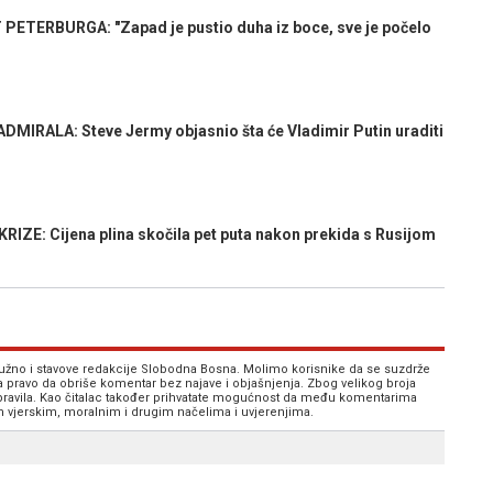
TERBURGA: "Zapad je pustio duha iz boce, sve je počelo
RALA: Steve Jermy objasnio šta će Vladimir Putin uraditi
E: Cijena plina skočila pet puta nakon prekida s Rusijom
 nužno i stavove redakcije Slobodna Bosna. Molimo korisnike da se suzdrže
va pravo da obriše komentar bez najave i objašnjenja. Zbog velikog broja
 pravila. Kao čitalac također prihvatate mogućnost da među komentarima
im vjerskim, moralnim i drugim načelima i uvjerenjima.