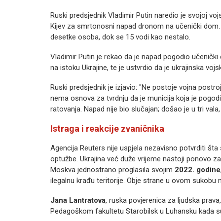
Ruski predsjednik Vladimir Putin naredio je svojoj vo
Kijev za smrtonosni napad dronom na učenički dom. U 
desetke osoba, dok se 15 vodi kao nestalo.
Vladimir Putin je rekao da je napad pogodio učeničk
na istoku Ukrajine, te je ustvrdio da je ukrajinska vojs
Ruski predsjednik je izjavio: "Ne postoje vojna postroj
nema osnova za tvrdnju da je municija koja je pogodil
ratovanja. Napad nije bio slučajan; došao je u tri vala, 
Istraga i reakcije zvaničnika
Agencija Reuters nije uspjela nezavisno potvrditi šta
optužbe. Ukrajina već duže vrijeme nastoji ponovo zau
Moskva jednostrano proglasila svojim
2022. godine
ilegalnu krađu teritorije. Obje strane u ovom sukobu ne
Jana Lantratova
, ruska povjerenica za ljudska prava,
Pedagoškom fakultetu Starobilsk u Luhansku kada su 