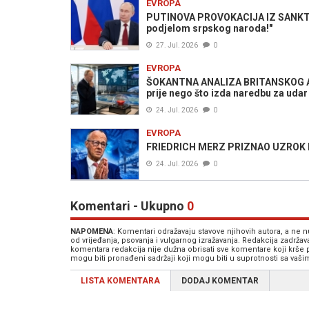
EVROPA
PUTINOVA PROVOKACIJA IZ SANKT PE
podjelom srpskog naroda!"
27. Jul. 2026
0
EVROPA
ŠOKANTNA ANALIZA BRITANSKOG ADMI
prije nego što izda naredbu za udar
24. Jul. 2026
0
EVROPA
FRIEDRICH MERZ PRIZNAO UZROK KRIZ
24. Jul. 2026
0
Komentari - Ukupno
0
NAPOMENA
: Komentari odražavaju stavove njihovih autora, a ne
od vrijeđanja, psovanja i vulgarnog izražavanja. Redakcija zadrža
komentara redakcija nije dužna obrisati sve komentare koji krše
mogu biti pronađeni sadržaji koji mogu biti u suprotnosti sa vaš
LISTA KOMENTARA
DODAJ KOMENTAR