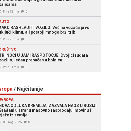
palicama
Prije 12 min
0
AUTO
KAKO RASHLADITI VOZILO: Većina vozača prvo
uključi klimu, ali postoji mnogo brži trik
Prije 20 min
0
DRUŠTVO
TRI NOĆI U JAMI RASPOTOČJE: Dvojici rudara
pozlilo, jedan prebačen u bolnicu
Prije 31 min
0
vropa
/ Najčitanije
EVROPA
NOVA ODLUKA KREMLJA IZAZVALA HAOS U RUSIJI:
Građani u strahu masovno rasprodaju imovinu i
bježe iz zemlje
05. Avg. 2026
0