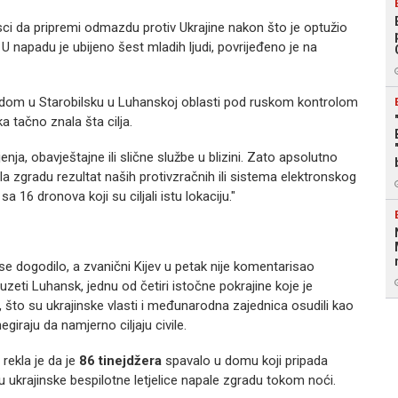
jsci da pripremi odmazdu protiv Ukrajine nakon što je optužio
napadu je ubijeno šest mladih ljudi, povrijeđeno je na
i dom u Starobilsku u Luhanskoj oblasti pod ruskom kontrolom
ka tačno znala šta cilja.
enja, obavještajne ili slične službe u blizini. Zato apsolutno
a zgradu rezultat naših protivzračnih ili sistema elektronskog
sa 16 dronova koji su ciljali istu lokaciju."
 se dogodilo, a zvanični Kijev u petak nije komentarisao
zeti Luhansk, jednu od četiri istočne pokrajine koje je
, što su ukrajinske vlasti i međunarodna zajednica osudili kao
giraju da namjerno ciljaju civile.
 rekla je da je
86 tinejdžera
spavalo u domu koji pripada
ukrajinske bespilotne letjelice napale zgradu tokom noći.