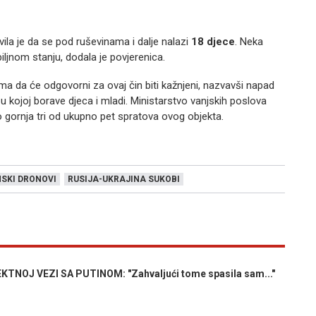
avila je da se pod ruševinama i dalje nalazi
18 djece
. Neka
biljnom stanju, dodala je povjerenica.
ma da će odgovorni za ovaj čin biti kažnjeni, nazvavši napad
 kojoj borave djeca i mladi. Ministarstvo vanjskih poslova
 gornja tri od ukupno pet spratova ovog objekta.
SKI DRONOVI
RUSIJA-UKRAJINA SUKOBI
TNOJ VEZI SA PUTINOM: "Zahvaljući tome spasila sam..."