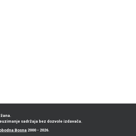
ržana.
euzimanje sadržaja bez dozvole izdavača.
obodna Bosna
2000 - 2026.