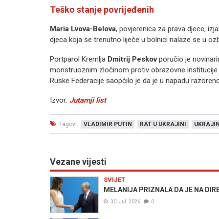
Teško stanje povrijeđenih
Maria Lvova-Belova
, povjerenica za prava djece, izj
djeca koja se trenutno liječe u bolnici nalaze se u oz
Portparol Kremlja
Dmitrij Peskov
poručio je novinari
monstruoznim zločinom protiv obrazovne institucije u
Ruske Federacije saopćilo je da je u napadu razoreno
Izvor:
Jutarnji list
Tagovi:
VLADIMIR PUTIN
RAT U UKRAJINI
UKRAJIN
Vezane vijesti
SVIJET
MELANIJA PRIZNALA DA JE NA DIREK
30. Jul. 2026
0