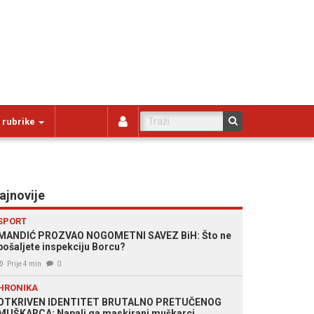
 rubrike
ajnovije
SPORT
MANDIĆ PROZVAO NOGOMETNI SAVEZ BiH: Što ne
pošaljete inspekciju Borcu?
Prije 4 min
0
HRONIKA
OTKRIVEN IDENTITET BRUTALNO PRETUČENOG
MUŠKARCA: Napali ga maskirani muškarci