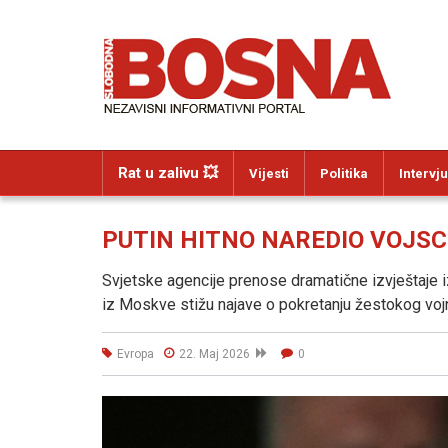
Rat u zalivu 💥
Vijesti
Politika
Intervju
PUTIN HITNO NAREDIO VOJSCI: 
Svjetske agencije prenose dramatične izvještaje iz
iz Moskve stižu najave o pokretanju žestokog vo
Evropa
22. Maj 2026
0