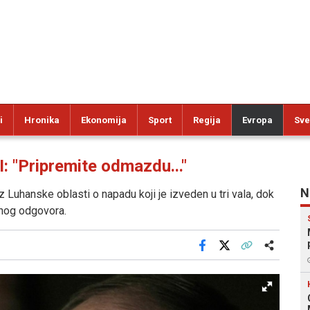
i
Hronika
Ekonomija
Sport
Regija
Evropa
Sve
"Pripremite odmazdu..."
N
 Luhanske oblasti o napadu koji je izveden u tri vala, dok
jnog odgovora.
Facebook
X
Kopiraj link
Više