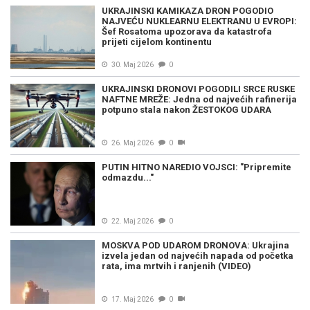
UKRAJINSKI KAMIKAZA DRON POGODIO
NAJVEĆU NUKLEARNU ELEKTRANU U EVROPI:
Šef Rosatoma upozorava da katastrofa
prijeti cijelom kontinentu
30. Maj 2026
0
UKRAJINSKI DRONOVI POGODILI SRCE RUSKE
NAFTNE MREŽE: Jedna od najvećih rafinerija
potpuno stala nakon ŽESTOKOG UDARA
26. Maj 2026
0
PUTIN HITNO NAREDIO VOJSCI: "Pripremite
odmazdu..."
22. Maj 2026
0
MOSKVA POD UDAROM DRONOVA: Ukrajina
izvela jedan od najvećih napada od početka
rata, ima mrtvih i ranjenih (VIDEO)
17. Maj 2026
0