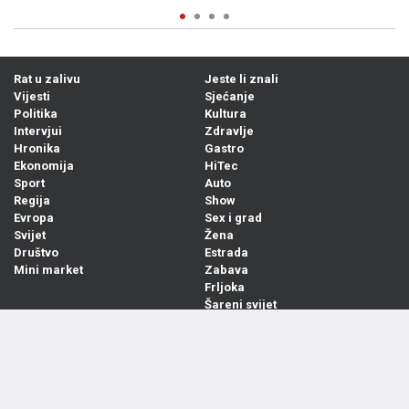
Rat u zalivu
Jeste li znali
Vijesti
Sjećanje
Politika
Kultura
Intervjui
Zdravlje
Hronika
Gastro
Ekonomija
HiTec
Sport
Auto
Regija
Show
Evropa
Sex i grad
Svijet
Žena
Društvo
Estrada
Mini market
Zabava
Frljoka
Šareni svijet
SP 2026
SENAD ANTE-PORTAL
Sarajevski snajperisti
Arhiva
Marketing