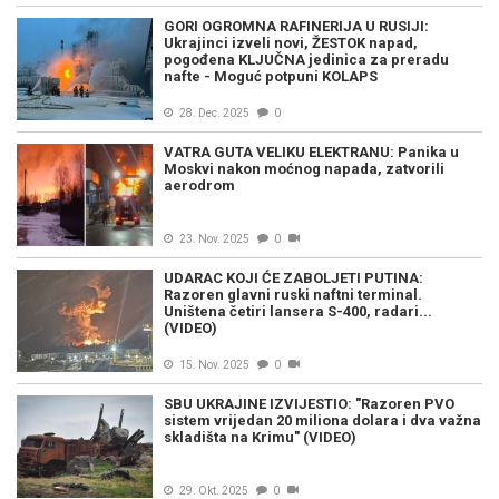
GORI OGROMNA RAFINERIJA U RUSIJI:
Ukrajinci izveli novi, ŽESTOK napad,
pogođena KLJUČNA jedinica za preradu
nafte - Moguć potpuni KOLAPS
28. Dec. 2025
0
VATRA GUTA VELIKU ELEKTRANU: Panika u
Moskvi nakon moćnog napada, zatvorili
aerodrom
23. Nov. 2025
0
UDARAC KOJI ĆE ZABOLJETI PUTINA:
Razoren glavni ruski naftni terminal.
Uništena četiri lansera S-400, radari...
(VIDEO)
15. Nov. 2025
0
SBU UKRAJINE IZVIJESTIO: "Razoren PVO
sistem vrijedan 20 miliona dolara i dva važna
skladišta na Krimu" (VIDEO)
29. Okt. 2025
0