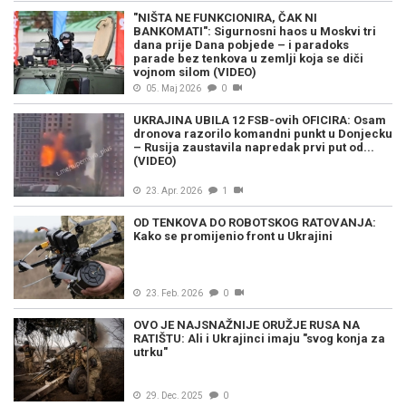
"NIŠTA NE FUNKCIONIRA, ČAK NI
BANKOMATI": Sigurnosni haos u Moskvi tri
dana prije Dana pobjede – i paradoks
parade bez tenkova u zemlji koja se diči
vojnom silom (VIDEO)
05. Maj 2026
0
UKRAJINA UBILA 12 FSB-ovih OFICIRA: Osam
dronova razorilo komandni punkt u Donjecku
– Rusija zaustavila napredak prvi put od...
(VIDEO)
23. Apr. 2026
1
OD TENKOVA DO ROBOTSKOG RATOVANJA:
Kako se promijenio front u Ukrajini
23. Feb. 2026
0
OVO JE NAJSNAŽNIJE ORUŽJE RUSA NA
RATIŠTU: Ali i Ukrajinci imaju "svog konja za
utrku"
29. Dec. 2025
0