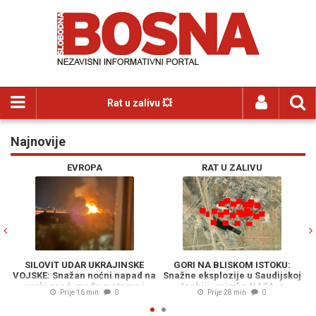
Rat u zalivu 💥
Najnovije
Previous
N
EVROPA
RAT U ZALIVU
SILOVIT UDAR UKRAJINSKE
GORI NA BLISKOM ISTOKU:
SI
VOJSKE: Snažan noćni napad na
Snažne eksplozije u Saudijskoj
Bi
ruski grad, među metama i
Arabiji, snimke NASA-e
tešk
Prije 16 min
0
Prije 28 min
0
sjedište FSB-a...
potvrđuju požare...