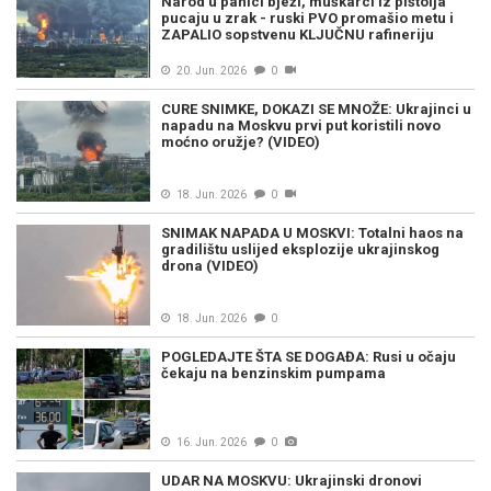
Narod u panici bježi, muškarci iz pištolja
pucaju u zrak - ruski PVO promašio metu i
ZAPALIO sopstvenu KLJUČNU rafineriju
20. Jun. 2026
0
CURE SNIMKE, DOKAZI SE MNOŽE: Ukrajinci u
napadu na Moskvu prvi put koristili novo
moćno oružje? (VIDEO)
18. Jun. 2026
0
SNIMAK NAPADA U MOSKVI: Totalni haos na
gradilištu uslijed eksplozije ukrajinskog
drona (VIDEO)
18. Jun. 2026
0
POGLEDAJTE ŠTA SE DOGAĐA: Rusi u očaju
čekaju na benzinskim pumpama
16. Jun. 2026
0
UDAR NA MOSKVU: Ukrajinski dronovi