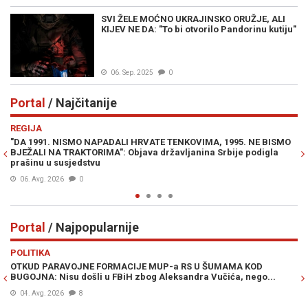
SVI ŽELE MOĆNO UKRAJINSKO ORUŽJE, ALI
KIJEV NE DA: "To bi otvorilo Pandorinu kutiju"
06. Sep. 2025
0
Portal
/ Najčitanije
Previous
N
REGIJA
INTE
"DA 1991. NISMO NAPADALI HRVATE TENKOVIMA, 1995. NE BISMO
PROF
BJEŽALI NA TRAKTORIMA": Objava državljanina Srbije podigla
Luki 
prašinu u susjedstvu
Milor
06. Avg. 2026
0
07. 
Portal
/ Najpopularnije
Previous
N
POLITIKA
VIJE
OTKUD PARAVOJNE FORMACIJE MUP-a RS U ŠUMAMA KOD
OTKR
BUGOJNA: Nisu došli u FBiH zbog Aleksandra Vučića, nego...
pokuš
BiH, 
04. Avg. 2026
8
28. 