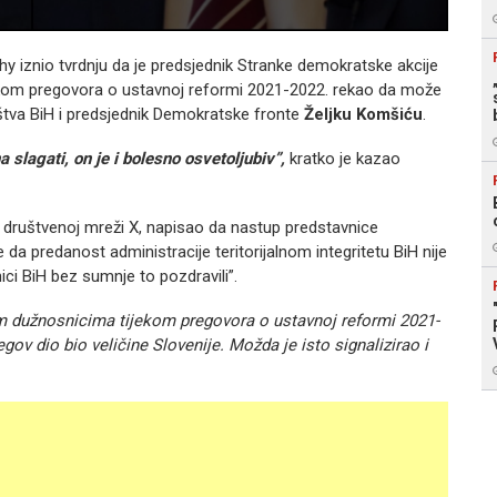
y iznio tvrdnju da je predsjednik Stranke demokratske akcije
kom pregovora o ustavnoj reformi 2021-2022. rekao da može
ištva BiH i predsjednik Demokratske fronte
Željku Komšiću
.
a slagati, on je i bolesno osvetoljubiv”,
kratko je kazao
a društvenoj mreži X, napisao da nastup predstavnice
da predanost administracije teritorijalnom integritetu BiH nije
lnici BiH bez sumnje to pozdravili”.
im dužnosnicima tijekom pregovora o ustavnoj reformi 2021-
gov dio bio veličine Slovenije. Možda je isto signalizirao i