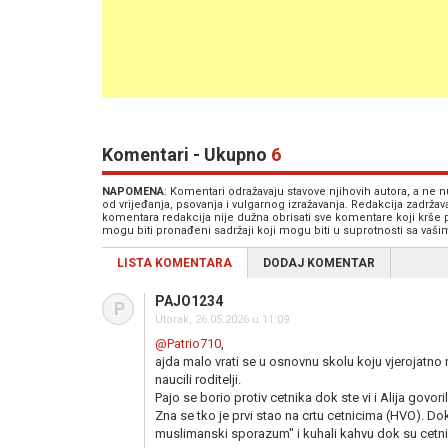
Komentari - Ukupno
6
NAPOMENA
: Komentari odražavaju stavove njihovih autora, a ne
od vrijeđanja, psovanja i vulgarnog izražavanja. Redakcija zadrža
komentara redakcija nije dužna obrisati sve komentare koji krše
mogu biti pronađeni sadržaji koji mogu biti u suprotnosti sa vaš
LISTA KOMENTARA
DODAJ KOMENTAR
PAJO1234
P
Utorak, 26.05.2026 u 11:09
@Patrio710
,
ajda malo vrati se u osnovnu skolu koju vjerojatno n
naucili roditelji.
Pajo se borio protiv cetnika dok ste vi i Alija govorili
Zna se tko je prvi stao na crtu cetnicima (HVO). Do
muslimanski sporazum" i kuhali kahvu dok su cetni