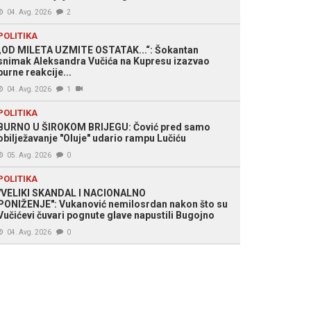
04. Avg. 2026
2
POLITIKA
„OD MILETA UZMITE OSTATAK...“: Šokantan
snimak Aleksandra Vučića na Kupresu izazvao
burne reakcije...
04. Avg. 2026
1
POLITIKA
BURNO U ŠIROKOM BRIJEGU: Čović pred samo
obilježavanje "Oluje" udario rampu Lučiću
05. Avg. 2026
0
POLITIKA
"VELIKI SKANDAL I NACIONALNO
PONIŽENJE": Vukanović nemilosrdan nakon što su
Vučićevi čuvari pognute glave napustili Bugojno
04. Avg. 2026
0