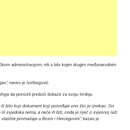
ičkom administracijom, niti s bilo kojim drugim međunarodnim
gao"
, naveo je Izetbegović.
phyja da javnosti predoči dokaze za svoju tvrdnju.
li bilo koji dokument koji potvrđuje ono što je izrekao. Svi
li svjedoka nema, a neće ih biti, onda je riječ o svjesnoj laži
vlastite promašaje u Bosni i Hercegovini",
kazao je