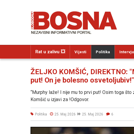
Rat u zalivu 💥
Vijesti
Politika
Intervju
ŽELJKO KOMŠIĆ, DIREKTNO: "Mic
put! On je bolesno osvetoljubiv!"
“Murphy laže! I nije mu to prvi put! Osim toga što 
Komšić u izjavi za !Odgovor.
Politika
25. Maj 2026
25. Maj 2026
6