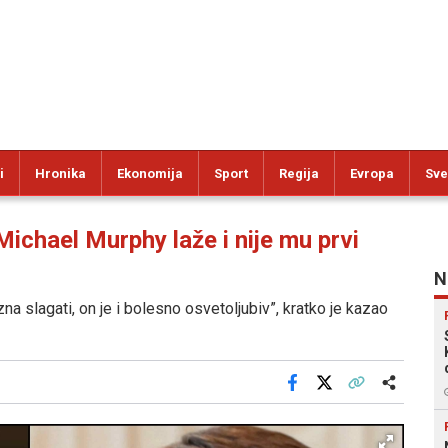
i
Hronika
Ekonomija
Sport
Regija
Evropa
Sve
hael Murphy laže i nije mu prvi
N
zna slagati, on je i bolesno osvetoljubiv”, kratko je kazao
Facebook
X
Kopiraj link
Više