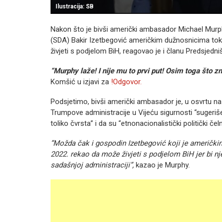
Ilustracija: SB
Nakon što je bivši američki ambasador Michael Murph
(SDA) Bakir Izetbegović američkim dužnosnicima to
živjeti s podjelom BiH, reagovao je i članu Predsjedn
“Murphy laže! I nije mu to prvi put! Osim toga što zn
Komšić u izjavi za
!Odgovor.
Podsjetimo, bivši američki ambasador je, u osvrtu n
Trumpove administracije u Vijeću sigurnosti “sugeriše 
toliko čvrsta” i da su “etnonacionalistički politički če
”Možda čak i gospodin Izetbegović koji je američk
2022. rekao da može živjeti s podjelom BiH jer bi nje
sadašnjoj administraciji”,
kazao je Murphy.