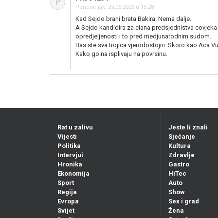
P
Ponedeljak, 25.05.2026 u 15:28
Kad Sejdo brani brata Bakira. Nema dalje.
A Sejdo kandidira za clana predsjednistva covjeka 
opredjeljenosti i to pred medjunarodnim sudom.
Bas ste sva trojica vjerodostojni. Skoro kao Aca Vu
Kako go.na isplivaju na povrsinu.
Rat u zalivu
Jeste li znali
Vijesti
Sjećanje
Politika
Kultura
Intervjui
Zdravlje
Hronika
Gastro
Ekonomija
HiTec
Sport
Auto
Regija
Show
Evropa
Sex i grad
Svijet
Žena