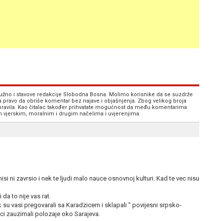
 nužno i stavove redakcije Slobodna Bosna. Molimo korisnike da se suzdrže
va pravo da obriše komentar bez najave i objašnjenja. Zbog velikog broja
 pravila. Kao čitalac također prihvatate mogućnost da među komentarima
im vjerskim, moralnim i drugim načelima i uvjerenjima.
isi ni zavrsio i nek te ljudi malo nauce osnovnoj kulturi. Kad te vec nisu
 da to nije vas rat.
k su vasi pregovarali sa Karadzicem i sklapali " povijesni srpsko-
ci zauzimali polozaje oko Sarajeva.