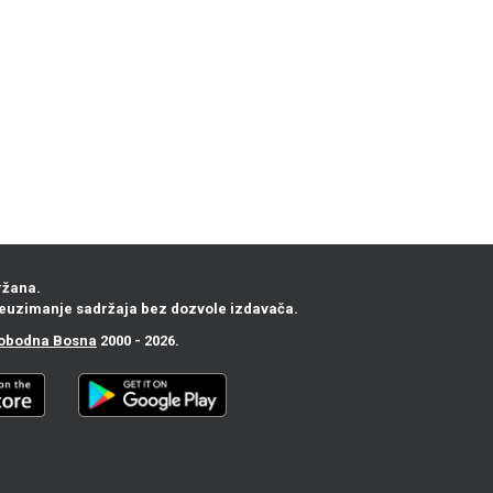
ržana.
euzimanje sadržaja bez dozvole izdavača.
obodna Bosna
2000 - 2026.