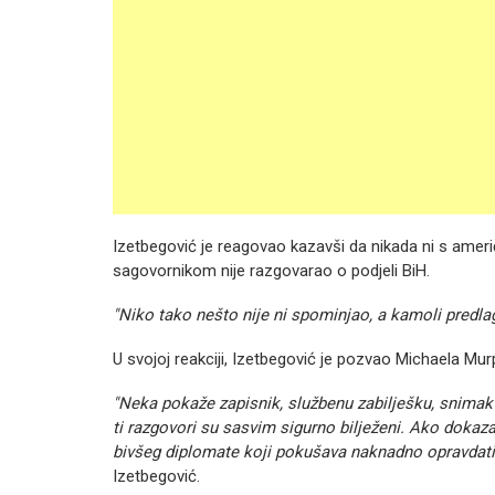
Izetbegović je reagovao kazavši da nikada ni s amer
sagovornikom nije razgovarao o podjeli BiH.
"Niko tako nešto nije ni spominjao, a kamoli predla
U svojoj reakciji, Izetbegović je pozvao Michaela Mur
"Neka pokaže zapisnik, službenu zabilješku, snimak i
ti razgovori su sasvim sigurno bilježeni. Ako dokaza i
bivšeg diplomate koji pokušava naknadno opravdati 
Izetbegović.