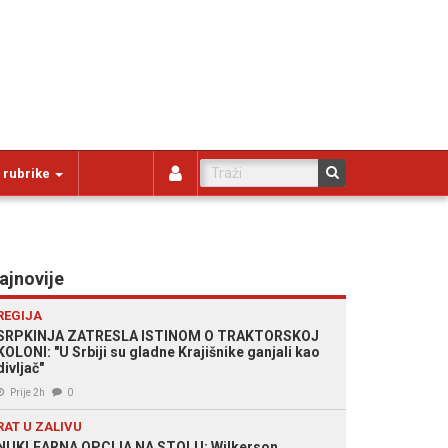
 rubrike
ajnovije
REGIJA
SRPKINJA ZATRESLA ISTINOM O TRAKTORSKOJ
KOLONI: "U Srbiji su gladne Krajišnike ganjali kao
divljač"
Prije 2h
0
RAT U ZALIVU
NUKLEARNA OPCIJA NA STOLU: Wilkerson