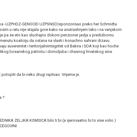
(Trojka -UZPHDZ-GENOCID UZPSNSD)sponzorisao preko her Schmidta
sim u ratu nije stajala gore kako na unutrashnjem tako i na vanjskom
lje pa se eto kao sluchajno dokoni penzioner javlja u predizbornu
enutu koaliciju da ostana na vlasti i konachno sahrani drzavu
aju suverenitet i teritorijalniintegritet od Bakira i SDA koji kao hoche
ikog bosanskog patriotu i domoljuba i chasnog hrvatskog sina.
potopiti da bi neko drugi isplivao. Vrijeme je.
a ?
DNIKA ZELJKA KOMSICA bilo ti bi (a vjerovaatno bi to vise volio )
ERCEGOVINI