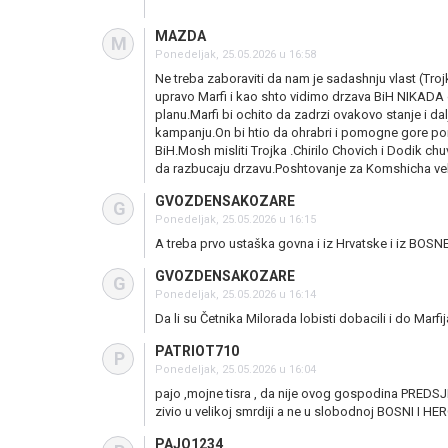
MAZDA
M
Ponedeljak, 25.05.2026 u 16:58
Ne treba zaboraviti da nam je sadashnju vlast 
upravo Marfi i kao shto vidimo drzava BiH NIKADA o
planu.Marfi bi ochito da zadrzi ovakovo stanje i da
kampanju.On bi htio da ohrabri i pomogne gore pom
BiH.Mosh misliti Trojka .Chirilo Chovich i Dodik chuv
da razbucaju drzavu.Poshtovanje za Komshicha vel
GVOZDENSAKOZARE
G
Ponedeljak, 25.05.2026 u 16:15
A treba prvo ustaška govna i iz Hrvatske i iz BOSNE 
GVOZDENSAKOZARE
G
Ponedeljak, 25.05.2026 u 16:14
Da li su Četnika Milorada lobisti dobacili i do Marfij
PATRIOT710
P
Ponedeljak, 25.05.2026 u 16:04
pajo ,mojne tisra , da nije ovog gospodina PREDSJE
zivio u velikoj smrdiji a ne u slobodnoj BOSNI I H
PAJO1234