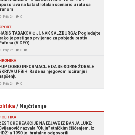
upozorava na katastrofalan scenario u ratu sa
Iranom
Prije 2h
0
SPORT
HARIS TABAKOVIĆ JUNAK SALZBURGA: Pogledajte
kako je postigao prvijenac za pobjedu protiv
Pafosa (VIDEO)
Prije 2h
0
HRONIKA
FUP DOBIO INFORMACIJE DA SE ĐORĐE ŽDRALE
SKRIVA U FBiH: Rade na njegovom lociranju i
hapšenju
Prije 2h
0
olitika
/ Najčitanije
POLITIKA
ŽESTOKE REAKCIJE NA IZJAVE IZ BANJA LUKE:
Cvijanović nazvala "Oluju" etničkim čišćenjem, iz
HDZ-a 1990 joj brutalno odgovorili