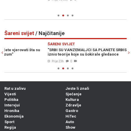
(V
Šareni svijet
/ Najčitanije
Previous
N
ŠARENI SVIJET
ŠA
"SRBI SU VANZEMALJCI SA PLANETE SRBISLAVE": Televizijski gost
NE
iznio teorije koje su šokirale gledaoce
vj
Prije 23h
0
Rat u zalivu
Jeste li znali
Vijesti
Sjećanje
Politika
Kultura
Intervjui
Zdravlje
Hronika
Gastro
Ekonomija
HiTec
Sport
Auto
Regija
Show