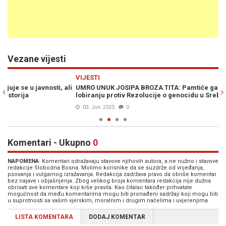
Vezane vijesti
Previous
N
VIJESTI
PO
li
UMRO UNUK JOSIPA BROZA TITA: Pamtiće ga po sramnom
SR
lobiranju protiv Rezolucije o genocidu u Srebrenici
Po
03. Jun. 2025
0
Komentari - Ukupno
0
NAPOMENA
: Komentari odražavaju stavove njihovih autora, a ne nužno i stavove
redakcije Slobodna Bosna. Molimo korisnike da se suzdrže od vrijeđanja,
psovanja i vulgarnog izražavanja. Redakcija zadržava pravo da obriše komentar
bez najave i objašnjenja. Zbog velikog broja komentara redakcija nije dužna
obrisati sve komentare koji krše pravila. Kao čitalac također prihvatate
mogućnost da među komentarima mogu biti pronađeni sadržaji koji mogu biti
u suprotnosti sa vašim vjerskim, moralnim i drugim načelima i uvjerenjima.
LISTA KOMENTARA
DODAJ KOMENTAR