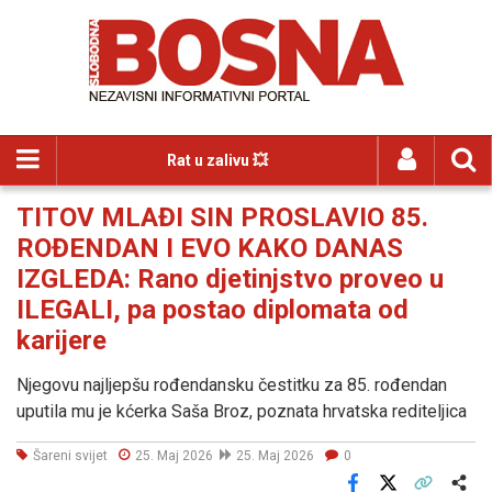
Rat u zalivu 💥
TITOV MLAĐI SIN PROSLAVIO 85.
ROĐENDAN I EVO KAKO DANAS
IZGLEDA: Rano djetinjstvo proveo u
ILEGALI, pa postao diplomata od
karijere
Njegovu najljepšu rođendansku čestitku za 85. rođendan
uputila mu je kćerka Saša Broz, poznata hrvatska rediteljica
Šareni svijet
25. Maj 2026
25. Maj 2026
0