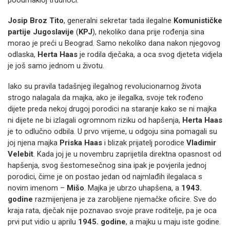
poodmakloj trudnoći.
Josip Broz Tito
, generalni sekretar tada ilegalne
Komunističke
partije Jugoslavije
(
KPJ
), nekoliko dana prije rođenja sina
morao je preći u Beograd. Samo nekoliko dana nakon njegovog
odlaska,
Herta Haas
je rodila dječaka, a oca svog djeteta vidjela
je još samo jednom u životu.
Iako su pravila tadašnjeg ilegalnog revolucionarnog života
strogo nalagala da majka, ako je ilegalka, svoje tek rođeno
dijete preda nekoj drugoj porodici na staranje kako se ni majka
ni dijete ne bi izlagali ogromnom riziku od hapšenja,
Herta Haas
je to odlučno odbila. U prvo vrijeme, u odgoju sina pomagali su
joj njena majka
Priska Haas
i blizak prijatelj porodice
Vladimir
Velebit
. Kada joj je u novembru zaprijetila direktna opasnost od
hapšenja, svog šestomesečnog sina ipak je povjerila jednoj
porodici, čime je on postao jedan od najmlađih ilegalaca s
novim imenom –
Mišo
. Majka je ubrzo uhapšena, a
1943.
godine
razmijenjena je za zarobljene njemačke oficire. Sve do
kraja rata, dječak nije poznavao svoje prave roditelje, pa je oca
prvi put vidio u aprilu
1945. godine
, a majku u maju iste godine.