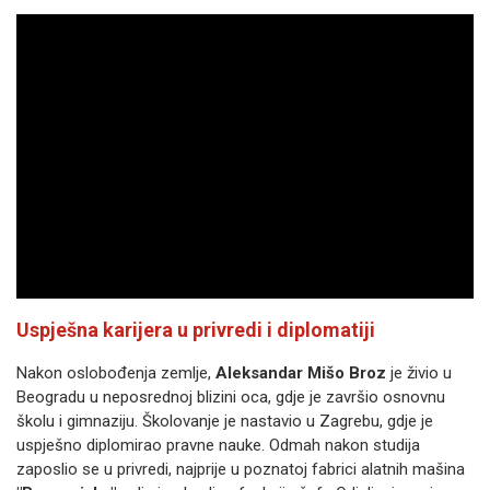
Uspješna karijera u privredi i diplomatiji
Nakon oslobođenja zemlje,
Aleksandar Mišo Broz
je živio u
Beogradu u neposrednoj blizini oca, gdje je završio osnovnu
školu i gimnaziju. Školovanje je nastavio u Zagrebu, gdje je
uspješno diplomirao pravne nauke. Odmah nakon studija
zaposlio se u privredi, najprije u poznatoj fabrici alatnih mašina