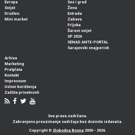
Evropa
Sex i grad
Svijet
Žena
Društvo
Estrada
Mini market
Zabava
Frljoka
Šareni svijet
SP 2026
SENAD ANTE-PORTAL
Sarajevski snajperisti
Arhiva
Marketing
Pretplata
Kontakt
Impressum
Uslovi korištenja
Zaštita privatnosti
Sva prava zadržana.
Zabranjeno preuzimanje sadržaja bez dozvole izdavača.
Copyright ©
Slobodna Bosna
2000 - 2026.