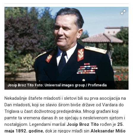
Facebook
X
Kopiraj link
Više
Josip Broz Tito Foto: Universal images group / Profimedia
Nekadašnje štafete mladosti i sletovi bili su prva asocijacija na
Dan mladosti, koji se slavio širom bivše države od Vardara do
Triglava u čast doživotnog predsjednika. Mnogi građani koji
pamte ta vremena danas ih se sjećaju s neskrivenom sjetom i
nostalgijom. Legendarni maršal
Josip Broz Tito
rođen je
25.
maja 1892. godine
, dok je njegov mlađi sin
Aleksandar Mišo