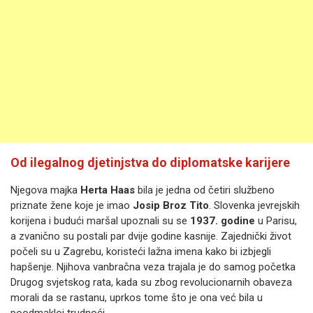
Od ilegalnog djetinjstva do diplomatske karijere
Njegova majka
Herta Haas
bila je jedna od četiri službeno
priznate žene koje je imao
Josip Broz Tito
. Slovenka jevrejskih
korijena i budući maršal upoznali su se
1937. godine
u Parisu,
a zvanično su postali par dvije godine kasnije. Zajednički život
počeli su u Zagrebu, koristeći lažna imena kako bi izbjegli
hapšenje. Njihova vanbračna veza trajala je do samog početka
Drugog svjetskog rata, kada su zbog revolucionarnih obaveza
morali da se rastanu, uprkos tome što je ona već bila u