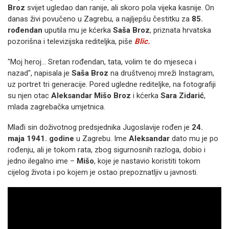
Broz
svijet ugledao dan ranije, ali skoro pola vijeka kasnije. On
danas živi povučeno u Zagrebu, a najljepšu čestitku za
85.
rođendan
uputila mu je kćerka
Saša Broz
, priznata hrvatska
pozorišna i televizijska rediteljka, piše
Blic.
"Moj heroj... Sretan rođendan, tata, volim te do mjeseca i
nazad", napisala je
Saša Broz
na društvenoj mreži Instagram,
uz portret tri generacije. Pored ugledne rediteljke, na fotografiji
su njen otac
Aleksandar Mišo Broz
i kćerka
Sara Zidarić
,
mlada zagrebačka umjetnica.
Mlađi sin doživotnog predsjednika Jugoslavije rođen je
24.
maja 1941. godine
u Zagrebu. Ime
Aleksandar
dato mu je po
rođenju, ali je tokom rata, zbog sigurnosnih razloga, dobio i
jedno ilegalno ime –
Mišo
, koje je nastavio koristiti tokom
cijelog života i po kojem je ostao prepoznatljiv u javnosti.