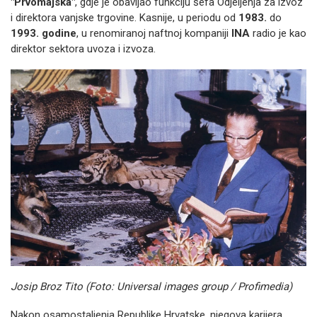
"Prvomajska"
, gdje je obavljao funkciju šefa Odjeljenja za izvoz
i direktora vanjske trgovine. Kasnije, u periodu od
1983.
do
1993. godine
, u renomiranoj naftnoj kompaniji
INA
radio je kao
direktor sektora uvoza i izvoza.
Josip Broz Tito (Foto: Universal images group / Profimedia)
Nakon osamostaljenja Republike Hrvatske, njegova karijera