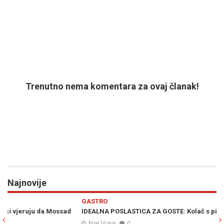
Trenutno nema komentara za ovaj članak!
Najnovije
Previous
N
GASTRO
E
IDEALNA POSLASTICA ZA GOSTE: Kolač s piškotama i malinama
SE
Bj
Prije 16 min
0