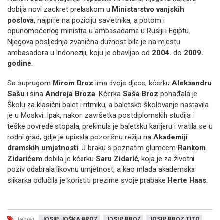
dobija novi zaokret prelaskom u
Ministarstvo vanjskih
poslova
, najprije na poziciju savjetnika, a potom i
opunomoćenog ministra u ambasadama u Rusiji i Egiptu.
Njegova posljednja zvanična dužnost bila je na mjestu
ambasadora u Indoneziji, koju je obavljao od
2004.
do
2009.
godine
.
Sa suprugom
Mirom Broz
ima dvoje djece, kćerku
Aleksandru
Sašu
i sina
Andreja Broza
. Kćerka
Saša Broz
pohađala je
Školu za klasični balet i ritmiku, a baletsko školovanje nastavila
je u Moskvi. Ipak, nakon završetka postdiplomskih studija i
teške povrede stopala, prekinula je baletsku karijeru i vratila se u
rodni grad, gdje je upisala pozorišnu režiju na
Akademiji
dramskih umjetnosti
. U braku s poznatim glumcem
Rankom
Zidarićem
dobila je kćerku
Saru Zidarić
, koja je za životni
poziv odabrala likovnu umjetnost, a kao mlada akademska
slikarka odlučila je koristiti prezime svoje prabake
Herte Haas
.
Tagovi:
JOSIP JOŠKA BROZ
JOSIP BROZ
JOSIP BROZ TITO