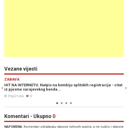
Vezane vijesti
Previous
N
ZABAVA
- citat
HIT NA INTERNETU: Natpis na fotografiji Milorada Dodika i Želj
Cvijanović širi se društvenim mrežama...
05. Avg. 2026
0
Komentari - Ukupno
0
NAPOMENA
: Komentari odražavaju stavove njihovih autora, a ne nužno i stavove