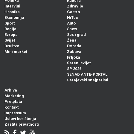
Politika
Kultura
Intervjui
Zdravlje
Hronika
Gastro
Ekonomija
HiTec
Sport
Auto
Regija
Show
Evropa
Sex i grad
Svijet
Žena
Društvo
Estrada
Mini market
Zabava
Frljoka
Šareni svijet
SP 2026
SENAD ANTE-PORTAL
Sarajevski snajperisti
Arhiva
Marketing
Pretplata
Kontakt
Impressum
Uslovi korištenja
Zaštita privatnosti