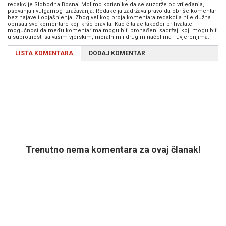
redakcije Slobodna Bosna. Molimo korisnike da se suzdrže od vrijeđanja,
psovanja i vulgarnog izražavanja. Redakcija zadržava pravo da obriše komentar
bez najave i objašnjenja. Zbog velikog broja komentara redakcija nije dužna
obrisati sve komentare koji krše pravila. Kao čitalac također prihvatate
mogućnost da među komentarima mogu biti pronađeni sadržaji koji mogu biti
u suprotnosti sa vašim vjerskim, moralnim i drugim načelima i uvjerenjima.
LISTA KOMENTARA
DODAJ KOMENTAR
Trenutno nema komentara za ovaj članak!