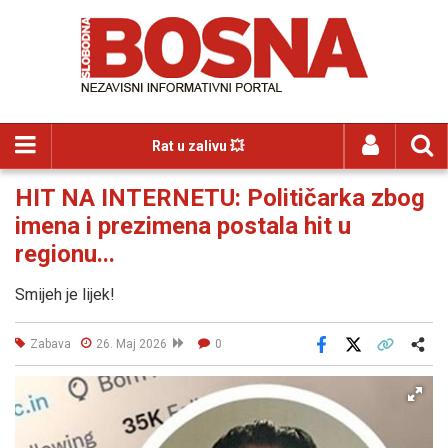
Rat u zalivu 💥
HIT NA INTERNETU: Političarka zbog
imena i prezimena postala hit u
regionu...
Smijeh je lijek!
Zabava
26. Maj 2026
0
Facebook
X
Kopiraj link
Više