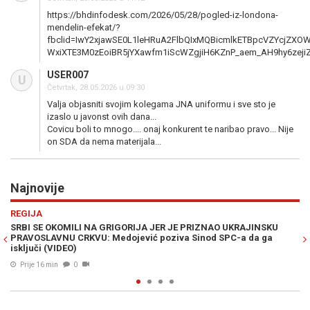
https://bhdinfodesk.com/2026/05/28/pogled-iz-londona-
mendelin-efekat/?
fbclid=IwY2xjawSE0L1leHRuA2FlbQIxMQBicmlkETBpcVZYcj
WxiXTE3M0zEoiBR5jYXawfm1iScWZgjiH6KZnP_aem_AH9hy6zejiZJ
USER007
U
Četvrtak, 28.05.2026 u 09:30
Valja objasniti svojim kolegama JNA uniformu i sve sto je
izaslo u javonst ovih dana...
Covicu boli to mnogo.... onaj konkurent te naribao pravo... Nije
on SDA da nema materijala...
Najnovije
Previous
N
MINI MARKET
JA JER JE PRIZNAO UKRAJINSKU
DA LI JE BIO S DODIKOM?: Louis Cri
ić poziva Sinod SPC-a da ga
sastanke i s predstavnicima vlasti
PRIZANJU
Prije 32 min
0