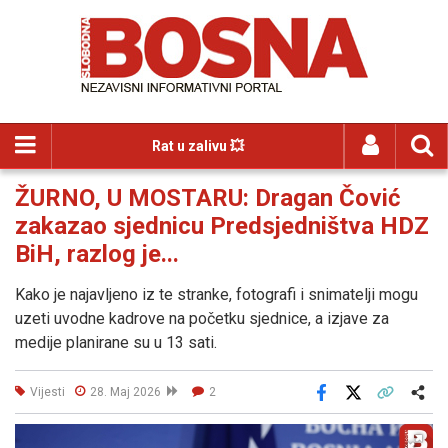
Rat u zalivu 💥
ŽURNO, U MOSTARU: Dragan Čović
zakazao sjednicu Predsjedništva HDZ
BiH, razlog je...
Kako je najavljeno iz te stranke, fotografi i snimatelji mogu
uzeti uvodne kadrove na početku sjednice, a izjave za
medije planirane su u 13 sati.
Vijesti
28. Maj 2026
2
Facebook
X
Kopiraj link
Više