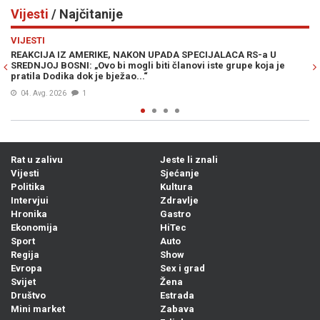
Vijesti
/ Najčitanije
Previous
N
VIJESTI
KON UPADA SPECIJALACA RS-a U
MUK U MOSTARU: Članica Predsj
li biti članovi iste grupe koja je
Željka Cvijanović vojno-redarst
..“
„zločinačkom“, očekuje se reakc
04. Avg. 2026
0
Rat u zalivu
Jeste li znali
Vijesti
Sjećanje
Politika
Kultura
Intervjui
Zdravlje
Hronika
Gastro
Ekonomija
HiTec
Sport
Auto
Regija
Show
Evropa
Sex i grad
Svijet
Žena
Društvo
Estrada
Mini market
Zabava