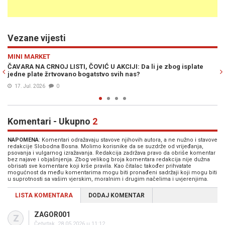
Vezane vijesti
Previous
N
VIJESTI
KCIJI: Da li je zbog isplate
OSMIJESI, SRDAČAN DOČEK I RAZGOV
svih nas?
Šta se krije iza novog susreta Čovića 
13. Jul. 2026
0
Komentari - Ukupno
2
NAPOMENA
: Komentari odražavaju stavove njihovih autora, a ne nužno i stavove
redakcije Slobodna Bosna. Molimo korisnike da se suzdrže od vrijeđanja,
psovanja i vulgarnog izražavanja. Redakcija zadržava pravo da obriše komentar
bez najave i objašnjenja. Zbog velikog broja komentara redakcija nije dužna
obrisati sve komentare koji krše pravila. Kao čitalac također prihvatate
mogućnost da među komentarima mogu biti pronađeni sadržaji koji mogu biti
u suprotnosti sa vašim vjerskim, moralnim i drugim načelima i uvjerenjima.
LISTA KOMENTARA
DODAJ KOMENTAR
ZAGOR001
Z
Četvrtak, 28.05.2026 u 11:12