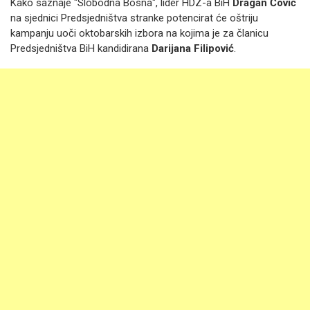
Kako saznaje "Slobodna Bosna", lider HDZ-a BiH
Dragan Čović
na sjednici Predsjedništva stranke potencirat će oštriju
kampanju uoči oktobarskih izbora na kojima je za članicu
Predsjedništva BiH kandidirana
Darijana Filipović
.