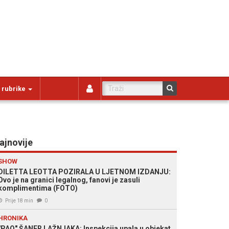
 rubrike
ajnovije
SHOW
DILETTA LEOTTA POZIRALA U LJETNOM IZDANJU:
Ovo je na granici legalnog, fanovi je zasuli
komplimentima (FOTO)
Prije 18 min
0
HRONIKA
"PAO" ŠANER LAŽNJAKA: Inspekcija upala u objekat