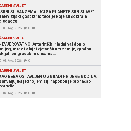
ŠARENI SVIJET
"SRBI SU VANZEMALJCI SA PLANETE SRBISLAVE":
Televizijski gost iznio teorije koje su šokirale
gledaoce
05. Avg. 2026
0
ŠARENI SVIJET
NEVJEROVATNO: Antarktički hladni val donio
snijeg, mraz i olujni vjetar širom zemlje, građani
skijali po gradskim ulicama...
05. Avg. 2026
0
ŠARENI SVIJET
KAO BEBA OSTAVLJEN U ZGRADI PRIJE 65 GODINA:
Zahvaljujući jednoj emisiji napokon je pronašao
porodicu
04. Avg. 2026
0