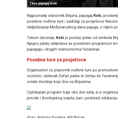
Titov papagaj Koki
Najpoznatiji stanovnik Brijuna, papagaj
Koki
, proslavl
posebne vođene ture i sadržaji za posjetioce Nacional
obilježavanja Međunarodnog dana papiga, s ciljem prom
Tokom decenija,
Koki
je postao jedan od simbola Brij
Njegov jubilej obilježava se posebnim programom kroz
papagaju i drugim stanovnicima fazanerije.
Posebne ture za posjetioce
Organizatori su pripremili vođene ture po promotivni
vozićem, obilazak Safari parka te šetnju do fazaner
ostale životinje koje žive na Brijunima.
Cjelokupan program traje oko dva sata, a iz organizaci
prirode i životinjskog svijeta, kao i podstaći edukaciju o
Foto: Nataša Sundara, NP Brijuni