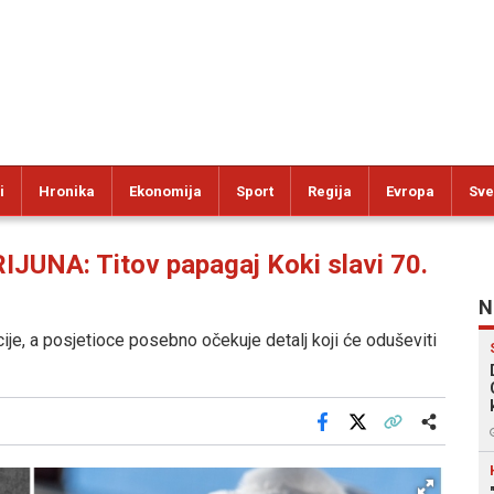
i
Hronika
Ekonomija
Sport
Regija
Evropa
Sve
NA: Titov papagaj Koki slavi 70.
N
ije, a posjetioce posebno očekuje detalj koji će oduševiti
Facebook
X
Kopiraj link
Više