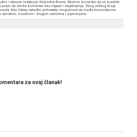
 nužno i stavove redakcije Slobodna Bosna. Molimo korisnike da se suzdrže
va pravo da obriše komentar bez najave i objašnjenja. Zbog velikog broja
 pravila. Kao čitalac također prihvatate mogućnost da među komentarima
im vjerskim, moralnim i drugim načelima i uvjerenjima.
mentara za ovaj članak!