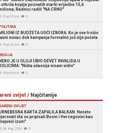
i otkrila kopije poznatih marki vrijedne 13,6
miliona; Radnici radili "NA CRNO"
Prije 25 min
0
POLITIKA
MILIONI IZ BUDŽETA UOČI IZBORA: Ko je sve trošio
javni novac dok kampanja formalno još nije počela
Prije 34 min
0
REGIJA
NEKO JE U OLUJI UBIO DEVET INVALIDA U
KOLICIMA: "Ništa užasnije nisam vidio"
Prije 40 min
0
areni svijet
/ Najčitanije
ŠARENI SVIJET
URNEBESNA KARTA ZAPALILA BALKAN: Nećete
vjerovati šta su pripisali Bosni i Hercegovini kao
"najveći izum"
04. Avg. 2026
0