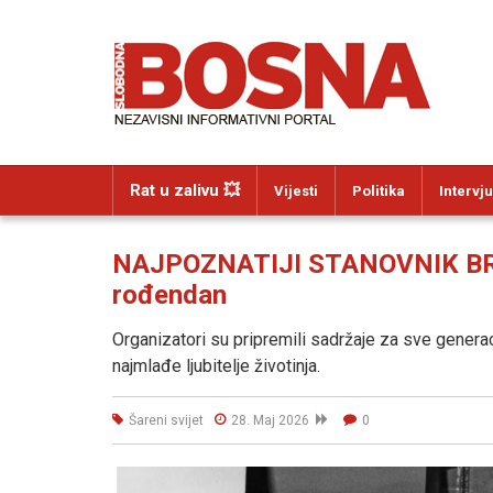
Rat u zalivu 💥
Vijesti
Politika
Intervju
NAJPOZNATIJI STANOVNIK BRIJU
rođendan
Organizatori su pripremili sadržaje za sve generac
najmlađe ljubitelje životinja.
Šareni svijet
28. Maj 2026
0