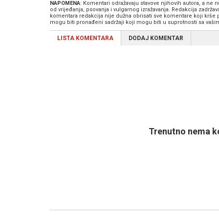
NAPOMENA
: Komentari odražavaju stavove njihovih autora, a ne
od vrijeđanja, psovanja i vulgarnog izražavanja. Redakcija zadrža
komentara redakcija nije dužna obrisati sve komentare koji krše
mogu biti pronađeni sadržaji koji mogu biti u suprotnosti sa vaš
LISTA KOMENTARA
DODAJ KOMENTAR
Trenutno nema ko