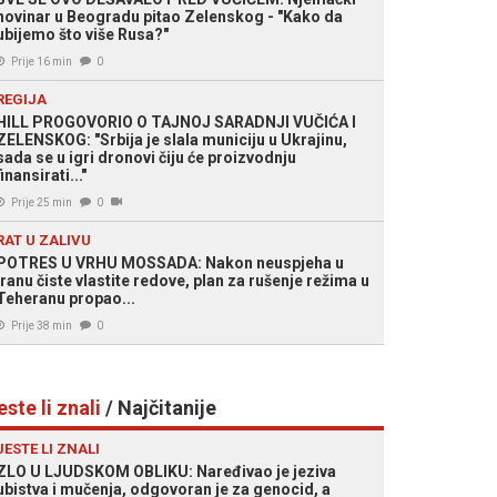
novinar u Beogradu pitao Zelenskog - "Kako da
ubijemo što više Rusa?"
Prije 16 min
0
REGIJA
HILL PROGOVORIO O TAJNOJ SARADNJI VUČIĆA I
ZELENSKOG: "Srbija je slala municiju u Ukrajinu,
sada se u igri dronovi čiju će proizvodnju
finansirati..."
Prije 25 min
0
RAT U ZALIVU
POTRES U VRHU MOSSADA: Nakon neuspjeha u
Iranu čiste vlastite redove, plan za rušenje režima u
Teheranu propao...
Prije 38 min
0
este li znali
/ Najčitanije
JESTE LI ZNALI
ZLO U LJUDSKOM OBLIKU: Naređivao je jeziva
ubistva i mučenja, odgovoran je za genocid, a