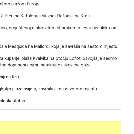
ljepšom plažom Europe.
 Fteri na Kefaloniji i slavnoj Elafonisi na Kreti.
liasco, smještenoj u slikovitom ribarskom mjestu nedaleko od
Cala Mesquida na Mallorci, koja je završila na šestom mjestu.
a kupanje, plaža Kvalvika na otočju Lofoti osvojila je sedmo
tno doprinosi dojmu netaknute i skrivene oaze.
iji na Krfu.
boljih plaža svijeta, završila je na devetom mjestu.
aleokastritsa.