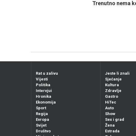
Trenutno nema ko
Rat u zalivu
Jeste li znali
Vijesti
Sjećanje
Politika
Kultura
Intervjui
Zdravlje
Hronika
Gastro
Ekonomija
HiTec
Sport
Auto
Regija
Show
Evropa
Sex i grad
Svijet
Žena
Društvo
Estrada