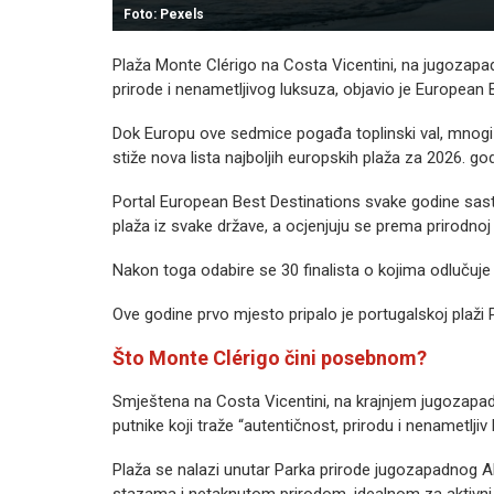
Foto: Pexels
Plaža Monte Clérigo na Costa Vicentini, na jugozapadu
prirode i nenametljivog luksuza, objavio je European 
Dok Europu ove sedmice pogađa toplinski val, mnogi 
stiže nova lista najboljih europskih plaža za 2026. go
Portal European Best Destinations svake godine sastav
plaža iz svake države, a ocjenjuju se prema prirodnoj 
Nakon toga odabire se 30 finalista o kojima odlučuje
Ove godine prvo mjesto pripalo je portugalskoj plaži 
Što Monte Clérigo čini posebnom?
Smještena na Costa Vicentini, na krajnjem jugozapadu 
putnike koji traže “autentičnost, prirodu i nenametlji
Plaža se nalazi unutar Parka prirode jugozapadnog Al