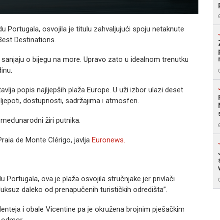
 Portugala, osvojila je titulu zahvaljujući spoju netaknute
Best Destinations.
sanjaju o bijegu na more. Upravo zato u idealnom trenutku
dinu.
lja popis najljepših plaža Europe. U uži izbor ulazi deset
ljepoti, dostupnosti, sadržajima i atmosferi.
 međunarodni žiri putnika.
Praia de Monte Clérigo, javlja
Euronews.
Portugala, ova je plaža osvojila stručnjake jer privlači
v luksuz daleko od prenapučenih turističkih odredišta”.
enteja i obale Vicentine pa je okružena brojnim pješačkim