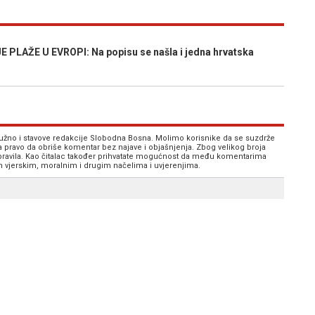
LAŽE U EVROPI: Na popisu se našla i jedna hrvatska
 nužno i stavove redakcije Slobodna Bosna. Molimo korisnike da se suzdrže
va pravo da obriše komentar bez najave i objašnjenja. Zbog velikog broja
 pravila. Kao čitalac također prihvatate mogućnost da među komentarima
im vjerskim, moralnim i drugim načelima i uvjerenjima.