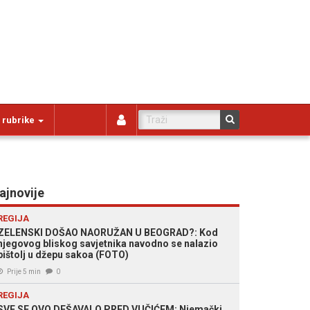
 rubrike
ajnovije
REGIJA
ZELENSKI DOŠAO NAORUŽAN U BEOGRAD?: Kod
njegovog bliskog savjetnika navodno se nalazio
pištolj u džepu sakoa (FOTO)
Prije 5 min
0
REGIJA
SVE SE OVO DEŠAVALO PRED VUČIĆEM: Njemački