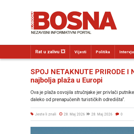
Rat u zalivu 💥
Vijesti
Politika
Intervju
SPOJ NETAKNUTE PRIRODE I 
najbolja plaža u Europi
Ova je plaža osvojila stručnjake jer privlači putnik
daleko od prenapučenih turističkih odredišta”.
Jeste li znali
28. Maj 2026
28. Maj 2026
0