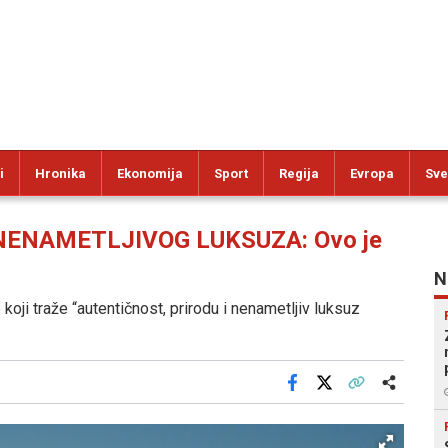
i
Hronika
Ekonomija
Sport
Regija
Evropa
Sve
NENAMETLJIVOG LUKSUZA: Ovo je
N
e koji traže “autentičnost, prirodu i nenametljiv luksuz
Facebook
X
Kopiraj link
Više