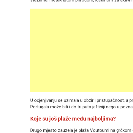
stazama i netaknutom prirodom, idealnom za aktivni
U ocjenjivanju se uzimala u obzir i pristupačnost, a
Portugala može biti i do tri puta jeftiniji nego u pozna
Koje su još plaže među najboljima?
Drugo mjesto zauzela je plaža Voutoumi na grčkom ot