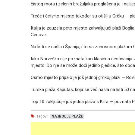
čistog mora i zelenih brežuljaka proglašena je i naj
Treće i četvrto mjesto također su otišli u Grčku — plaži
Italija je zauzela peto mjesto zahvaljujući plaži Bog
Genove.
Na listi se našla i Španija, i to sa zanosnom plažom 
Iako Norveška nije poznata kao klasična destinacija z
mjesto. Do nje se može doći jedino pješice, što doda
Osmo mjesto pripalo je još jednoj grčkoj plaži — Rovin
Turska plaža Kaputaş, koja se već našla na listi 50 naj
Top 10 zaključuje još jedna plaža s Krfa — poznata P
Tagovi:
NAJBOLJE PLAŽE