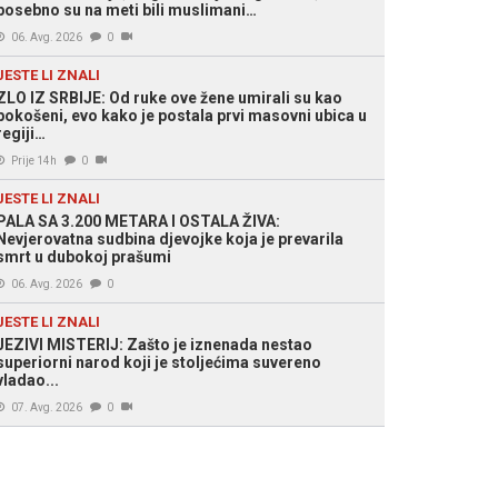
posebno su na meti bili muslimani…
06. Avg. 2026
0
JESTE LI ZNALI
ZLO IZ SRBIJE: Od ruke ove žene umirali su kao
pokošeni, evo kako je postala prvi masovni ubica u
regiji…
Prije 14h
0
JESTE LI ZNALI
PALA SA 3.200 METARA I OSTALA ŽIVA:
Nevjerovatna sudbina djevojke koja je prevarila
smrt u dubokoj prašumi
06. Avg. 2026
0
JESTE LI ZNALI
JEZIVI MISTERIJ: Zašto je iznenada nestao
superiorni narod koji je stoljećima suvereno
vladao...
07. Avg. 2026
0