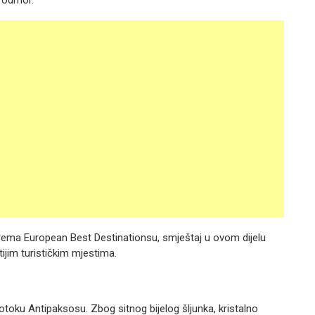
 odmor.
 prema European Best Destinationsu, smještaj u ovom dijelu
tijim turističkim mjestima.
oku Antipaksosu. Zbog sitnog bijelog šljunka, kristalno