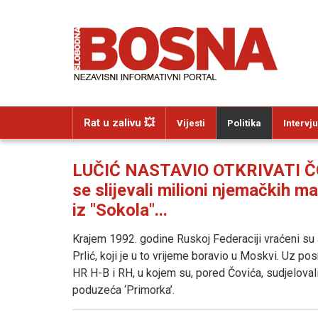
Rat u zalivu 💥
Vijesti
Politika
Intervju
LUČIĆ NASTAVIO OTKRIVATI 
se slijevali milioni njemačkih 
iz "Sokola"...
Krajem 1992. godine Ruskoj Federaciji vraćeni su al
Prlić, koji je u to vrijeme boravio u Moskvi. Uz p
HR H-B i RH, u kojem su, pored Čovića, sudjelovali 
poduzeća ‘Primorka’.