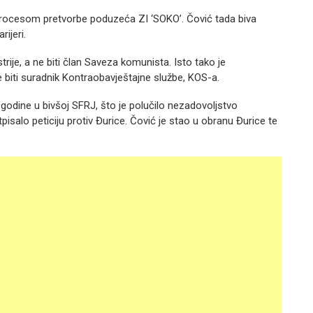
procesom pretvorbe poduzeća ZI ‘SOKO’. Čović tada biva
ijeri.
trije, a ne biti član Saveza komunista. Isto tako je
ne biti suradnik Kontraobavještajne službe, KOS-a.
dine u bivšoj SFRJ, što je polučilo nezadovoljstvo
tpisalo peticiju protiv Đurice. Čović je stao u obranu Đurice te