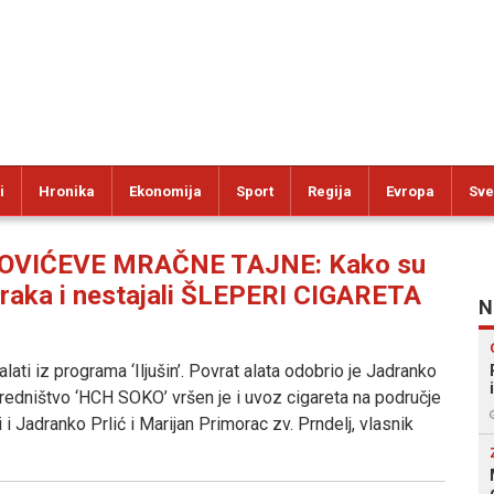
i
Hronika
Ekonomija
Sport
Regija
Evropa
Sve
ČOVIĆEVE MRAČNE TAJNE: Kako su
maraka i nestajali ŠLEPERI CIGARETA
N
ati iz programa ‘Iljušin’. Povrat alata odobrio je Jadranko
osredništvo ‘HCH SOKO’ vršen je i uvoz cigareta na područje
i Jadranko Prlić i Marijan Primorac zv. Prndelj, vlasnik