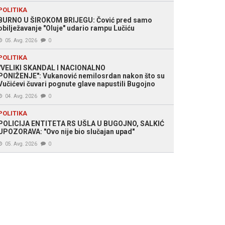
POLITIKA
BURNO U ŠIROKOM BRIJEGU: Čović pred samo
obilježavanje "Oluje" udario rampu Lučiću
05. Avg. 2026
0
POLITIKA
"VELIKI SKANDAL I NACIONALNO
PONIŽENJE": Vukanović nemilosrdan nakon što su
Vučićevi čuvari pognute glave napustili Bugojno
04. Avg. 2026
0
POLITIKA
POLICIJA ENTITETA RS UŠLA U BUGOJNO, SALKIĆ
UPOZORAVA: "Ovo nije bio slučajan upad"
05. Avg. 2026
0