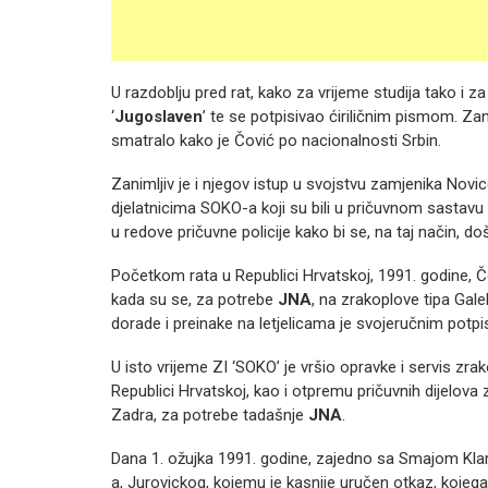
U razdoblju pred rat, kako za vrijeme studija tako i 
‘
Jugoslaven
’ te se potpisivao ćiriličnim pismom. Za
smatralo kako je Čović po nacionalnosti Srbin.
Zanimljiv je i njegov istup u svojstvu zamjenika Nov
djelatnicima SOKO-a koji su bili u pričuvnom sastav
u redove pričuvne policije kako bi se, na taj način, 
Početkom rata u Republici Hrvatskoj, 1991. godine, Č
kada su se, za potrebe
JNA
, na zrakoplove tipa Gale
dorade i preinake na letjelicama je svojeručnim po
U isto vrijeme ZI ‘SOKO’ je vršio opravke i servis zrak
Republici Hrvatskoj, kao i otpremu pričuvnih dijelova 
Zadra, za potrebe tadašnje
JNA
.
Dana 1. ožujka 1991. godine, zajedno sa Smajom Kla
a, Jurovickog, kojemu je kasnije uručen otkaz, kojeg