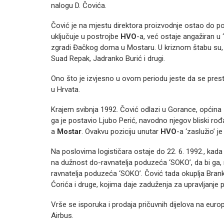
nalogu D. Čovića.
Čović je na mjestu direktora proizvodnje ostao do poč
uključuje u postrojbe
HVO
-a, već ostaje angažiran u
zgradi Đačkog doma u Mostaru. U kriznom štabu su, p
Suad Repak, Jadranko Burić i drugi.
Ono što je izvjesno u ovom periodu jeste da se prest
u Hrvata.
Krajem svibnja 1992. Čović odlazi u Gorance, općina
ga je postavio Ljubo Perić, navodno njegov bliski ro
a
Mostar
. Ovakvu poziciju unutar
HVO
-a ‘zaslužio’
Na poslovima logističara ostaje do 22. 6. 1992., kada
na dužnost do-ravnatelja poduzeća ‘SOKO’, da bi ga,
ravnatelja poduzeća ‘SOKO’. Čović tada okuplja Branka
Ćorića i druge, kojima daje zaduženja za upravljan
Vrše se isporuka i prodaja pričuvnih dijelova na euro
Airbus.