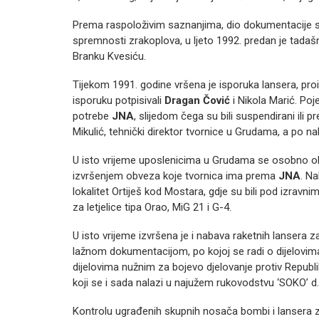
Prema raspoloživim saznanjima, dio dokumentacije s 
spremnosti zrakoplova, u ljeto 1992. predan je tada
Branku Kvesiću.
Tijekom 1991. godine vršena je isporuka lansera, pr
isporuku potpisivali
Dragan Čović
i Nikola Marić. Poje
potrebe
JNA
, slijedom čega su bili suspendirani ili
Mikulić, tehnički direktor tvornice u Grudama, a po na
U isto vrijeme uposlenicima u Grudama se osobno obra
izvršenjem obveza koje tvornica ima prema
JNA
. N
lokalitet Ortiješ kod Mostara, gdje su bili pod izravn
za letjelice tipa Orao, MiG 21 i G-4.
U isto vrijeme izvršena je i nabava raketnih lansera za
lažnom dokumentacijom, po kojoj se radi o dijelovima n
dijelovima nužnim za bojevo djelovanje protiv Republ
koji se i sada nalazi u najužem rukovodstvu ‘SOKO’ d
Kontrolu ugrađenih skupnih nosača bombi i lansera za