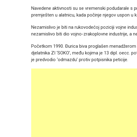
Navedene aktivnosti su se vremenski podudarale s 
premješten u alatnicu, kada počinje njegov uspon u kar
Nezamislivo je biti na rukovodećoj poziciji vojne indus
nezamislivo biti dio vojno-zrakoplovne industrije, a 
Početkom 1990. Đurica biva proglašen menadžerom go
djelatnika ZI ‘SOKO’, među kojima je 13 dipl. oecc. po
je predvodio ‘odmazdu’ protiv potpisnika peticije.