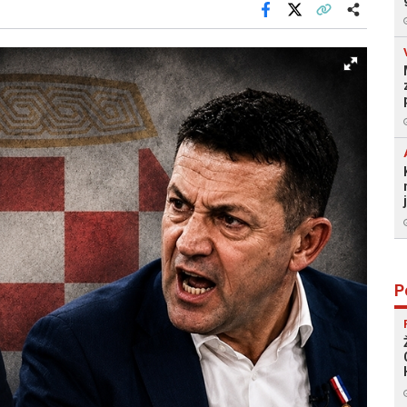
Facebook
X
Kopiraj link
Više
P