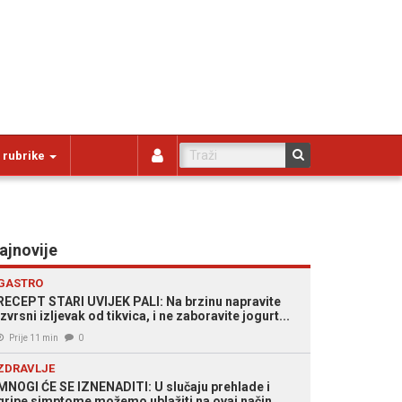
 rubrike
ajnovije
GASTRO
RECEPT STARI UVIJEK PALI: Na brzinu napravite
izvrsni izljevak od tikvica, i ne zaboravite jogurt...
Prije 11 min
0
ZDRAVLJE
MNOGI ĆE SE IZNENADITI: U slučaju prehlade i
gripe simptome možemo ublažiti na ovaj način...