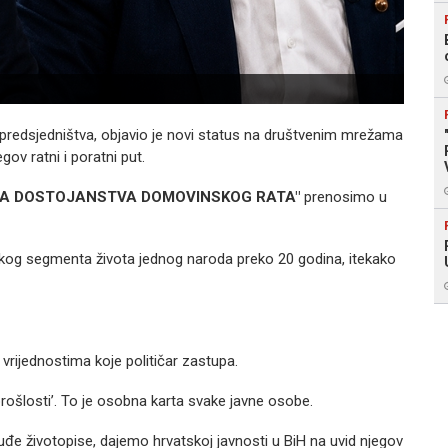
 predsjedništva, objavio je novi status na društvenim mrežama
v ratni i poratni put.
ARA DOSTOJANSTVA DOMOVINSKOG RATA"
prenosimo u
vakog segmenta života jednog naroda preko 20 godina, itekako
vrijednostima koje političar zastupa.
r prošlosti’. To je osobna karta svake javne osobe.
 tuđe životopise, dajemo hrvatskoj javnosti u BiH na uvid njegov