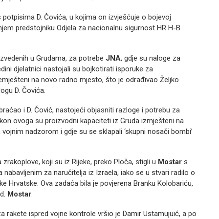
potpisima D. Čovića, u kojima on izvješćuje o bojevoj
šnjem predstojniku Odjela za nacionalnu sigurnost HR H-B
oizvedenih u Grudama, za potrebe
JNA
, gdje su naloge za
dini djelatnici nastojali su bojkotirati isporuke za
 premješteni na novo radno mjesto, što je odrađivao Željko
logu D. Čovića.
ćao i D. Čović, nastojeći objasniti razloge i potrebu za
akon ovoga su proizvodni kapaciteti iz Gruda izmješteni na
im vojnim nadzorom i gdje su se sklapali ‘skupni nosači bombi’
 zrakoplove, koji su iz Rijeke, preko Ploča, stigli u
Mostar
s
abavljenim za naručitelja iz Izraela, iako se u stvari radilo o
ike Hrvatske. Ova zadaća bila je povjerena Branku Kolobariću,
.d.
Mostar
.
 rakete ispred vojne kontrole vršio je Damir Ustamujuić, a po