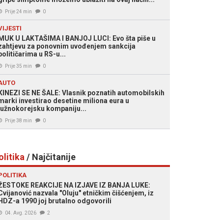
Prije 24 min
0
VIJESTI
MUK U LAKTAŠIMA I BANJOJ LUCI: Evo šta piše u
zahtjevu za ponovnim uvođenjem sankcija
političarima u RS-u...
Prije 35 min
0
AUTO
KINEZI SE NE ŠALE: Vlasnik poznatih automobilskih
marki investirao desetine miliona eura u
južnokorejsku kompaniju...
Prije 38 min
0
olitika
/ Najčitanije
POLITIKA
ŽESTOKE REAKCIJE NA IZJAVE IZ BANJA LUKE:
Cvijanović nazvala "Oluju" etničkim čišćenjem, iz
HDZ-a 1990 joj brutalno odgovorili
04. Avg. 2026
2