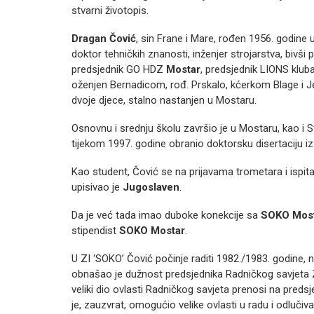
stvarni životopis.
Dragan Čović
, sin Frane i Mare, rođen 1956. godine 
doktor tehničkih znanosti, inženjer strojarstva, bivš
predsjednik GO HDZ
Mostar
, predsjednik LIONS klub
oženjen Bernadicom, rođ. Prskalo, kćerkom Blage i J
dvoje djece, stalno nastanjen u Mostaru.
Osnovnu i srednju školu završio je u Mostaru, kao i S
tijekom 1997. godine obranio doktorsku disertaciju i
Kao student, Čović se na prijavama trometara i ispita 
upisivao je
Jugoslaven
.
Da je već tada imao duboke konekcije sa
SOKO Mos
stipendist
SOKO Mostar
.
U ZI ‘SOKO’ Čović počinje raditi 1982./1983. godine,
obnašao je dužnost predsjednika Radničkog savjeta 
veliki dio ovlasti Radničkog savjeta prenosi na pred
je, zauzvrat, omogućio velike ovlasti u radu i odlučiva