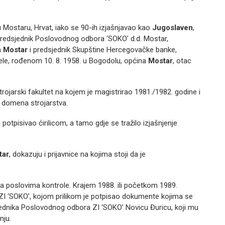
u Mostaru, Hrvat, iako se 90-ih izjašnjavao kao
Jugoslaven
,
i predsjednik Poslovodnog odbora ‘SOKO’ d.d. Mostar,
a
Mostar
i predsjednik Skupštine Hercegovačke banke,
ele, rođenom 10. 8. 1958. u Bogodolu, općina
Mostar
, otac
trojarski fakultet na kojem je magistrirao 1981./1982. godine i
z domena strojarstva.
potpisivao ćirilicom, a tamo gdje se tražilo izjašnjenje
tar
, dokazuju i prijavnice na kojima stoji da je
 na poslovima kontrole. Krajem 1988. ili početkom 1989.
ZI ‘SOKO’, kojom prilikom je potpisao dokumente kojima se
sjednika Poslovodnog odbora ZI ‘SOKO’ Novicu Đuricu, koji mu
nju.