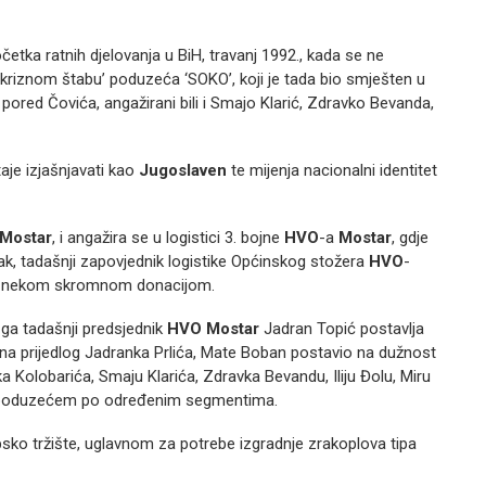
etka ratnih djelovanja u BiH, travanj 1992., kada se ne
 ‘kriznom štabu’ poduzeća ‘SOKO’, koji je tada bio smješten u
ored Čovića, angažirani bili i Smajo Klarić, Zdravko Bevanda,
aje izjašnjavati kao
Jugoslaven
te mijenja nacionalni identitet
Mostar
, i angažira se u logistici 3. bojne
HVO
-a
Mostar
, gdje
đak, tadašnji zapovjednik logistike Općinskog stožera
HVO
-
 je nekom skromnom donacijom.
 ga tadašnji predsjednik
HVO
Mostar
Jadran Topić postavlja
 na prijedlog Jadranka Prlića, Mate Boban postavio na dužnost
 Kolobarića, Smaju Klarića, Zdravka Bevandu, Iliju Đolu, Miru
je poduzećem po određenim segmentima.
psko tržište, uglavnom za potrebe izgradnje zrakoplova tipa