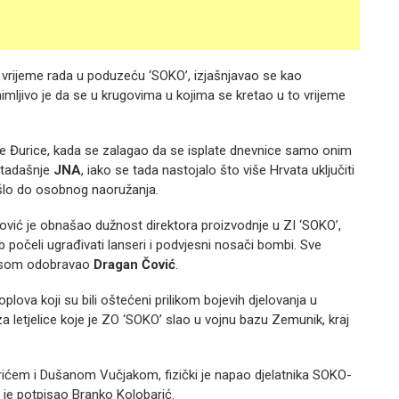
za vrijeme rada u poduzeću ‘SOKO’, izjašnjavao se kao
nimljivo je da se u krugovima u kojima se kretao u to vrijeme
ice Đurice, kada se zalagao da se isplate dnevnice samo onim
u tadašnje
JNA
, iako se tada nastojalo što više Hrvata uključiti
došlo do osobnog naoružanja.
ović je obnašao dužnost direktora proizvodnje u ZI ‘SOKO’,
b počeli ugrađivati lanseri i podvjesni nosači bombi. Sve
tpisom odobravao
Dragan Čović
.
oplova koji su bili oštećeni prilikom bojevih djelovanja u
za letjelice koje je ZO ‘SOKO’ slao u vojnu bazu Zemunik, kraj
rićem i Dušanom Vučjakom, fizički je napao djelatnika SOKO-
a je potpisao Branko Kolobarić.