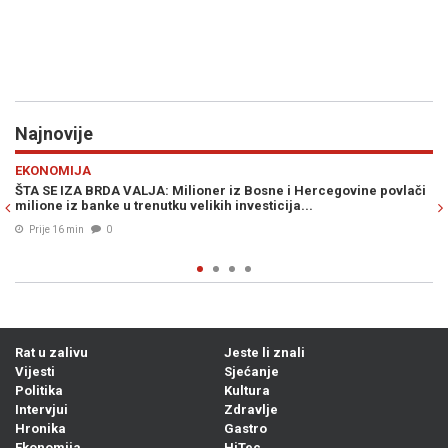
Najnovije
Previous
N
HITEC
 iz Bosne i Hercegovine povlači
TOTALNI ZAOKRET: Uskoro bi se u Europ
 investicija...
putničkim avionima, karte još jeftinije.
Prije 25 min
0
Rat u zalivu
Jeste li znali
Vijesti
Sjećanje
Politika
Kultura
Intervjui
Zdravlje
Hronika
Gastro
Ekonomija
HiTec