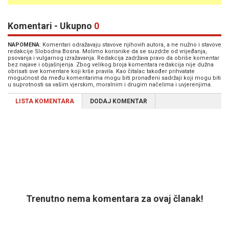
Komentari - Ukupno
0
NAPOMENA
: Komentari odražavaju stavove njihovih autora, a ne nužno i stavove
redakcije Slobodna Bosna. Molimo korisnike da se suzdrže od vrijeđanja,
psovanja i vulgarnog izražavanja. Redakcija zadržava pravo da obriše komentar
bez najave i objašnjenja. Zbog velikog broja komentara redakcija nije dužna
obrisati sve komentare koji krše pravila. Kao čitalac također prihvatate
mogućnost da među komentarima mogu biti pronađeni sadržaji koji mogu biti
u suprotnosti sa vašim vjerskim, moralnim i drugim načelima i uvjerenjima.
LISTA KOMENTARA
DODAJ KOMENTAR
Trenutno nema komentara za ovaj članak!