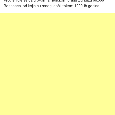
Procjenjuje se da u ovom američkom gradu živi blizu 60.000
Bosanaca, od kojih su mnogi došli tokom 1990-ih godina.