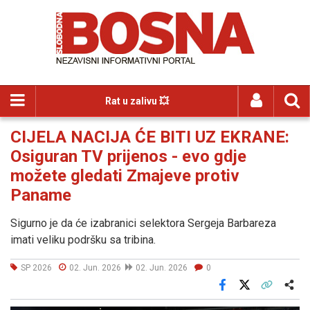
Rat u zalivu 💥
CIJELA NACIJA ĆE BITI UZ EKRANE:
Osiguran TV prijenos - evo gdje
možete gledati Zmajeve protiv
Paname
Sigurno je da će izabranici selektora Sergeja Barbareza
imati veliku podršku sa tribina.
SP 2026
02. Jun. 2026
02. Jun. 2026
0
Facebook
X
Kopiraj link
Više