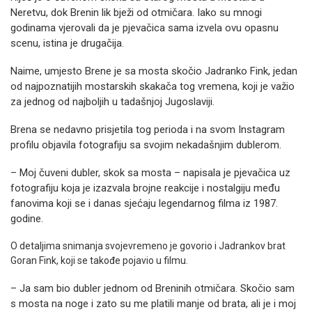
Neretvu, dok Brenin lik bježi od otmičara. Iako su mnogi
godinama vjerovali da je pjevačica sama izvela ovu opasnu
scenu, istina je drugačija.
Naime, umjesto Brene je sa mosta skočio Jadranko Fink, jedan
od najpoznatijih mostarskih skakača tog vremena, koji je važio
za jednog od najboljih u tadašnjoj Jugoslaviji.
Brena se nedavno prisjetila tog perioda i na svom Instagram
profilu objavila fotografiju sa svojim nekadašnjim dublerom.
– Moj čuveni dubler, skok sa mosta – napisala je pjevačica uz
fotografiju koja je izazvala brojne reakcije i nostalgiju među
fanovima koji se i danas sjećaju legendarnog filma iz 1987.
godine.
O detaljima snimanja svojevremeno je govorio i Jadrankov brat
Goran Fink, koji se takođe pojavio u filmu.
– Ja sam bio dubler jednom od Breninih otmičara. Skočio sam
s mosta na noge i zato su me platili manje od brata, ali je i moj