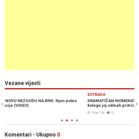
Vezane vijesti
Previous
N
ESTRADA
E
DRAMATIČAN MOMENAT U BUDVI: Brena se spotakla i pala,
L
kolege joj odmah pritrčale u pomoć (VIDEO)
k
Prije 10h
0
Komentari - Ukupno
0