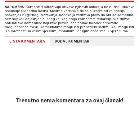
NAPOMENA
: Komentari odražavaju stavove njihovih autora, a ne nužno i stavove
redakcije Slobodna Bosna. Molimo korisnike da se suzdrže od vrijeđanja,
psovanja i vulgarnog izražavanja. Redakcija zadržava pravo da obriše komentar
bez najave i objašnjenja. Zbog velikog broja komentara redakcija nije dužna
obrisati sve komentare koji krše pravila. Kao čitalac također prihvatate
mogućnost da među komentarima mogu biti pronađeni sadržaji koji mogu biti
u suprotnosti sa vašim vjerskim, moralnim i drugim načelima i uvjerenjima.
LISTA KOMENTARA
DODAJ KOMENTAR
Trenutno nema komentara za ovaj članak!