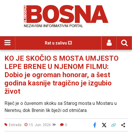
Rat u zalivu 💥
KO JE SKOČIO S MOSTA UMJESTO
LEPE BRENE U NJENOM FILMU:
Dobio je ogroman honorar, a šest
godina kasnije tragično je izgubio
život
Riječ je o čuvenom skoku sa Starog mosta u Mostaru u
Neretvu, dok Brenin lik bježi od otmičara.
Estrada
15. Jun. 2026
0
Facebook
X
Kopiraj link
Više