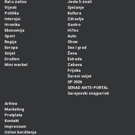
Rat u zalivu
Jeste li znali
Vijesti
Sjećanje
Politika
Kultura
Intervjui
Zdravlje
Hronika
Gastro
Ekonomija
HiTec
Sport
Auto
Regija
Show
Evropa
Sex i grad
Svijet
Žena
Društvo
Estrada
Mini market
Zabava
Frljoka
Šareni svijet
SP 2026
SENAD ANTE-PORTAL
Sarajevski snajperisti
Arhiva
Marketing
Pretplata
Kontakt
Impressum
Uslovi korištenja