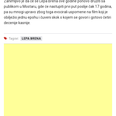
Zanimljivo je da će se Lepa Brena ove godine ponovo družiti sa
publikom u Mostaru, gde će nastupiti prvi put poslije čak 17 godina,
pa su mnogi upravo zbog toga evocirali uspomene na film koji je
obilježio jednu epohu i čuveni skok o kojem se govori i gotovo četiri
decenije kasnije.
Tagovi:
LEPA BRENA