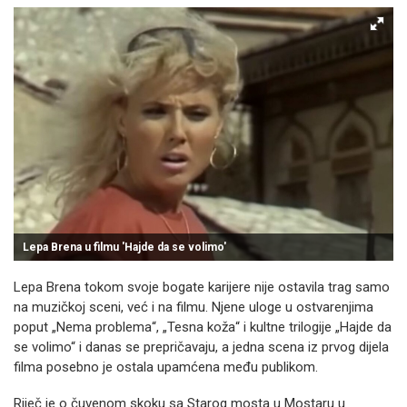
Lepa Brena u filmu 'Hajde da se volimo'
Lepa Brena tokom svoje bogate karijere nije ostavila trag samo
na muzičkoj sceni, već i na filmu. Njene uloge u ostvarenjima
poput „Nema problema“, „Tesna koža“ i kultne trilogije „Hajde da
se volimo“ i danas se prepričavaju, a jedna scena iz prvog dijela
filma posebno je ostala upamćena među publikom.
Riječ je o čuvenom skoku sa Starog mosta u Mostaru u