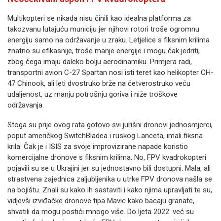
Multikopteri se nikada nisu činili kao idealna platforma za
takozvanu lutajuću municiju jer njihovi rotori troše ogromnu
energiju samo na održavanje u zraku. Letjelice s fiksnim krilima
znatno su efikasnije, troše manje energije i mogu čak jedriti,
zbog čega imaju daleko bolju aerodinamiku. Primjera radi,
transportni avion C-27 Spartan nosi isti teret kao helikopter CH-
47 Chinook, ali leti dvostruko brže na četverostruko veću
udaljenost, uz manju potrošnju goriva i niže troškove
održavanja.
Stoga su prije ovog rata gotovo svi jurišni dronovi jednosmjerci,
poput američkog SwitchBladea i ruskog Lanceta, imali fiksna
krila. Čak je i ISIS za svoje improvizirane napade koristio
komercijalne dronove s fiksnim krilima. No, FPV kvadrokopteri
pojavili su se u Ukrajini jer su jednostavno bili dostupni. Mala, ali
strastvena zajednica zaljubljenika u utrke FPV dronova našla se
na bojištu. Znali su kako ih sastaviti i kako njima upravljati te su,
vidjevši izviđačke dronove tipa Mavic kako bacaju granate,
shvatili da mogu postići mnogo više. Do ljeta 2022. već su