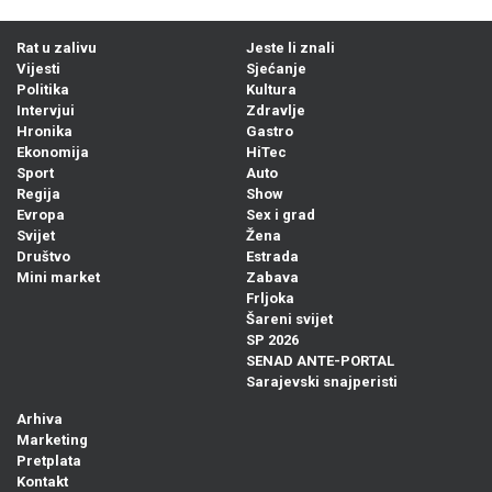
Rat u zalivu
Jeste li znali
Vijesti
Sjećanje
Politika
Kultura
Intervjui
Zdravlje
Hronika
Gastro
Ekonomija
HiTec
Sport
Auto
Regija
Show
Evropa
Sex i grad
Svijet
Žena
Društvo
Estrada
Mini market
Zabava
Frljoka
Šareni svijet
SP 2026
SENAD ANTE-PORTAL
Sarajevski snajperisti
Arhiva
Marketing
Pretplata
Kontakt