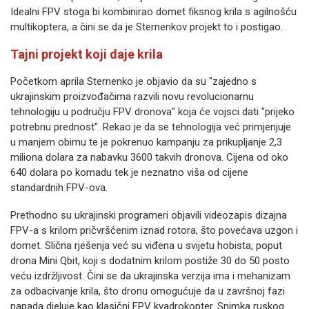
Idealni FPV stoga bi kombinirao domet fiksnog krila s agilnošću
multikoptera, a čini se da je Sternenkov projekt to i postigao.
Tajni projekt koji daje krila
Početkom aprila Sternenko je objavio da su "zajedno s
ukrajinskim proizvođačima razvili novu revolucionarnu
tehnologiju u području FPV dronova" koja će vojsci dati "prijeko
potrebnu prednost". Rekao je da se tehnologija već primjenjuje
u manjem obimu te je pokrenuo kampanju za prikupljanje 2,3
miliona dolara za nabavku 3600 takvih dronova. Cijena od oko
640 dolara po komadu tek je neznatno viša od cijene
standardnih FPV-ova.
Prethodno su ukrajinski programeri objavili videozapis dizajna
FPV-a s krilom pričvršćenim iznad rotora, što povećava uzgon i
domet. Slična rješenja već su viđena u svijetu hobista, poput
drona Mini Qbit, koji s dodatnim krilom postiže 30 do 50 posto
veću izdržljivost. Čini se da ukrajinska verzija ima i mehanizam
za odbacivanje krila, što dronu omogućuje da u završnoj fazi
napada djeluje kao klasični FPV kvadrokopter. Snimka ruskog