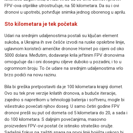
FPV-ova otprilike utrostručuje, na 50 kilometara. Da su i ovi
dronovi u upotrebi, potvrđuje snimka jednog oborenog u aprilu.
Sto kilometara je tek početak
Udari na srednjim udaljenostima postali su ključan element
sukoba, a Ukrajina ih sve češće izvodi na ruske opskrbne linije,
uglavnom koristeći američke dronove Hornet po cijeni od oko
5000 dolara. Međutim, dodavanje krila jeftinim FPV dronovima
omogućuje da i oni dosegnu ciljeve duboko u pozadini, i to u
ogromnom broju. To će udare na srednjim udaljenostima vrlo
brzo podići na novu razinu.
Bila bi greška pretpostaviti da je 100 kilometara krajnji domet.
Ovo su tek prve verzije krilatih dronova, a buduće iteracije,
zajedno s napretkom u tehnologiji baterija i softveru, mogle bi
višestruko povećati njihov doseg. U samo četiri godine FPV
dronovi prešli su put od dometa od 5 kilometara do 20, a sada i
do 100 kilometara. S daljnjim povećanjima, masovno
proizvedeni FPV-ovi postat će istinsko strateško oružje.
Sadašnji fokus na zaštiti snaga na prvoj liniji bojišta uskoro bi