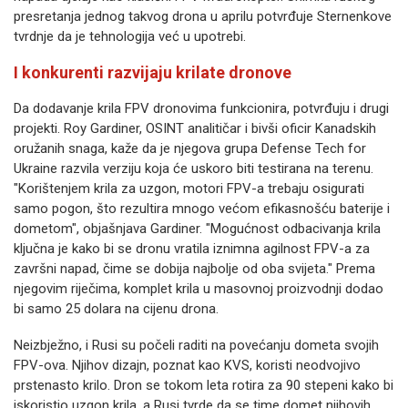
presretanja jednog takvog drona u aprilu potvrđuje Sternenkove
tvrdnje da je tehnologija već u upotrebi.
I konkurenti razvijaju krilate dronove
Da dodavanje krila FPV dronovima funkcionira, potvrđuju i drugi
projekti. Roy Gardiner, OSINT analitičar i bivši oficir Kanadskih
oružanih snaga, kaže da je njegova grupa Defense Tech for
Ukraine razvila verziju koja će uskoro biti testirana na terenu.
"Korištenjem krila za uzgon, motori FPV-a trebaju osigurati
samo pogon, što rezultira mnogo većom efikasnošću baterije i
dometom", objašnjava Gardiner. "Mogućnost odbacivanja krila
ključna je kako bi se dronu vratila iznimna agilnost FPV-a za
završni napad, čime se dobija najbolje od oba svijeta." Prema
njegovim riječima, komplet krila u masovnoj proizvodnji dodao
bi samo 25 dolara na cijenu drona.
Neizbježno, i Rusi su počeli raditi na povećanju dometa svojih
FPV-ova. Njihov dizajn, poznat kao KVS, koristi neodvojivo
prstenasto krilo. Dron se tokom leta rotira za 90 stepeni kako bi
iskoristio uzgon krila, a Rusi tvrde da se time domet njihovih