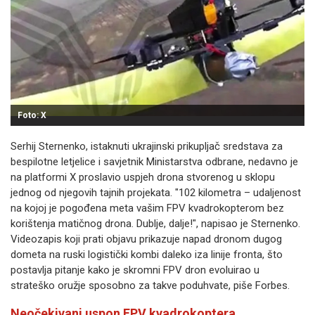
Foto: X
Serhij Sternenko, istaknuti ukrajinski prikupljač sredstava za
bespilotne letjelice i savjetnik Ministarstva odbrane, nedavno je
na platformi X proslavio uspjeh drona stvorenog u sklopu
jednog od njegovih tajnih projekata. "102 kilometra – udaljenost
na kojoj je pogođena meta vašim FPV kvadrokopterom bez
korištenja matičnog drona. Dublje, dalje!", napisao je Sternenko.
Videozapis koji prati objavu prikazuje napad dronom dugog
dometa na ruski logistički kombi daleko iza linije fronta, što
postavlja pitanje kako je skromni FPV dron evoluirao u
strateško oružje sposobno za takve poduhvate, piše Forbes.
Neočekivani uspon FPV kvadrokoptera