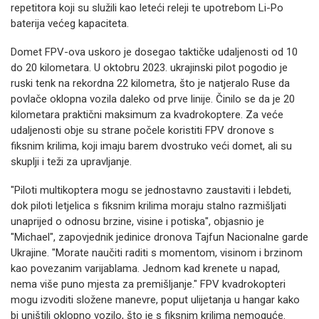
repetitora koji su služili kao leteći releji te upotrebom Li-Po
baterija većeg kapaciteta.
Domet FPV-ova uskoro je dosegao taktičke udaljenosti od 10
do 20 kilometara. U oktobru 2023. ukrajinski pilot pogodio je
ruski tenk na rekordna 22 kilometra, što je natjeralo Ruse da
povlače oklopna vozila daleko od prve linije. Činilo se da je 20
kilometara praktični maksimum za kvadrokoptere. Za veće
udaljenosti obje su strane počele koristiti FPV dronove s
fiksnim krilima, koji imaju barem dvostruko veći domet, ali su
skuplji i teži za upravljanje.
"Piloti multikoptera mogu se jednostavno zaustaviti i lebdeti,
dok piloti letjelica s fiksnim krilima moraju stalno razmišljati
unaprijed o odnosu brzine, visine i potiska", objasnio je
"Michael", zapovjednik jedinice dronova Tajfun Nacionalne garde
Ukrajine. "Morate naučiti raditi s momentom, visinom i brzinom
kao povezanim varijablama. Jednom kad krenete u napad,
nema više puno mjesta za premišljanje." FPV kvadrokopteri
mogu izvoditi složene manevre, poput ulijetanja u hangar kako
bi uništili oklopno vozilo, što je s fiksnim krilima nemoguće.