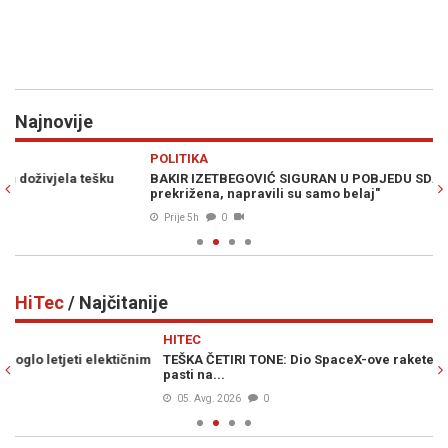
Najnovije
Previous
N
POLITIKA
H
BAKIR IZETBEGOVIĆ SIGURAN U POBJEDU SDA: "Trojka je
PO
prekrižena, napravili su samo belaj"
kn
Prije 5h
0
HiTec
/ Najčitanije
Previous
N
HITEC
H
m
TEŠKA ČETIRI TONE: Dio SpaceX-ove rakete nekontrolirano će
NA
pasti na...
nj
05. Avg. 2026
0