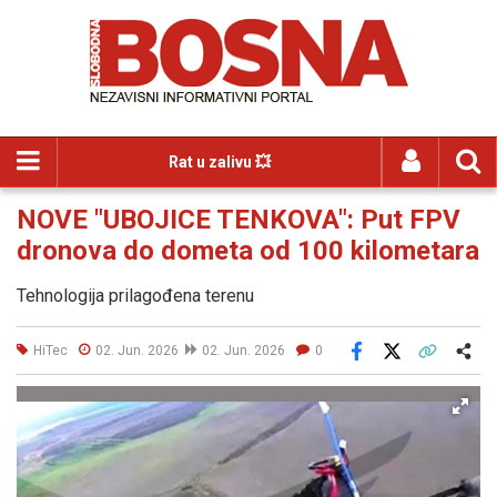
Rat u zalivu 💥
NOVE "UBOJICE TENKOVA": Put FPV
dronova do dometa od 100 kilometara
Tehnologija prilagođena terenu
HiTec
02. Jun. 2026
02. Jun. 2026
0
Facebook
X
Kopiraj link
Više