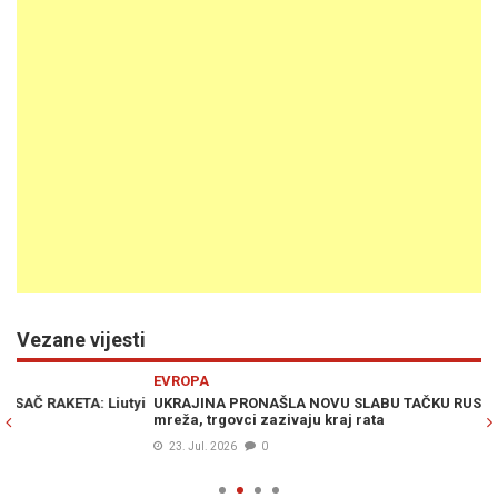
Vezane vijesti
Previous
N
EVROPA
E
yi
UKRAJINA PRONAŠLA NOVU SLABU TAČKU RUSIJE: Gori logistička
RU
mreža, trgovci zazivaju kraj rata
dr
23. Jul. 2026
0