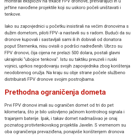
montirali eksploziv na trkaće FPV dronove, pretvarajući ih u
jeftine navođene projektile koji su uskoro počeli uništavati i
tenkove.
Iako su zapovjednici u početku insistirali na većim dronovima s
dužim dometom, piloti FPV-a nastavili su s radom. Budući da su
dronove kupovali i sastavljali sami ili ih dobivali od donatora
poput Sternenka, nisu ovisili o podršci nadređenih. Ubrzo su
FPV dronovi, čija cijena ne prelazi 500 dolara, postali glavni
ukrajinski "ubojice tenkova". Istu su taktiku preuzeli i ruski
vojnici, uprkos negodovanju svojih zapovjednika zbog korištenja
neodobrenog oružja. Na kraju su obje strane počele službeno
distribuirati FPV dronove svojim postrojbama.
Prethodna ograničenja dometa
Prvi FPV dronovi imali su ograničen domet od tri do pet
kilometara, što je bilo uslovljeno jačinom kontrolnog signala i
trajanjem baterije. Ipak, i takav domet nadmašivao je onaj
poznatog protivtenkovskog projektila Javelin. S vremenom su
oba ograničenja prevaziđena, ponajviše korištenjem dronova