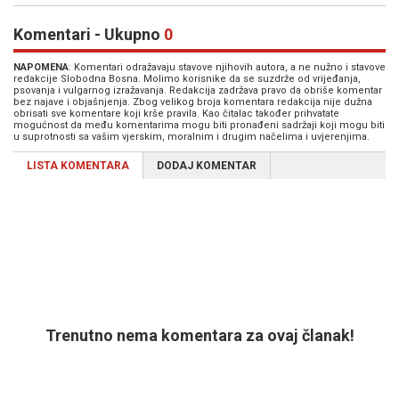
Komentari - Ukupno
0
NAPOMENA
: Komentari odražavaju stavove njihovih autora, a ne nužno i stavove
redakcije Slobodna Bosna. Molimo korisnike da se suzdrže od vrijeđanja,
psovanja i vulgarnog izražavanja. Redakcija zadržava pravo da obriše komentar
bez najave i objašnjenja. Zbog velikog broja komentara redakcija nije dužna
obrisati sve komentare koji krše pravila. Kao čitalac također prihvatate
mogućnost da među komentarima mogu biti pronađeni sadržaji koji mogu biti
u suprotnosti sa vašim vjerskim, moralnim i drugim načelima i uvjerenjima.
LISTA KOMENTARA
DODAJ KOMENTAR
Trenutno nema komentara za ovaj članak!