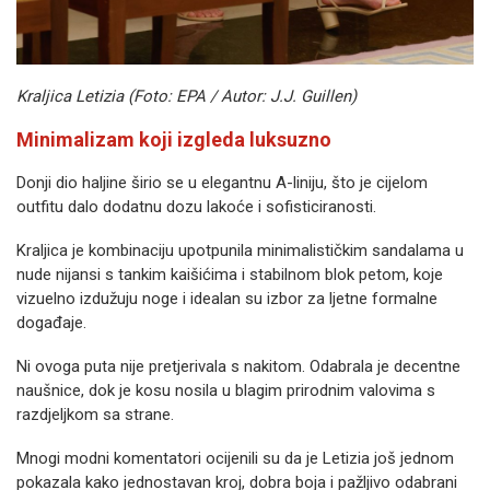
Kraljica Letizia (Foto: EPA / Autor: J.J. Guillen)
Minimalizam koji izgleda luksuzno
Donji dio haljine širio se u elegantnu A-liniju, što je cijelom
outfitu dalo dodatnu dozu lakoće i sofisticiranosti.
Kraljica je kombinaciju upotpunila minimalističkim sandalama u
nude nijansi s tankim kaišićima i stabilnom blok petom, koje
vizuelno izdužuju noge i idealan su izbor za ljetne formalne
događaje.
Ni ovoga puta nije pretjerivala s nakitom. Odabrala je decentne
naušnice, dok je kosu nosila u blagim prirodnim valovima s
razdjeljkom sa strane.
Mnogi modni komentatori ocijenili su da je Letizia još jednom
pokazala kako jednostavan kroj, dobra boja i pažljivo odabrani