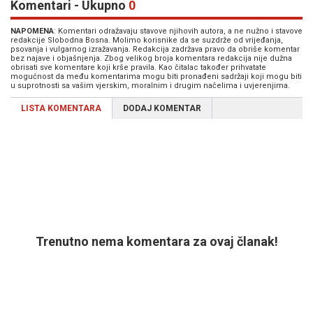
Komentari - Ukupno
0
NAPOMENA
: Komentari odražavaju stavove njihovih autora, a ne nužno i stavove
redakcije Slobodna Bosna. Molimo korisnike da se suzdrže od vrijeđanja,
psovanja i vulgarnog izražavanja. Redakcija zadržava pravo da obriše komentar
bez najave i objašnjenja. Zbog velikog broja komentara redakcija nije dužna
obrisati sve komentare koji krše pravila. Kao čitalac također prihvatate
mogućnost da među komentarima mogu biti pronađeni sadržaji koji mogu biti
u suprotnosti sa vašim vjerskim, moralnim i drugim načelima i uvjerenjima.
LISTA KOMENTARA
DODAJ KOMENTAR
Trenutno nema komentara za ovaj članak!