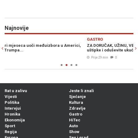
Najnovije
Previous
N
GASTRO
VI
ZA DORUČAK, UŽINU, VEČERU...: Za tren oka napravite slasne
BR
uštipke i oduševite ukućane...
ma
Prije 29 min
0
Rat u zalivu
Jeste li znali
Vijesti
Sjećanje
Politika
Kultura
Intervjui
Zdravlje
Hronika
Gastro
Ekonomija
HiTec
Sport
Auto
Regija
Show
Evropa
Sex i grad