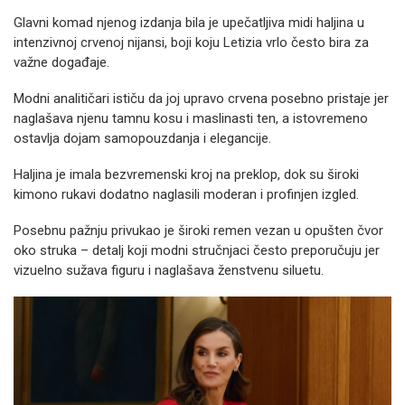
Glavni komad njenog izdanja bila je upečatljiva midi haljina u
intenzivnoj crvenoj nijansi, boji koju Letizia vrlo često bira za
važne događaje.
Modni analitičari ističu da joj upravo crvena posebno pristaje jer
naglašava njenu tamnu kosu i maslinasti ten, a istovremeno
ostavlja dojam samopouzdanja i elegancije.
Haljina je imala bezvremenski kroj na preklop, dok su široki
kimono rukavi dodatno naglasili moderan i profinjen izgled.
Posebnu pažnju privukao je široki remen vezan u opušten čvor
oko struka – detalj koji modni stručnjaci često preporučuju jer
vizuelno sužava figuru i naglašava ženstvenu siluetu.