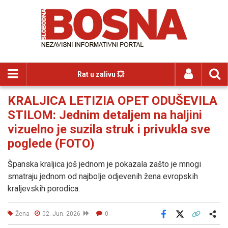
Rat u zalivu 💥
KRALJICA LETIZIA OPET ODUŠEVILA
STILOM: Jednim detaljem na haljini
vizuelno je suzila struk i privukla sve
poglede (FOTO)
Španska kraljica još jednom je pokazala zašto je mnogi
smatraju jednom od najbolje odjevenih žena evropskih
kraljevskih porodica.
Žena
02. Jun. 2026
0
Facebook
X
Kopiraj link
Više