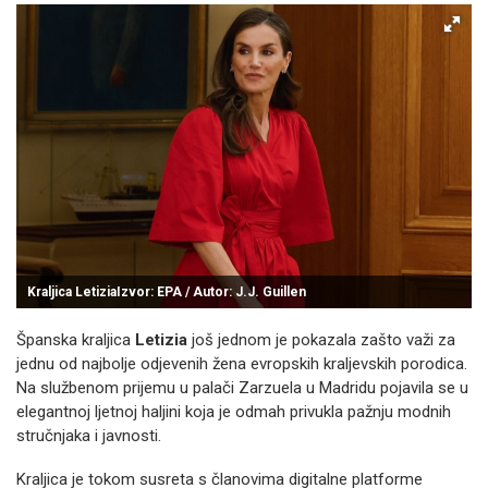
Kraljica LetiziaIzvor: EPA / Autor: J.J. Guillen
Španska kraljica
Letizia
još jednom je pokazala zašto važi za
jednu od najbolje odjevenih žena evropskih kraljevskih porodica.
Na službenom prijemu u palači Zarzuela u Madridu pojavila se u
elegantnoj ljetnoj haljini koja je odmah privukla pažnju modnih
stručnjaka i javnosti.
Kraljica je tokom susreta s članovima digitalne platforme