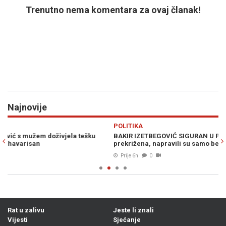
Trenutno nema komentara za ovaj članak!
Najnovije
Previous
N
POLITIKA
H
BAKIR IZETBEGOVIĆ SIGURAN U POBJEDU SDA: "Trojka je
PO
prekrižena, napravili su samo belaj"
kn
Prije 6h
0
Rat u zalivu
Jeste li znali
Vijesti
Sjećanje