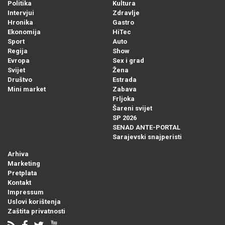
Politika
Kultura
Intervjui
Zdravlje
Hronika
Gastro
Ekonomija
HiTec
Sport
Auto
Regija
Show
Evropa
Sex i grad
Svijet
Žena
Društvo
Estrada
Mini market
Zabava
Frljoka
Šareni svijet
SP 2026
SENAD ANTE-PORTAL
Sarajevski snajperisti
Arhiva
Marketing
Pretplata
Kontakt
Impressum
Uslovi korištenja
Zaštita privatnosti