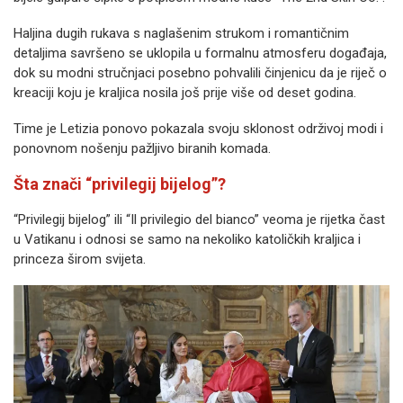
Haljina dugih rukava s naglašenim strukom i romantičnim
detaljima savršeno se uklopila u formalnu atmosferu događaja,
dok su modni stručnjaci posebno pohvalili činjenicu da je riječ o
kreaciji koju je kraljica nosila još prije više od deset godina.
Time je Letizia ponovo pokazala svoju sklonost održivoj modi i
ponovnom nošenju pažljivo biranih komada.
Šta znači “privilegij bijelog”?
“Privilegij bijelog” ili “Il privilegio del bianco” veoma je rijetka čast
u Vatikanu i odnosi se samo na nekoliko katoličkih kraljica i
princeza širom svijeta.