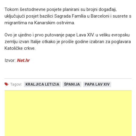
Tokom šestodnevne posjete planirani su brojni događaji,
uključujući posjet bazilici Sagrada Família u Barceloni i susrete s
migrantima na Kanarskim ostrvima.
Ovo je ujedno i prvo putovanje pape Lava XIV. u veliku evropsku
zemlju izvan Italije otkako je prošle godine izabran za poglavara
Katoličke crkve.
Izvor:
Net.hr
Tagovi:
KRALJICA LETIZIA
ŠPANIJA
PAPA LAV XIV