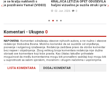
KRALJICA LETIZIA OPET ODUŠEVILA STILOM: Jednim detaljem na
NE
haljini vizuelno je suzila struk i privukla sve poglede (FOTO)
sp
u 
02. Jun. 2026
0
Komentari - Ukupno
0
NAPOMENA
: Komentari odražavaju stavove njihovih autora, a ne nužno i stavove
redakcije Slobodna Bosna. Molimo korisnike da se suzdrže od vrijeđanja,
psovanja i vulgarnog izražavanja. Redakcija zadržava pravo da obriše komentar
bez najave i objašnjenja. Zbog velikog broja komentara redakcija nije dužna
obrisati sve komentare koji krše pravila. Kao čitalac također prihvatate
mogućnost da među komentarima mogu biti pronađeni sadržaji koji mogu biti
u suprotnosti sa vašim vjerskim, moralnim i drugim načelima i uvjerenjima.
LISTA KOMENTARA
DODAJ KOMENTAR