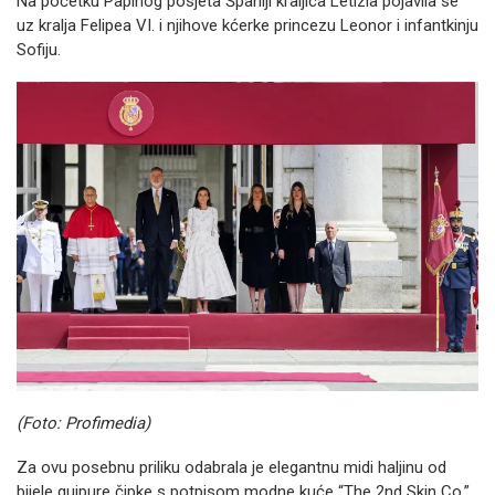
Na početku Papinog posjeta Španiji kraljica Letizia pojavila se
uz kralja Felipea VI. i njihove kćerke princezu Leonor i infantkinju
Sofiju.
(Foto: Profimedia)
Za ovu posebnu priliku odabrala je elegantnu midi haljinu od
bijele guipure čipke s potpisom modne kuće “The 2nd Skin Co.”.