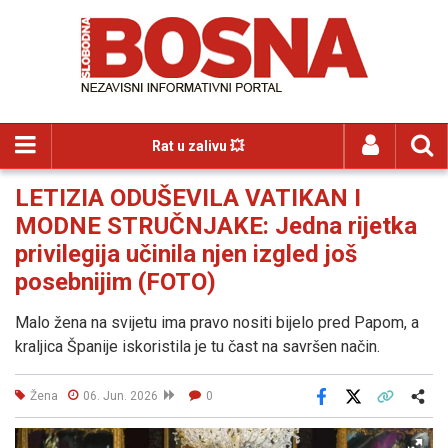
Rat u zalivu 💥
LETIZIA ODUŠEVILA VATIKAN I
MODNE STRUČNJAKE: Jedna rijetka
privilegija učinila njen izgled još
posebnijim (FOTO)
Malo žena na svijetu ima pravo nositi bijelo pred Papom, a
kraljica Španije iskoristila je tu čast na savršen način.
Žena
06. Jun. 2026
0
Facebook
X
Kopiraj link
Više