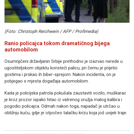
(Foto: Christoph Reichwein / AFP / Profimedia)
Ranio policajca tokom dramatičnog bijega
automobilom
Osumnjičeni državljanin Srbije prethodno je izazvao nerede u
ugostiteljskom objektu koristeći palicu, pri čemu je prijetio
gostima i prskao ih biber-sprejom. Nakon incidenta, on je
pobjegao s mjesta događaja automobilom.
Kada je policijska patrola pokušala zaustaviti vozilo, muškarac
je kroz prozor ispalio hitac iz vatrenog oružja malog kalibra i
pogodio policajca. Odmah nakon toga, napadač je utrčao u
obližnju kuću, gdje je otpočeo talačku krizu koja još uvijek traje.