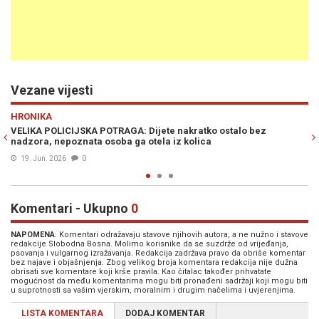
Vezane vijesti
Previous
N
EVROPA
DRAMA U SRED DANA: Muškarac oteo dijete (2) majci na ulici
30. Okt. 2025
0
Komentari - Ukupno
0
NAPOMENA
: Komentari odražavaju stavove njihovih autora, a ne nužno i stavove
redakcije Slobodna Bosna. Molimo korisnike da se suzdrže od vrijeđanja,
psovanja i vulgarnog izražavanja. Redakcija zadržava pravo da obriše komentar
bez najave i objašnjenja. Zbog velikog broja komentara redakcija nije dužna
obrisati sve komentare koji krše pravila. Kao čitalac također prihvatate
mogućnost da među komentarima mogu biti pronađeni sadržaji koji mogu biti
u suprotnosti sa vašim vjerskim, moralnim i drugim načelima i uvjerenjima.
LISTA KOMENTARA
DODAJ KOMENTAR