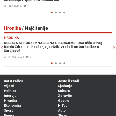
Prije 1h
0
Hronika
/ Najčitanije
Previous
N
HRONIKA
g
"AKO ŽELITE ZAVRŠITI U BOLNICI, DOĐITE OVAMO": Političar se
potukao na plaži, kamere sve snimile (VIDEO)
05. Avg. 2026
0
Rat u zalivu
Jeste li znali
Vijesti
Sjećanje
Politika
Kultura
Intervjui
Zdravlje
Hronika
Gastro
Ekonomija
HiTec
Sport
Auto
Regija
Show