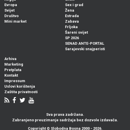
Evropa
Sex i grad
Svijet
Žena
Društvo
Estrada
Mini market
Zabava
Frljoka
Šareni svijet
SP 2026
SENAD ANTE-PORTAL
Sarajevski snajperisti
Arhiva
Marketing
Pretplata
Kontakt
Impressum
Uslovi korištenja
Zaštita privatnosti
Sva prava zadržana.
Zabranjeno preuzimanje sadržaja bez dozvole izdavača.
Copyright ©
Slobodna Bosna
2000 - 2026.