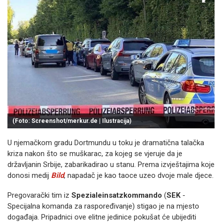
(Foto: Screenshot/merkur.de | Ilustracija)
U njemačkom gradu Dortmundu u toku je dramatična talačka
kriza nakon što se muškarac, za kojeg se vjeruje da je
državljanin Srbije, zabarikadirao u stanu. Prema izvještajima koje
donosi medij
Bild
, napadač je kao taoce uzeo dvoje male djece.
Pregovarački tim iz
Spezialeinsatzkommando
(
SEK
-
Specijalna komanda za raspoređivanje) stigao je na mjesto
događaja. Pripadnici ove elitne jedinice pokušat će ubijediti