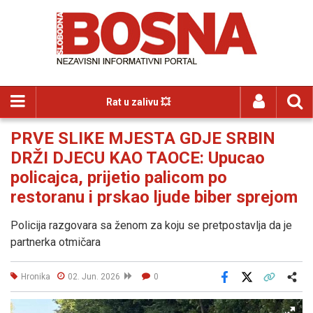
Rat u zalivu 💥
PRVE SLIKE MJESTA GDJE SRBIN
DRŽI DJECU KAO TAOCE: Upucao
policajca, prijetio palicom po
restoranu i prskao ljude biber sprejom
Policija razgovara sa ženom za koju se pretpostavlja da je
partnerka otmičara
Hronika
02. Jun. 2026
0
Facebook
X
Kopiraj link
Više