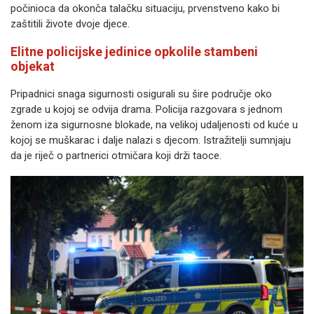
počinioca da okonča talačku situaciju, prvenstveno kako bi
zaštitili živote dvoje djece.
Elitne policijske jedinice opkolile stambeni
objekat
Pripadnici snaga sigurnosti osigurali su šire područje oko
zgrade u kojoj se odvija drama. Policija razgovara s jednom
ženom iza sigurnosne blokade, na velikoj udaljenosti od kuće u
kojoj se muškarac i dalje nalazi s djecom. Istražitelji sumnjaju
da je riječ o partnerici otmičara koji drži taoce.