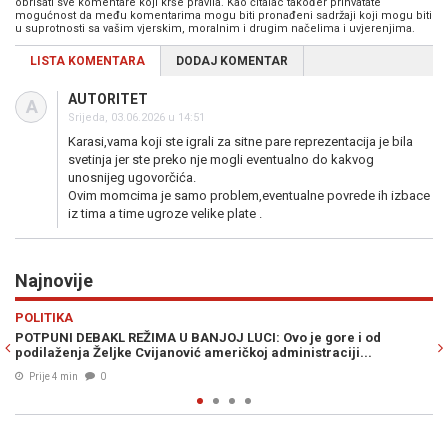
obrisati sve komentare koji krše pravila. Kao čitalac također prihvatate
mogućnost da među komentarima mogu biti pronađeni sadržaji koji mogu biti
u suprotnosti sa vašim vjerskim, moralnim i drugim načelima i uvjerenjima.
LISTA KOMENTARA
DODAJ KOMENTAR
AUTORITET
A
Srijeda, 03.06.2026 u 14:51
Karasi,vama koji ste igrali za sitne pare reprezentacija je bila
svetinja jer ste preko nje mogli eventualno do kakvog
unosnijeg ugovorčića.
Ovim momcima je samo problem,eventualne povrede ih izbace
iz tima a time ugroze velike plate .
Najnovije
Previous
N
REGIJA
vo je gore i od
PRVA REAKCIJA MOSKVE: Putinov režimski medij
ministraciji...
Aleksandra Vučića...
Prije 20 min
0