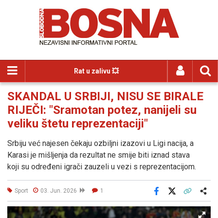
Rat u zalivu 💥
SKANDAL U SRBIJI, NISU SE BIRALE
RIJEČI: "Sramotan potez, nanijeli su
veliku štetu reprezentaciji"
Srbiju već najesen čekaju ozbiljni izazovi u Ligi nacija, a
Karasi je mišljenja da rezultat ne smije biti iznad stava
koji su određeni igrači zauzeli u vezi s reprezentacijom.
Sport
03. Jun. 2026
1
Facebook
X
Kopiraj link
Više