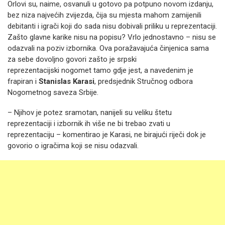
Orlovi su, naime, osvanuli u gotovo pa potpuno novom izdanju,
bez niza najvećih zvijezda, čija su mjesta mahom zamijenili
debitanti i igrači koji do sada nisu dobivali priliku u reprezentaciji.
Zašto glavne karike nisu na popisu? Vrlo jednostavno – nisu se
odazvali na poziv izbornika. Ova poražavajuća činjenica sama
za sebe dovoljno govori zašto je srpski
reprezentacijski nogomet tamo gdje jest, a navedenim je
frapiran i
Stanislas Karasi
, predsjednik Stručnog odbora
Nogometnog saveza Srbije.
– Njihov je potez sramotan, nanijeli su veliku štetu
reprezentaciji i izbornik ih više ne bi trebao zvati u
reprezentaciju – komentirao je Karasi, ne birajući riječi dok je
govorio o igračima koji se nisu odazvali.