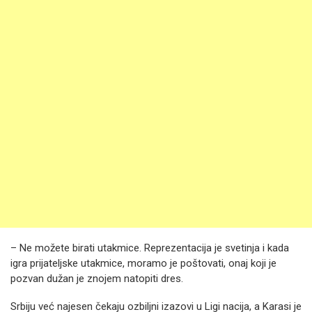
– Ne možete birati utakmice. Reprezentacija je svetinja i kada
igra prijateljske utakmice, moramo je poštovati, onaj koji je
pozvan dužan je znojem natopiti dres.
Srbiju već najesen čekaju ozbiljni izazovi u Ligi nacija, a Karasi je