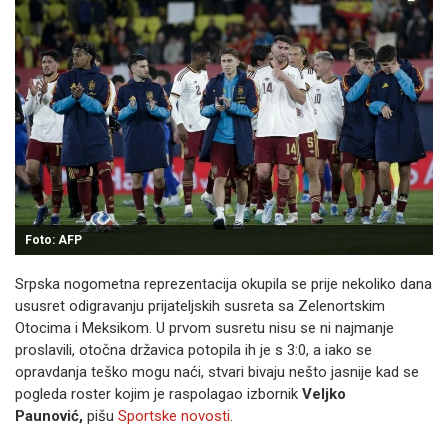
Foto: AFP
Srpska nogometna reprezentacija okupila se prije nekoliko dana
ususret odigravanju prijateljskih susreta sa Zelenortskim
Otocima i Meksikom. U prvom susretu nisu se ni najmanje
proslavili, otočna državica potopila ih je s 3:0, a iako se
opravdanja teško mogu naći, stvari bivaju nešto jasnije kad se
pogleda roster kojim je raspolagao izbornik
Veljko
Paunović,
pišu
Sportske novosti
.