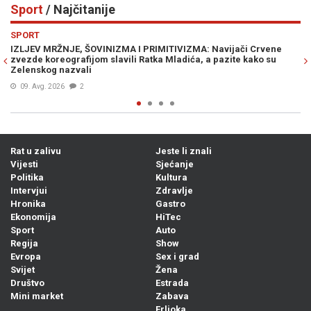
Sport
/ Najčitanije
Previous
N
SPORT
ZMA: Navijači Crvene
SPALLETTI POSLAO BH. DRAGULJA NA TEREN:
ića, a pazite kako su
debitovao protiv Intera
08. Avg. 2026
0
Rat u zalivu
Jeste li znali
Vijesti
Sjećanje
Politika
Kultura
Intervjui
Zdravlje
Hronika
Gastro
Ekonomija
HiTec
Sport
Auto
Regija
Show
Evropa
Sex i grad
Svijet
Žena
Društvo
Estrada
Mini market
Zabava
Frljoka