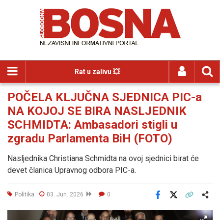
Rat u zalivu 💥
POČELA KLJUČNA SJEDNICA PIC-a
NA KOJOJ SE BIRA NASLJEDNIK
SCHMIDTA: Ambasadori stigli u
zgradu Parlamenta BiH (FOTO)
Nasljednika Christiana Schmidta na ovoj sjednici birat će
devet članica Upravnog odbora PIC-a.
Politika
03. Jun. 2026
0
Facebook
X
Kopiraj link
Više