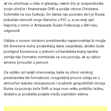
ali ne učestvuje u radu ni glasanju, nakon što je suspendovala
svoje učešće i finansiranje OHR-a poslije izbora Christiana
Schmidta na ovu funkciju. Do danas nije poznato da li je Rusija
pokušala obnoviti svoje članstvo u PIC-u, a na raniji upit
Raporta o tome iz Ambasade Ruske Federacije u BiH nisu
odgovorili.
Odluka o novom visokom predstavniku najvjerovatnije bi mogla
biti donesena sutra, posljednjeg dana zasjedanja, ukoliko bude
postignut konsenzus o jednom od kandidata kojeg nijedna
zemlja nije formalno nominirala za ovu poziciju, ali su njihov
aimena 'procurila' u javnost.
Za razliku od ranijih imenovanja, kada su izbori visokog
predstavnika bili formalnost, ovogodišnji proces odvija se u
atmosferi duboke neizvjesnosti i izraženih geopolitičkih tenzija.
Borba za poziciju šefa OHR-a, koja nosi veliku političku težinu,
dodatno je produbila podjele među svjetskim silama.