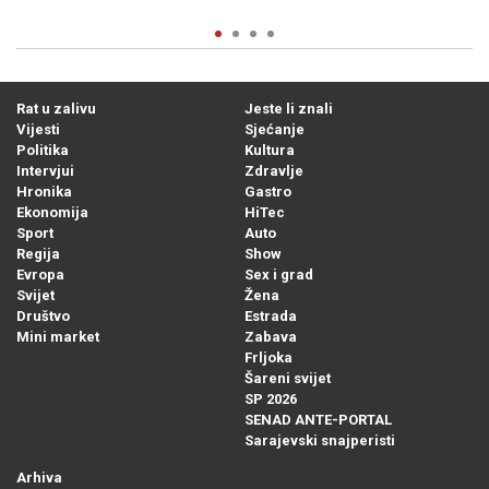
Prije 10h
0
Rat u zalivu
Jeste li znali
Vijesti
Sjećanje
Politika
Kultura
Intervjui
Zdravlje
Hronika
Gastro
Ekonomija
HiTec
Sport
Auto
Regija
Show
Evropa
Sex i grad
Svijet
Žena
Društvo
Estrada
Mini market
Zabava
Frljoka
Šareni svijet
SP 2026
SENAD ANTE-PORTAL
Sarajevski snajperisti
Arhiva