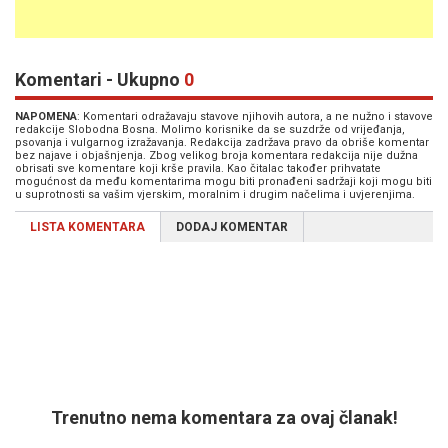
Komentari - Ukupno
0
NAPOMENA
: Komentari odražavaju stavove njihovih autora, a ne nužno i stavove
redakcije Slobodna Bosna. Molimo korisnike da se suzdrže od vrijeđanja,
psovanja i vulgarnog izražavanja. Redakcija zadržava pravo da obriše komentar
bez najave i objašnjenja. Zbog velikog broja komentara redakcija nije dužna
obrisati sve komentare koji krše pravila. Kao čitalac također prihvatate
mogućnost da među komentarima mogu biti pronađeni sadržaji koji mogu biti
u suprotnosti sa vašim vjerskim, moralnim i drugim načelima i uvjerenjima.
LISTA KOMENTARA
DODAJ KOMENTAR
Trenutno nema komentara za ovaj članak!