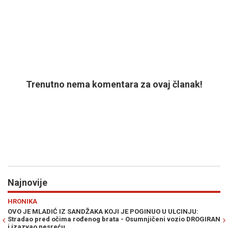
Trenutno nema komentara za ovaj članak!
Najnovije
Previous
N
RAT U ZALIVU
NUO U ULCINJU:
PLANIRAN VELIKI KOPNENI NAPAD NA IRAN: Pezeš
jičeni vozio DROGIRAN
ulogu Pakistana i Avganistana - "Plan neprijatelj