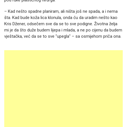
pod ruke plastičnog hirurga.
– Kad nešto spadne planiram, ali ništa još ne spada, a i nema
šta. Kad bude koža lica klonula, onda ću da uradim nešto kao
Kris Džener, odsečem sve da se to sve podigne. Životna želja
mi je da što duže budem lijepa i mlada, a ne po cijenu da budem
vještačka, već da se to sve "upegla" – sa osmijehom priča ona.