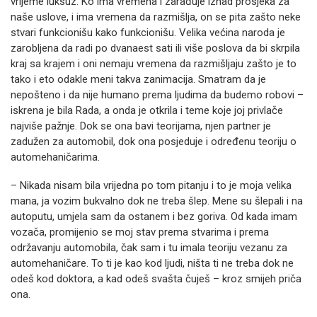
vrijeme luksuz. Ko ima vremena i zarađuje iznad prosjeka za
naše uslove, i ima vremena da razmišlja, on se pita zašto neke
stvari funkcionišu kako funkcionišu. Velika većina naroda je
zarobljena da radi po dvanaest sati ili više poslova da bi skrpila
kraj sa krajem i oni nemaju vremena da razmišljaju zašto je to
tako i eto odakle meni takva zanimacija. Smatram da je
nepošteno i da nije humano prema ljudima da budemo robovi –
iskrena je bila Rada, a onda je otkrila i teme koje joj privlače
najviše pažnje. Dok se ona bavi teorijama, njen partner je
zadužen za automobil, dok ona posjeduje i određenu teoriju o
automehaničarima.
– Nikada nisam bila vrijedna po tom pitanju i to je moja velika
mana, ja vozim bukvalno dok ne treba šlep. Mene su šlepali i na
autoputu, umjela sam da ostanem i bez goriva. Od kada imam
vozača, promijenio se moj stav prema stvarima i prema
održavanju automobila, čak sam i tu imala teoriju vezanu za
automehaničare. To ti je kao kod ljudi, ništa ti ne treba dok ne
odeš kod doktora, a kad odeš svašta čuješ – kroz smijeh priča
ona.