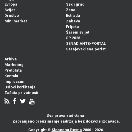
Evropa
Sex i grad
Svijet
Žena
Društvo
Estrada
Mini market
Zabava
Frljoka
Šareni svijet
SP 2026
SENAD ANTE-PORTAL
Sarajevski snajperisti
Arhiva
Marketing
Pretplata
Kontakt
Impressum
Uslovi korištenja
Zaštita privatnosti
Sva prava zadržana.
Zabranjeno preuzimanje sadržaja bez dozvole izdavača.
Copyright ©
Slobodna Bosna
2000 - 2026.