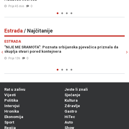
Prije 54 min
0
Estrada
/ Najčitanije
Previous
N
ESTRADA
vačica priznala da
"IZVLAČIĆE TE IZ DRINE I MORAVE, KU**ETINO RA
Procurile stravične glasovne poruke Ane Nikolić 
supruzi Slobe Radanovića
07. Avg. 2026
0
Rat u zalivu
Jeste li znali
Vijesti
Sjećanje
Politika
Kultura
Intervjui
Zdravlje
Hronika
Gastro
Ekonomija
HiTec
Sport
Auto
Regija
Show