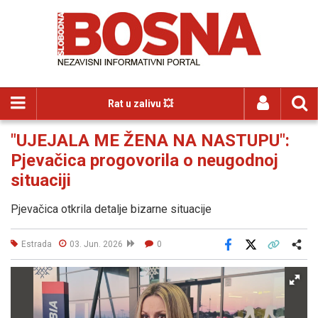
Rat u zalivu 💥
"UJEJALA ME ŽENA NA NASTUPU":
Pjevačica progovorila o neugodnoj
situaciji
Pjevačica otkrila detalje bizarne situacije
Estrada
03. Jun. 2026
0
Facebook
X
Kopiraj link
Više