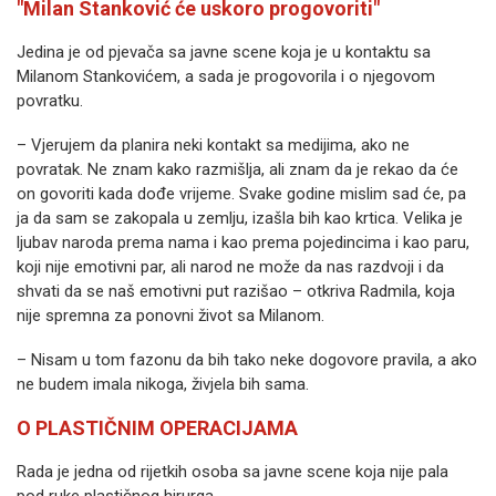
"Milan Stanković će uskoro progovoriti"
Jedina je od pjevača sa javne scene koja je u kontaktu sa
Milanom Stankovićem, a sada je progovorila i o njegovom
povratku.
– Vjerujem da planira neki kontakt sa medijima, ako ne
povratak. Ne znam kako razmišlja, ali znam da je rekao da će
on govoriti kada dođe vrijeme. Svake godine mislim sad će, pa
ja da sam se zakopala u zemlju, izašla bih kao krtica. Velika je
ljubav naroda prema nama i kao prema pojedincima i kao paru,
koji nije emotivni par, ali narod ne može da nas razdvoji i da
shvati da se naš emotivni put razišao – otkriva Radmila, koja
nije spremna za ponovni život sa Milanom.
– Nisam u tom fazonu da bih tako neke dogovore pravila, a ako
ne budem imala nikoga, živjela bih sama.
O PLASTIČNIM OPERACIJAMA
Rada je jedna od rijetkih osoba sa javne scene koja nije pala