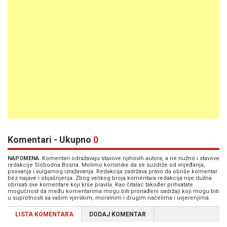
Komentari - Ukupno
0
NAPOMENA
: Komentari odražavaju stavove njihovih autora, a ne nužno i stavove
redakcije Slobodna Bosna. Molimo korisnike da se suzdrže od vrijeđanja,
psovanja i vulgarnog izražavanja. Redakcija zadržava pravo da obriše komentar
bez najave i objašnjenja. Zbog velikog broja komentara redakcija nije dužna
obrisati sve komentare koji krše pravila. Kao čitalac također prihvatate
mogućnost da među komentarima mogu biti pronađeni sadržaji koji mogu biti
u suprotnosti sa vašim vjerskim, moralnim i drugim načelima i uvjerenjima.
LISTA KOMENTARA
DODAJ KOMENTAR