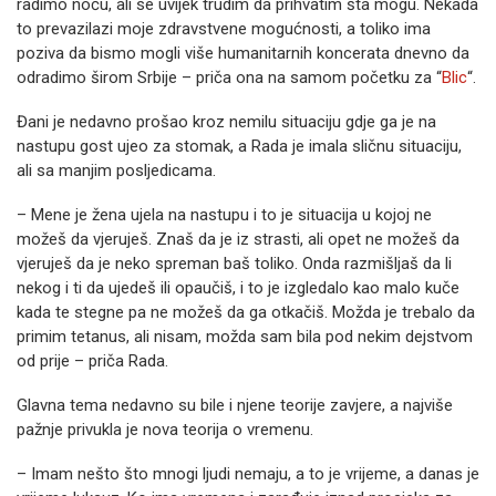
radimo noću, ali se uvijek trudim da prihvatim šta mogu. Nekada
to prevazilazi moje zdravstvene mogućnosti, a toliko ima
poziva da bismo mogli više humanitarnih koncerata dnevno da
odradimo širom Srbije – priča ona na samom početku za “
Blic
“.
Đani je nedavno prošao kroz nemilu situaciju gdje ga je na
nastupu gost ujeo za stomak, a Rada je imala sličnu situaciju,
ali sa manjim posljedicama.
– Mene je žena ujela na nastupu i to je situacija u kojoj ne
možeš da vjeruješ. Znaš da je iz strasti, ali opet ne možeš da
vjeruješ da je neko spreman baš toliko. Onda razmišljaš da li
nekog i ti da ujedeš ili opaučiš, i to je izgledalo kao malo kuče
kada te stegne pa ne možeš da ga otkačiš. Možda je trebalo da
primim tetanus, ali nisam, možda sam bila pod nekim dejstvom
od prije – priča Rada.
Glavna tema nedavno su bile i njene teorije zavjere, a najviše
pažnje privukla je nova teorija o vremenu.
– Imam nešto što mnogi ljudi nemaju, a to je vrijeme, a danas je