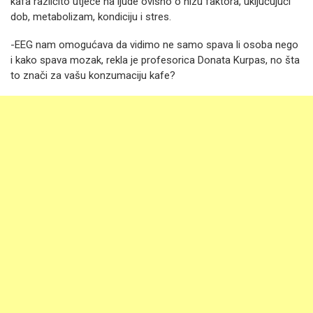
kafa različito utječe na ljude ovisno o nizu faktora, uključujući
dob, metabolizam, kondiciju i stres.
-EEG nam omogućava da vidimo ne samo spava li osoba nego
i kako spava mozak, rekla je profesorica Donata Kurpas, no šta
to znači za vašu konzumaciju kafe?