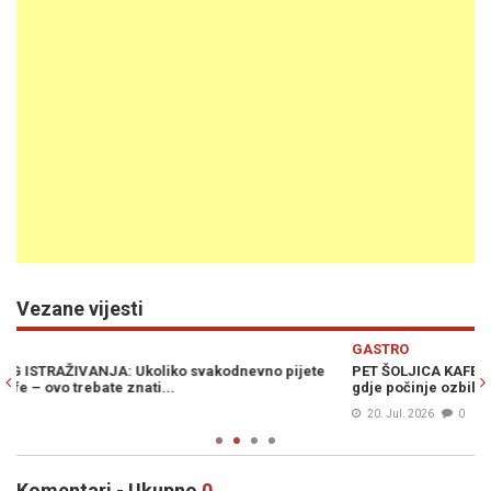
Vezane vijesti
Previous
N
GASTRO
te
PET ŠOLJICA KAFE DNEVNO MOŽE ZAŠTITITI SRCE: Naučnici otkril
gdje počinje ozbiljan rizik
20. Jul. 2026
0
Komentari - Ukupno
0