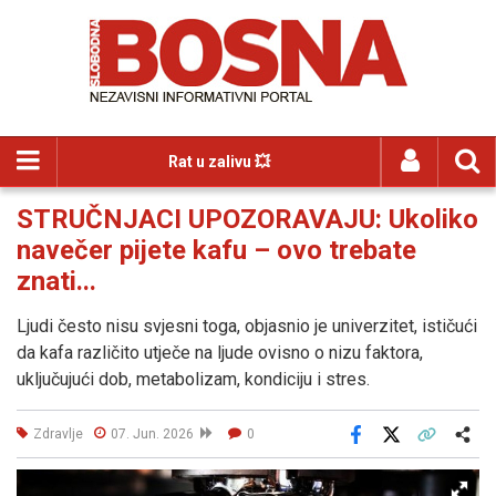
Rat u zalivu 💥
STRUČNJACI UPOZORAVAJU: Ukoliko
navečer pijete kafu – ovo trebate
znati...
Ljudi često nisu svjesni toga, objasnio je univerzitet, ističući
da kafa različito utječe na ljude ovisno o nizu faktora,
uključujući dob, metabolizam, kondiciju i stres.
Zdravlje
07. Jun. 2026
0
Facebook
X
Kopiraj link
Više