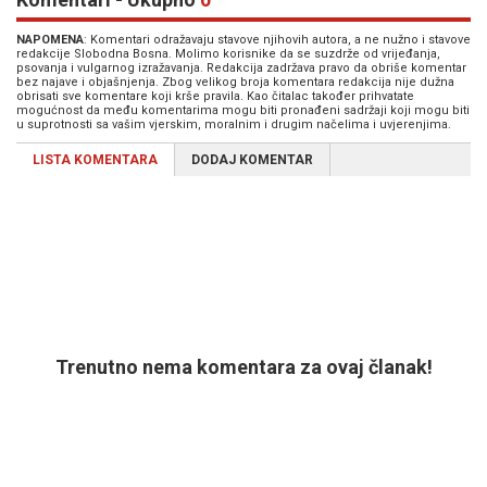
NAPOMENA
: Komentari odražavaju stavove njihovih autora, a ne nužno i stavove
redakcije Slobodna Bosna. Molimo korisnike da se suzdrže od vrijeđanja,
psovanja i vulgarnog izražavanja. Redakcija zadržava pravo da obriše komentar
bez najave i objašnjenja. Zbog velikog broja komentara redakcija nije dužna
obrisati sve komentare koji krše pravila. Kao čitalac također prihvatate
mogućnost da među komentarima mogu biti pronađeni sadržaji koji mogu biti
u suprotnosti sa vašim vjerskim, moralnim i drugim načelima i uvjerenjima.
LISTA KOMENTARA
DODAJ KOMENTAR
Trenutno nema komentara za ovaj članak!