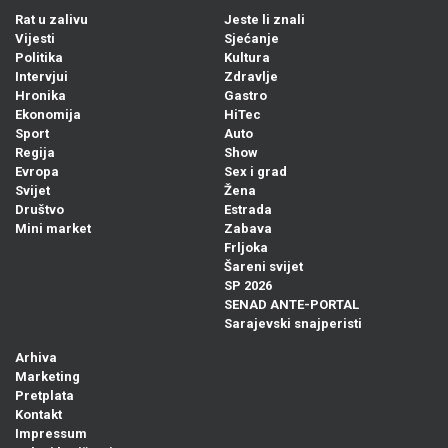
Rat u zalivu
Jeste li znali
Vijesti
Sjećanje
Politika
Kultura
Intervjui
Zdravlje
Hronika
Gastro
Ekonomija
HiTec
Sport
Auto
Regija
Show
Evropa
Sex i grad
Svijet
Žena
Društvo
Estrada
Mini market
Zabava
Frljoka
Šareni svijet
SP 2026
SENAD ANTE-PORTAL
Sarajevski snajperisti
Arhiva
Marketing
Pretplata
Kontakt
Impressum