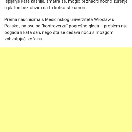
Ispijanje kafe kasnije, smatra se, moglo bi značiti noćno zurenje
u plafon bez obzira na to koliko ste umorni.
Prema naučnicima s Medicinskog univerziteta Wroclaw u
Poljskoj, na ovu se "kontroverzu" pogrešno gleda – problem nije
odgađa li kafa san, nego šta se dešava noću s mozgom
zahvaljujući kofeinu.