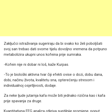
Zaključci istraživanja sugeriraju da bi svako ko želi poboljšati
svoj san trebao dati svome tijelu dovoljno vremena da potpuno
metabolizira ukupni unos kofeina prije sumraka.
-Kofein nije ni dobar ni loš, kaže Kurpas.
-To je biološki aktivna tvar čiji efekti ovise o dozi, dobu dana,
dobi, načinu života, kvalitetu sna, opterećenju stresom i
individualnoj osjetljivosti, dodaje.
Za neke ljude jutarnja kafa može biti jednako rizična kao i kafa
prije spavanja za druge.
Kvantitativna EEG analiza otkriva suptilnije promjene, poput