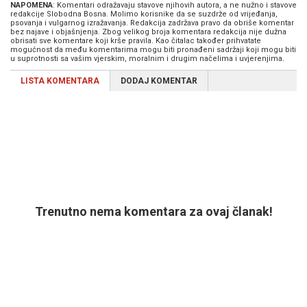
NAPOMENA
: Komentari odražavaju stavove njihovih autora, a ne nužno i stavove
redakcije Slobodna Bosna. Molimo korisnike da se suzdrže od vrijeđanja,
psovanja i vulgarnog izražavanja. Redakcija zadržava pravo da obriše komentar
bez najave i objašnjenja. Zbog velikog broja komentara redakcija nije dužna
obrisati sve komentare koji krše pravila. Kao čitalac također prihvatate
mogućnost da među komentarima mogu biti pronađeni sadržaji koji mogu biti
u suprotnosti sa vašim vjerskim, moralnim i drugim načelima i uvjerenjima.
LISTA KOMENTARA
DODAJ KOMENTAR
Trenutno nema komentara za ovaj članak!