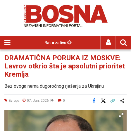
Rat u zalivu 💥
DRAMATIČNA PORUKA IZ MOSKVE:
Lavrov otkrio šta je apsolutni prioritet
Kremlja
Bez ovoga nema dugoročnog rješenja za Ukrajinu
Evropa
07. Jun. 2026
0
Facebook
X
Kopiraj link
Više