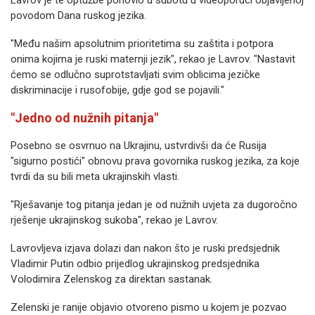
Lavrov je te optužbe ponovio u subotu u videoporuci objavljenoj
povodom Dana ruskog jezika.
"Među našim apsolutnim prioritetima su zaštita i potpora
onima kojima je ruski maternji jezik", rekao je Lavrov. "Nastavit
ćemo se odlučno suprotstavljati svim oblicima jezičke
diskriminacije i rusofobije, gdje god se pojavili."
"Jedno od nužnih pitanja"
Posebno se osvrnuo na Ukrajinu, ustvrdivši da će Rusija
"sigurno postići" obnovu prava govornika ruskog jezika, za koje
tvrdi da su bili meta ukrajinskih vlasti.
"Rješavanje tog pitanja jedan je od nužnih uvjeta za dugoročno
rješenje ukrajinskog sukoba", rekao je Lavrov.
Lavrovljeva izjava dolazi dan nakon što je ruski predsjednik
Vladimir Putin odbio prijedlog ukrajinskog predsjednika
Volodimira Zelenskog za direktan sastanak.
Zelenski je ranije objavio otvoreno pismo u kojem je pozvao