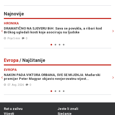
Najnovije
Previous
N
HRONIKA
ava se povukla, a ribari kod
JEZIVA SAOBRAĆAJNA NESREĆA: Po
ciraju na ljudske
Hadžića
Prije 8 min
0
Evropa
/ Najčitanije
Previous
N
EVROPA
 SVE SE MIJENJA: Mađarski
ČUDNI DETALJI UDESA SLOVENSKE P
nevjerovatnu vijest...
u kombiju Nataše Pirc Musar?!
06. Avg. 2026
0
Rat u zalivu
Jeste li znali
Vijesti
Sjećanje