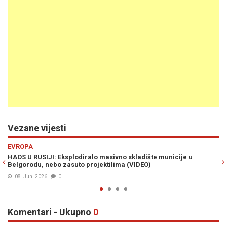
Vezane vijesti
Previous
N
EVROPA
vno skladište municije u
ULTIMATUM IZ KREMLJA: Moskva traži 
lima (VIDEO)
Armenije – savez je pred pucanjem
10. Maj 2026
0
Komentari - Ukupno
0