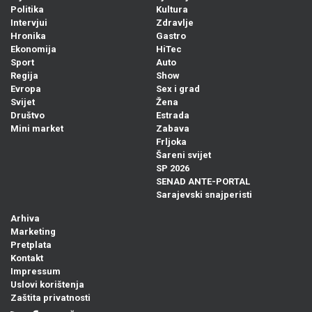
Politika
Kultura
Intervjui
Zdravlje
Hronika
Gastro
Ekonomija
HiTec
Sport
Auto
Regija
Show
Evropa
Sex i grad
Svijet
Žena
Društvo
Estrada
Mini market
Zabava
Frljoka
Šareni svijet
SP 2026
SENAD ANTE-PORTAL
Sarajevski snajperisti
Arhiva
Marketing
Pretplata
Kontakt
Impressum
Uslovi korištenja
Zaštita privatnosti