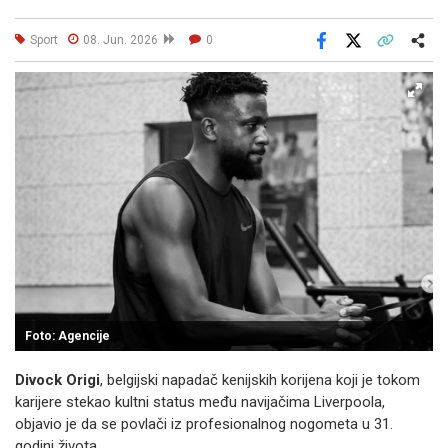
Sport
08. Jun. 2026
0
Facebook
X
Kopiraj link
Više
Foto: Agencije
Divock Origi
, belgijski napadač kenijskih korijena koji je tokom
karijere stekao kultni status među navijačima Liverpoola,
objavio je da se povlači iz profesionalnog nogometa u 31.
godini života.