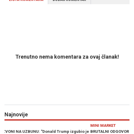
Trenutno nema komentara za ovaj članak!
Najnovije
Previous
N
MINI MARKET
 je
BRUTALNI ODGOVOR KOJI JE DODIKA OSTAVIO BEZ TEKSTA:
O