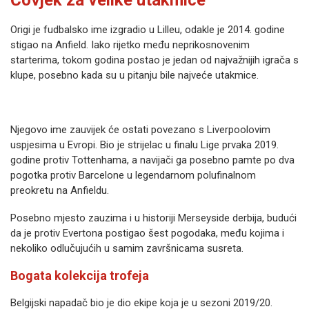
Čovjek za velike utakmice
Origi je fudbalsko ime izgradio u Lilleu, odakle je 2014. godine
stigao na Anfield. Iako rijetko među neprikosnovenim
starterima, tokom godina postao je jedan od najvažnijih igrača s
klupe, posebno kada su u pitanju bile najveće utakmice.
Njegovo ime zauvijek će ostati povezano s Liverpoolovim
uspjesima u Evropi. Bio je strijelac u finalu Lige prvaka 2019.
godine protiv Tottenhama, a navijači ga posebno pamte po dva
pogotka protiv Barcelone u legendarnom polufinalnom
preokretu na Anfieldu.
Posebno mjesto zauzima i u historiji Merseyside derbija, budući
da je protiv Evertona postigao šest pogodaka, među kojima i
nekoliko odlučujućih u samim završnicama susreta.
Bogata kolekcija trofeja
Belgijski napadač bio je dio ekipe koja je u sezoni 2019/20.