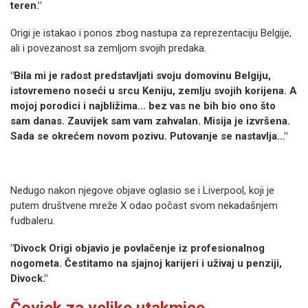
teren."
Origi je istakao i ponos zbog nastupa za reprezentaciju Belgije,
ali i povezanost sa zemljom svojih predaka.
"Bila mi je radost predstavljati svoju domovinu Belgiju,
istovremeno noseći u srcu Keniju, zemlju svojih korijena. A
mojoj porodici i najbližima… bez vas ne bih bio ono što
sam danas. Zauvijek sam vam zahvalan. Misija je izvršena.
Sada se okrećem novom pozivu. Putovanje se nastavlja…"
Nedugo nakon njegove objave oglasio se i Liverpool, koji je
putem društvene mreže X odao počast svom nekadašnjem
fudbaleru.
"Divock Origi objavio je povlačenje iz profesionalnog
nogometa. Čestitamo na sjajnoj karijeri i uživaj u penziji,
Divock."