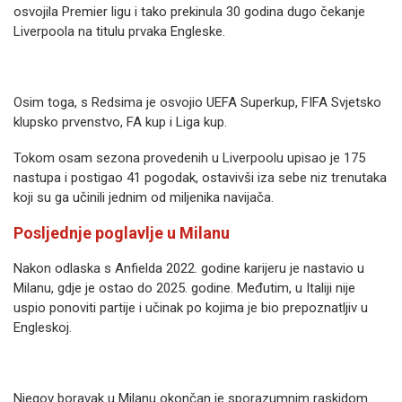
osvojila Premier ligu i tako prekinula 30 godina dugo čekanje
Liverpoola na titulu prvaka Engleske.
Osim toga, s Redsima je osvojio UEFA Superkup, FIFA Svjetsko
klupsko prvenstvo, FA kup i Liga kup.
Tokom osam sezona provedenih u Liverpoolu upisao je 175
nastupa i postigao 41 pogodak, ostavivši iza sebe niz trenutaka
koji su ga učinili jednim od miljenika navijača.
Posljednje poglavlje u Milanu
Nakon odlaska s Anfielda 2022. godine karijeru je nastavio u
Milanu, gdje je ostao do 2025. godine. Međutim, u Italiji nije
uspio ponoviti partije i učinak po kojima je bio prepoznatljiv u
Engleskoj.
Njegov boravak u Milanu okončan je sporazumnim raskidom