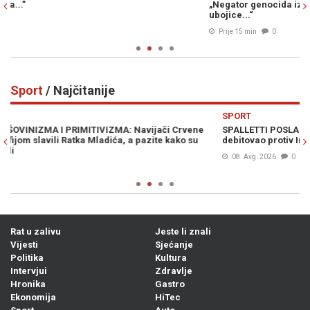
„Negator genocida iz Laktaša hvali se da je prijatelj masovnog
v
ubojice...“
Prije 15 min
0
Sport
/ Najčitanije
Previous
N
SPORT
SPALLETTI POSLAO BH. DRAGULJA NA TEREN: Alajbegović
debitovao protiv Intera
08. Avg. 2026
0
Rat u zalivu
Jeste li znali
Vijesti
Sjećanje
Politika
Kultura
Intervjui
Zdravlje
Hronika
Gastro
Ekonomija
HiTec