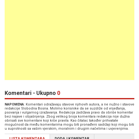
Komentari - Ukupno
0
NAPOMENA
: Komentari odražavaju stavove njihovih autora, a ne nužno i stavove
redakcije Slobodna Bosna. Molimo korisnike da se suzdrže od vrijeđanja,
psovanja i vulgarnog izražavanja. Redakcija zadržava pravo da obriše komentar
bez najave i objašnjenja. Zbog velikog broja komentara redakcija nije dužna
obrisati sve komentare koji krše pravila. Kao čitalac također prihvatate
mogućnost da među komentarima mogu biti pronađeni sadržaji koji mogu biti
u suprotnosti sa vašim vjerskim, moralnim i drugim načelima i uvjerenjima.
LISTA KOMENTARA
DODAJ KOMENTAR