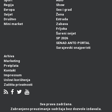
Sport
Auto
Regija
Show
Evropa
Sex i grad
Svijet
Žena
Društvo
Estrada
Mini market
Zabava
Frljoka
Šareni svijet
SP 2026
SENAD ANTE-PORTAL
Sarajevski snajperisti
Arhiva
Marketing
Pretplata
Kontakt
Impressum
Uslovi korištenja
Zaštita privatnosti
Sva prava zadržana.
Zabranjeno preuzimanje sadržaja bez dozvole izdavača.