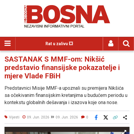
Rat u zalivu 💥
SASTANAK S MMF-om: Nikšić
predstavio finansijske pokazatelje i
mjere Vlade FBiH
Predstavnici Misije MMF-a upoznali su premijera Nikšića
sa očekivanim finansijskim kretanjima u budućem periodu u
kontekstu globalnih dešavanja i izazova koje ona nose.
Vijesti
09. Jun. 2026
09. Jun. 2026
0
Facebook
X
Kopiraj link
Više