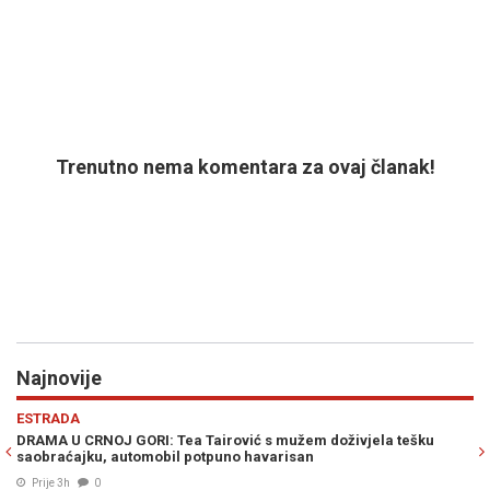
Trenutno nema komentara za ovaj članak!
Najnovije
Previous
N
POLITIKA
ivjela tešku
BAKIR IZETBEGOVIĆ SIGURAN U POBJEDU SDA: "Trojk
prekrižena, napravili su samo belaj"
Prije 4h
0