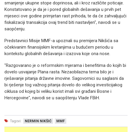
smanjenje ukupne stope doprinosa, ali i kroz različite poticaje.
Konstatovano je da je i pored globalnih dešavanja u prvih pet
mjeseci ove godine primjetan rast prihoda, te da će zahvaljujući
fiskalizaciji transakcija ovaj trend biti nastavljen", navodi se u
saopćenju.
Predstavnici Misije MMF-a upoznali su premijera Nikšića sa
očekivanim finansijskim kretanjima u budućem periodu u
kontekstu globalnih dešavanja i izazova koje ona nose.
"Razgovarano je o reformskim mjerama i benefitima do kojih bi
dovelo usvajanje Plana rasta. Nezaobilazna tema bilo je i
rješavanje pitanja državne imovine. Sagovornici su saglasni da
bi rješenje tog važnog pitanja dovelo do velikog investicijakog
ciklusa od kojeg bi veliku korist imali svi građani Bosne i
Hercegovine", navodi se u saopštenju Vlade FBiH.
Tagovi:
NERMIN NIKŠIĆ
MMF