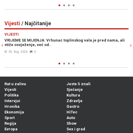
Vijesti
/ Najčitanije
Previous
N
VIJESTI
e pred nama, ali
ŠOKANTNE INFORMACIJE OSA-e: U BiH se nalaze dvi
plaćenih UBICA, čekaju naredbe od...
05. Avg. 2026
0
Rat u zalivu
Jeste li znali
Vijesti
Sjećanje
Politika
Kultura
Intervjui
Zdravlje
Hronika
Gastro
Ekonomija
HiTec
Sport
Auto
Regija
Show
Evropa
Sex i grad