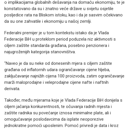
o implikacijama globalnih dešavanja na domaću ekonomiju, te je
konstatovano da su i znatno veće države u svijetu osjetile
posljedice rata na Bliskom istoku, kao i da je sasvim očekivano
da su one zahvatile i ekonomiju u našoj zemlji.
Federalni premijer je u tom kontekstu istako da je Vlada
Federacije BiH u proteklom period poduzela niz aktivnosti s
ciljem zaštite standarda građana, posebno penzionera i
najugroženijih kategorija stanovništva.
"Naveo je da su neke od donesenih mjera s ciljem zaštite
građana od inflatornih udara ograničavanje cijene hljeba,
zaključavanje najnižih cijena 100 proizvoda, zatim ograničavanje
marži maloprodajne i veleprodajne cijene nafte i naftnih
derivata.
Također, među mjerama koje je Vlada Federacije BiH donijela s
ciljem jačanja konkurentnosti, te očuvanja radnih mjesta i
zaštite radnika su povećanje iznosa minimalne plate, ali i
omogućavanje poslodavcima da isplate neoporezive
jednokratne pomoći uposlenim. Pomoć privredi je data i kroz