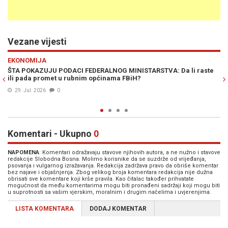
Vezane vijesti
Previous
N
VIJESTI
: Da li raste
"INSTITUCIJE MORAJU BITI UZ SVOJE GRAĐANE": Nikš
razgovarao s preživjelim planinarima i članovima sp
tima
29. Jul. 2026
0
Komentari - Ukupno
0
NAPOMENA
: Komentari odražavaju stavove njihovih autora, a ne nužno i stavove
redakcije Slobodna Bosna. Molimo korisnike da se suzdrže od vrijeđanja,
psovanja i vulgarnog izražavanja. Redakcija zadržava pravo da obriše komentar
bez najave i objašnjenja. Zbog velikog broja komentara redakcija nije dužna
obrisati sve komentare koji krše pravila. Kao čitalac također prihvatate
mogućnost da među komentarima mogu biti pronađeni sadržaji koji mogu biti
u suprotnosti sa vašim vjerskim, moralnim i drugim načelima i uvjerenjima.
LISTA KOMENTARA
DODAJ KOMENTAR