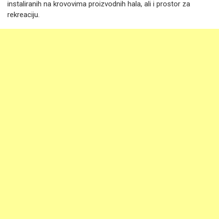
instaliranih na krovovima proizvodnih hala, ali i prostor za
rekreaciju.