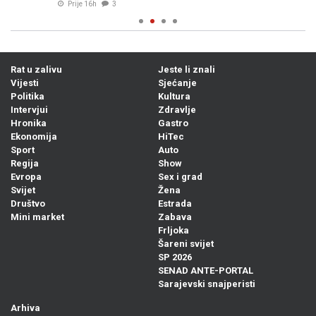
Prije 16h
3
Rat u zalivu
Jeste li znali
Vijesti
Sjećanje
Politika
Kultura
Intervjui
Zdravlje
Hronika
Gastro
Ekonomija
HiTec
Sport
Auto
Regija
Show
Evropa
Sex i grad
Svijet
Žena
Društvo
Estrada
Mini market
Zabava
Frljoka
Šareni svijet
SP 2026
SENAD ANTE-PORTAL
Sarajevski snajperisti
Arhiva