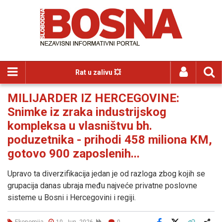
Rat u zalivu 💥
MILIJARDER IZ HERCEGOVINE:
Snimke iz zraka industrijskog
kompleksa u vlasništvu bh.
poduzetnika - prihodi 458 miliona KM,
gotovo 900 zaposlenih...
Upravo ta diverzifikacija jedan je od razloga zbog kojih se
grupacija danas ubraja među najveće privatne poslovne
sisteme u Bosni i Hercegovini i regiji.
Ekonomija
10. Jun. 2026
0