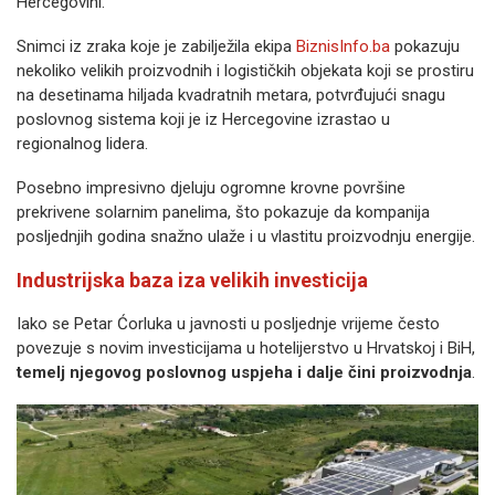
Hercegovini.
Snimci iz zraka koje je zabilježila ekipa
BiznisInfo.ba
pokazuju
nekoliko velikih proizvodnih i logističkih objekata koji se prostiru
na desetinama hiljada kvadratnih metara, potvrđujući snagu
poslovnog sistema koji je iz Hercegovine izrastao u
regionalnog lidera.
Posebno impresivno djeluju ogromne krovne površine
prekrivene solarnim panelima, što pokazuje da kompanija
posljednjih godina snažno ulaže i u vlastitu proizvodnju energije.
Industrijska baza iza velikih investicija
Iako se Petar Ćorluka u javnosti u posljednje vrijeme često
povezuje s novim investicijama u hotelijerstvo u Hrvatskoj i BiH,
temelj njegovog poslovnog uspjeha i dalje čini proizvodnja
.