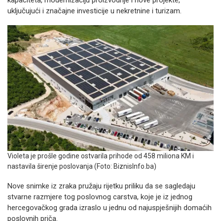
kapaciteta, modernizaciju proizvodnje i nove projekte,
uključujući i značajne investicije u nekretnine i turizam.
Violeta je prošle godine ostvarila prihode od 458 miliona KM i
nastavila širenje poslovanja (Foto: BiznisInfo.ba)
Nove snimke iz zraka pružaju rijetku priliku da se sagledaju
stvarne razmjere tog poslovnog carstva, koje je iz jednog
hercegovačkog grada izraslo u jednu od najuspješnijih domaćih
poslovnih priča.