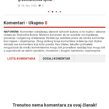
06. Nov. 2025
0
Komentari - Ukupno
0
NAPOMENA
: Komentari odražavaju stavove njihovih autora, a ne nužno i stavove
redakcije Slobodna Bosna. Molimo korisnike da se suzdrže od vrijeđanja,
psovanja i vulgarnog izražavanja. Redakcija zadržava pravo da obriše komentar
bez najave i objašnjenja. Zbog velikog broja komentara redakcija nije dužna
obrisati sve komentare koji krše pravila. Kao čitalac također prihvatate
mogućnost da među komentarima mogu biti pronađeni sadržaji koji mogu biti
u suprotnosti sa vašim vjerskim, moralnim i drugim načelima i uvjerenjima.
LISTA KOMENTARA
DODAJ KOMENTAR
Trenutno nema komentara za ovaj članak!