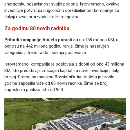
energetsku nezavisnost svojih pogona. Istovremeno, ovakve
investicije potvrđuju dugoročnu opredijeljenost kompanije za
daljnji razvoj proizvodnje u Hercegovini.
Za godinu 80 novih radnika
Prihodi kompanije Violeta porasli su
na 458 miliona KM, u
odnosu na 442 miliona godinu ranije, čime je nastavljen
višegodišnji trend rasta i širenja poslovanja.
Istovremeno, kompanija je poslovala s dobiti od oko 43 miliona
KM, što predstavlja značajan kapital za nove investicije i dalji
razvoj. Prema saznanjima
BiznisInfo.ba
, Violeta je prošle
godine zaposlila više od 80 novih radnika, čime se broj
zaposlenih približio cifri od 900.