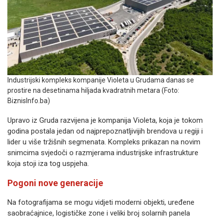
Industrijski kompleks kompanije Violeta u Grudama danas se
prostire na desetinama hiljada kvadratnih metara (Foto:
BiznisInfo.ba)
Upravo iz Gruda razvijena je kompanija Violeta, koja je tokom
godina postala jedan od najprepoznatljivijih brendova u regiji i
lider u više tržišnih segmenata. Kompleks prikazan na novim
snimcima svjedoči o razmjerama industrijske infrastrukture
koja stoji iza tog uspjeha.
Pogoni nove generacije
Na fotografijama se mogu vidjeti moderni objekti, uređene
saobraćajnice, logističke zone i veliki broj solarnih panela