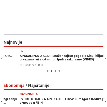
Najnovije
Previous
N
SVIJET
S
APOKALIPSA U AZIJI: Snažan tajfun pogodio Kinu, hiljade letova
O 
otkazano, više od milion ljudi evakuisano (VIDEO)
za
Prije 31 min
0
Ekonomija
/ Najčitanije
Previous
N
EKONOMIJA
E
u
EVO KO STOJI IZA APLIKACIJE LOVA: Kum Igora Dodika preuzima
NO
e-novac u FBiH
fa