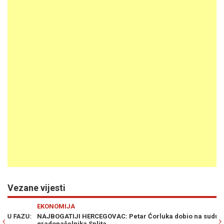
Vezane vijesti
Previous
N
EKONOMIJA
E
:
NAJBOGATIJI HERCEGOVAC: Petar Ćorluka dobio na sudu bivšeg
DO
gradonačelnika Splita...
in