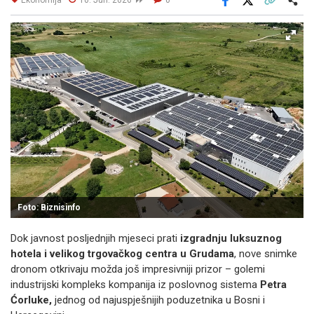
Facebook
X
Kopiraj link
Više
Foto: Biznisinfo
Dok javnost posljednjih mjeseci prati
izgradnju luksuznog
hotela i velikog trgovačkog centra u Grudama
, nove snimke
dronom otkrivaju možda još impresivniji prizor – golemi
industrijski kompleks kompanija iz poslovnog sistema
Petra
Ćorluke,
jednog od najuspješnijih poduzetnika u Bosni i