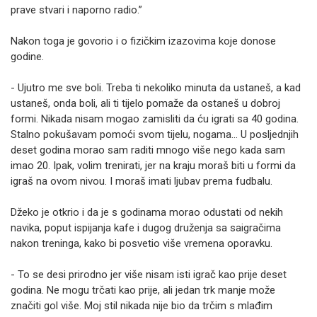
prave stvari i naporno radio.”
Nakon toga je govorio i o fizičkim izazovima koje donose
godine.
- Ujutro me sve boli. Treba ti nekoliko minuta da ustaneš, a kad
ustaneš, onda boli, ali ti tijelo pomaže da ostaneš u dobroj
formi. Nikada nisam mogao zamisliti da ću igrati sa 40 godina.
Stalno pokušavam pomoći svom tijelu, nogama… U posljednjih
deset godina morao sam raditi mnogo više nego kada sam
imao 20. Ipak, volim trenirati, jer na kraju moraš biti u formi da
igraš na ovom nivou. I moraš imati ljubav prema fudbalu.
Džeko je otkrio i da je s godinama morao odustati od nekih
navika, poput ispijanja kafe i dugog druženja sa saigračima
nakon treninga, kako bi posvetio više vremena oporavku.
- To se desi prirodno jer više nisam isti igrač kao prije deset
godina. Ne mogu trčati kao prije, ali jedan trk manje može
značiti gol više. Moj stil nikada nije bio da trčim s mlađim