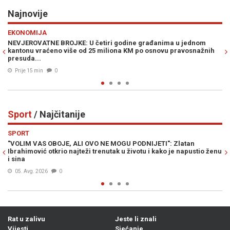
Najnovije
Previous
N
POLITIKA
ri godine građanima u jednom
NOVI SKANDAL TRESE REPUBLIKU SR
iliona KM po osnovu pravosnažnih
detalje velike tajne nagodbe Dodika
umiješan i Vučić...
Prije 44 min
0
Sport
/ Najčitanije
Previous
N
SPORT
E MOGU PODNIJETI": Zlatan
LIVNJAK PRELOMIO: Otkriveno gdje 
utak u životu i kako je napustio ženu
trenersku karijeru...
06. Avg. 2026
0
Rat u zalivu
Jeste li znali
Vijesti
Sjećanje