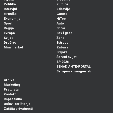
Politika
Kultura
Intervjui
Zdravlje
Hronika
Gastro
Ekonomija
HiTec
Sport
Auto
Regija
Show
Evropa
Sex i grad
Svijet
Žena
Društvo
Estrada
Mini market
Zabava
Frljoka
Šareni svijet
SP 2026
SENAD ANTE-PORTAL
Sarajevski snajperisti
Arhiva
Marketing
Pretplata
Kontakt
Impressum
Uslovi korištenja
Zaštita privatnosti