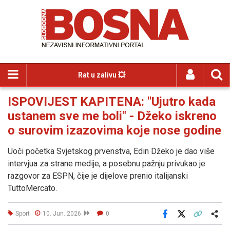
Rat u zalivu 💥
ISPOVIJEST KAPITENA: "Ujutro kada
ustanem sve me boli" - Džeko iskreno
o surovim izazovima koje nose godine
Uoči početka Svjetskog prvenstva, Edin Džeko je dao više
intervjua za strane medije, a posebnu pažnju privukao je
razgovor za ESPN, čije je dijelove prenio italijanski
TuttoMercato.
Sport
10. Jun. 2026
0
Facebook
X
Kopiraj link
Više