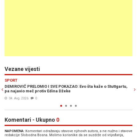
Vezane vijesti
Previous
N
SPORT
O: Evo šta kaže o Stuttgartu,
ŽENA I DJECA NE ŽELE GA KUĆI: Džeko 
e
porodičnog doma
04. Avg. 2026
0
Komentari - Ukupno
0
NAPOMENA
: Komentari odražavaju stavove njihovih autora, a ne nužno i stavove
redakcije Slobodna Bosna. Molimo korisnike da se suzdrže od vrijeđanja,