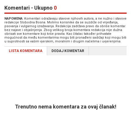
Komentari - Ukupno
0
NAPOMENA
: Komentari odražavaju stavove njihovih autora, a ne nužno i stavove
redakcije Slobodna Bosna. Molimo korisnike da se suzdrže od vrijeđanja,
psovanja i vulgarnog izražavanja. Redakcija zadržava pravo da obriše komentar
bez najave i objašnjenja. Zbog velikog broja komentara redakcija nije dužna
obrisati sve komentare koji krše pravila. Kao čitalac također prihvatate
mogućnost da među komentarima mogu biti pronađeni sadržaji koji mogu biti
u suprotnosti sa vašim vjerskim, moralnim i drugim načelima i uvjerenjima.
LISTA KOMENTARA
DODAJ KOMENTAR
Trenutno nema komentara za ovaj članak!