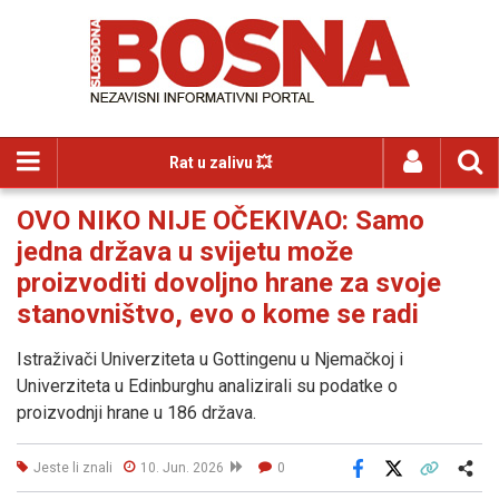
Rat u zalivu 💥
OVO NIKO NIJE OČEKIVAO: Samo
jedna država u svijetu može
proizvoditi dovoljno hrane za svoje
stanovništvo, evo o kome se radi
Istraživači Univerziteta u Gottingenu u Njemačkoj i
Univerziteta u Edinburghu analizirali su podatke o
proizvodnji hrane u 186 država.
Jeste li znali
10. Jun. 2026
0
Facebook
X
Kopiraj link
Više