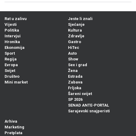
Rat u zalivu
Jeste li znali
Vijesti
Sjećanje
Politika
Kultura
Intervjui
Zdravlje
Hronika
Gastro
Ekonomija
HiTec
Sport
Auto
Regija
Show
Evropa
Sex i grad
Svijet
Žena
Društvo
Estrada
Mini market
Zabava
Frljoka
Šareni svijet
SP 2026
SENAD ANTE-PORTAL
Sarajevski snajperisti
Arhiva
Marketing
Pretplata