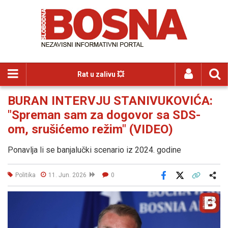
Rat u zalivu 💥
BURAN INTERVJU STANIVUKOVIĆA:
"Spreman sam za dogovor sa SDS-
om, srušićemo režim" (VIDEO)
Ponavlja li se banjalučki scenario iz 2024. godine
Politika
11. Jun. 2026
0
Facebook
X
Kopiraj link
Više