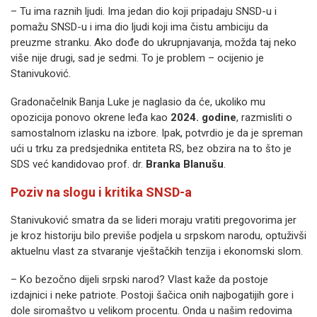
– Tu ima raznih ljudi. Ima jedan dio koji pripadaju SNSD-u i
pomažu SNSD-u i ima dio ljudi koji ima čistu ambiciju da
preuzme stranku. Ako dođe do ukrupnjavanja, možda taj neko
više nije drugi, sad je sedmi. To je problem – ocijenio je
Stanivuković.
Gradonačelnik Banja Luke je naglasio da će, ukoliko mu
opozicija ponovo okrene leđa kao
2024. godine
, razmisliti o
samostalnom izlasku na izbore. Ipak, potvrdio je da je spreman
ući u trku za predsjednika entiteta RS, bez obzira na to što je
SDS već kandidovao prof. dr.
Branka Blanušu
.
Poziv na slogu i kritika SNSD-a
Stanivuković smatra da se lideri moraju vratiti pregovorima jer
je kroz historiju bilo previše podjela u srpskom narodu, optuživši
aktuelnu vlast za stvaranje vještačkih tenzija i ekonomski slom.
– Ko bezočno dijeli srpski narod? Vlast kaže da postoje
izdajnici i neke patriote. Postoji šačica onih najbogatijih gore i
dole siromaštvo u velikom procentu. Onda u našim redovima