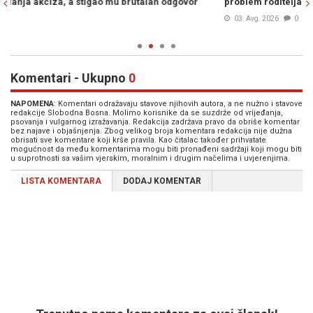
problem roditelja
p
03. Avg. 2026
0
Komentari - Ukupno
0
NAPOMENA
: Komentari odražavaju stavove njihovih autora, a ne nužno i stavove
redakcije Slobodna Bosna. Molimo korisnike da se suzdrže od vrijeđanja,
psovanja i vulgarnog izražavanja. Redakcija zadržava pravo da obriše komentar
bez najave i objašnjenja. Zbog velikog broja komentara redakcija nije dužna
obrisati sve komentare koji krše pravila. Kao čitalac također prihvatate
mogućnost da među komentarima mogu biti pronađeni sadržaji koji mogu biti
u suprotnosti sa vašim vjerskim, moralnim i drugim načelima i uvjerenjima.
LISTA KOMENTARA
DODAJ KOMENTAR