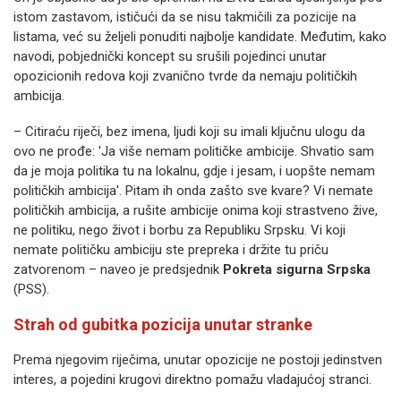
istom zastavom, ističući da se nisu takmičili za pozicije na
listama, već su željeli ponuditi najbolje kandidate. Međutim, kako
navodi, pobjednički koncept su srušili pojedinci unutar
opozicionih redova koji zvanično tvrde da nemaju političkih
ambicija.
– Citiraću riječi, bez imena, ljudi koji su imali ključnu ulogu da
ovo ne prođe: 'Ja više nemam političke ambicije. Shvatio sam
da je moja politika tu na lokalnu, gdje i jesam, i uopšte nemam
političkih ambicija'. Pitam ih onda zašto sve kvare? Vi nemate
političkih ambicija, a rušite ambicije onima koji strastveno žive,
ne politiku, nego život i borbu za Republiku Srpsku. Vi koji
nemate političku ambiciju ste prepreka i držite tu priču
zatvorenom – naveo je predsjednik
Pokreta sigurna Srpska
(PSS).
Strah od gubitka pozicija unutar stranke
Prema njegovim riječima, unutar opozicije ne postoji jedinstven
interes, a pojedini krugovi direktno pomažu vladajućoj stranci.