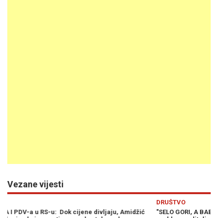
Vezane vijesti
Previous
N
DRUŠTVO
M
"SELO GORI, A BABA SE ČEŠLJA": Perduv upozorio na veliki
"