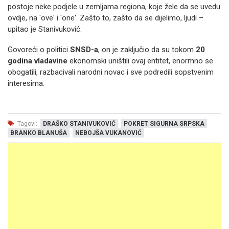
postoje neke podjele u zemljama regiona, koje žele da se uvedu
ovdje, na 'ove' i 'one'. Zašto to, zašto da se dijelimo, ljudi –
upitao je Stanivuković.
Govoreći o politici
SNSD-a
, on je zaključio da su tokom
20
godina vladavine
ekonomski uništili ovaj entitet, enormno se
obogatili, razbacivali narodni novac i sve podredili sopstvenim
interesima.
Tagovi:
DRAŠKO STANIVUKOVIĆ
POKRET SIGURNA SRPSKA
BRANKO BLANUŠA
NEBOJŠA VUKANOVIĆ