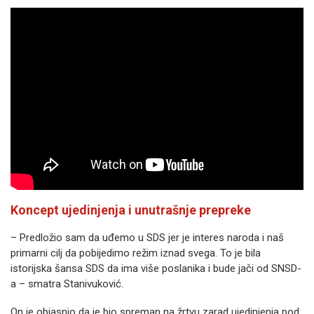
Koncept ujedinjenja i unutrašnje prepreke
– Predložio sam da uđemo u SDS jer je interes naroda i naš
primarni cilj da pobijedimo režim iznad svega. To je bila
istorijska šansa SDS da ima više poslanika i bude jači od SNSD-
a – smatra Stanivuković.
On je objasnio da je bio spreman na žrtvu zarad ujedinjenja pod