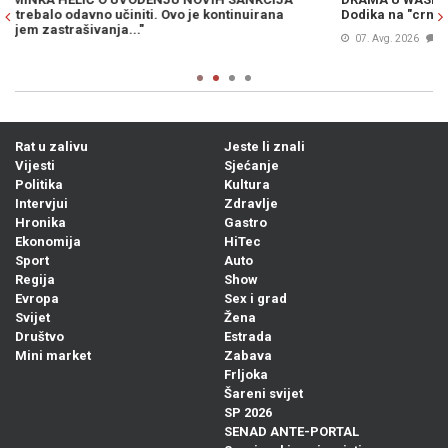
Dodika na "crnu listu", ali ni to nije sve...
„
H
07. Avg. 2026
1
Rat u zalivu
Jeste li znali
Vijesti
Sjećanje
Politika
Kultura
Intervjui
Zdravlje
Hronika
Gastro
Ekonomija
HiTec
Sport
Auto
Regija
Show
Evropa
Sex i grad
Svijet
Žena
Društvo
Estrada
Mini market
Zabava
Frljoka
Šareni svijet
SP 2026
SENAD ANTE-PORTAL