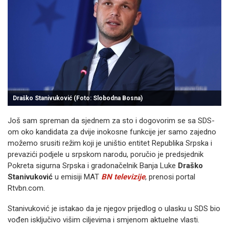
Draško Stanivuković (Foto: Slobodna Bosna)
Još sam spreman da sjednem za sto i dogovorim se sa SDS-
om oko kandidata za dvije inokosne funkcije jer samo zajedno
možemo srusiti režim koji je uništio entitet Republika Srpska i
prevazići podjele u srpskom narodu, poručio je predsjednik
Pokreta sigurna Srpska i gradonačelnik Banja Luke
Draško
Stanivuković
u emisiji MAT
BN televizije
, prenosi portal
Rtvbn.com.
Stanivuković je istakao da je njegov prijedlog o ulasku u SDS bio
vođen isključivo višim ciljevima i smjenom aktuelne vlasti.