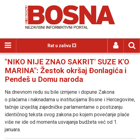
Rat u zalivu 💥
"NIKO NIJE ZNAO SAKRIT' SUZE K'O
MARINA": Žestok okršaj Đonlagića i
Pendeš u Domu naroda
Na dnevnom redu su bile izmjene i dopune Zakona
o plaćama i naknadama u institucijama Bosne i Hercegovine,
tačnije izvještaj zajedničke parlamentarne o postizanju
identičnog teksta ovog zakona po kojem povećanje plaće
više ne ide od momenta usvajanja budžeta već od 1.
januara.