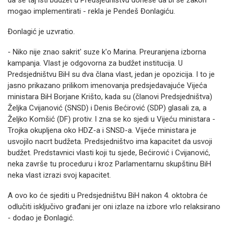
da se taj isti budžet u Predsjedništvu donese da bi se zakon
mogao implementirati - rekla je Pendeš Đonlagiću.
Đonlagić je uzvratio.
- Niko nije znao sakrit' suze k'o Marina. Preuranjena izborna
kampanja. Vlast je odgovorna za budžet institucija. U
Predsjedništvu BiH su dva člana vlast, jedan je opozicija. I to je
jasno prikazano prilikom imenovanja predsjedavajuće Vijeća
ministara BiH Borjane Krišto, kada su (članovi Predsjedništva)
Željka Cvijanović (SNSD) i Denis Bećirović (SDP) glasali za, a
Željko Komšić (DF) protiv. I zna se ko sjedi u Vijeću ministara -
Trojka okupljena oko HDZ-a i SNSD-a. Vijeće ministara je
usvojilo nacrt budžeta. Predsjedništvo ima kapacitet da usvoji
budžet. Predstavnici vlasti koji tu sjede, Bećirović i Cvijanović,
neka završe tu proceduru i kroz Parlamentarnu skupštinu BiH
neka vlast izrazi svoj kapacitet.
A ovo ko će sjediti u Predsjedništvu BiH nakon 4. oktobra će
odlučiti isključivo građani jer oni izlaze na izbore vrlo relaksirano
- dodao je Đonlagić.