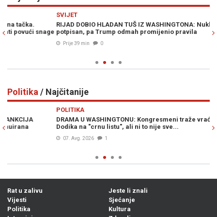
Previous
N
SVIJET
E
RIJAD DOBIO HLADAN TUŠ IZ WASHINGTONA: Nuklearni dogovor
BO
ge
potpisan, pa Trump odmah promijenio pravila
uz
Prije 39 min
0
Politika
/ Najčitanije
Previous
N
POLITIKA
PO
DRAMA U WASHINGTONU: Kongresmeni traže vraćanje Milorada
MO
Dodika na "crnu listu", ali ni to nije sve...
„z
Hr
07. Avg. 2026
1
Rat u zalivu
Jeste li znali
Vijesti
Sjećanje
Politika
Kultura