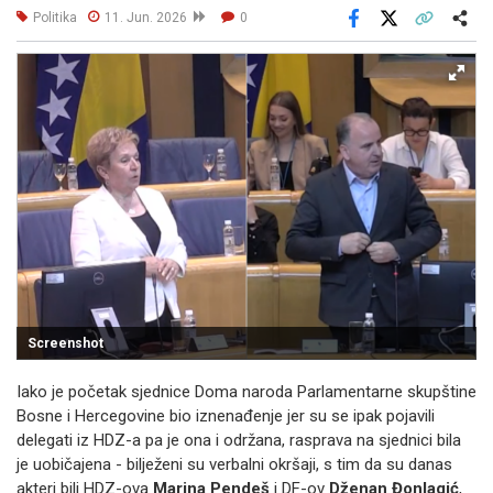
Politika
11. Jun. 2026
0
Facebook
X
Kopiraj link
Više
Screenshot
Iako je početak sjednice Doma naroda Parlamentarne skupštine
Bosne i Hercegovine bio iznenađenje jer su se ipak pojavili
delegati iz HDZ-a pa je ona i održana, rasprava na sjednici bila
je uobičajena - bilježeni su verbalni okršaji, s tim da su danas
akteri bili HDZ-ova
Marina Pendeš
i DF-ov
Dženan
Đonlagić
,