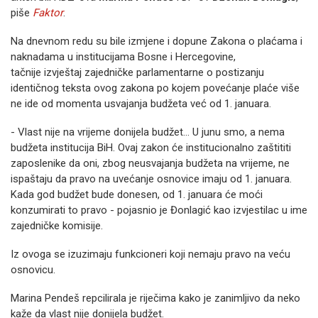
piše
Faktor
.
Na dnevnom redu su bile izmjene i dopune Zakona o plaćama i
naknadama u institucijama Bosne i Hercegovine,
tačnije izvještaj zajedničke parlamentarne o postizanju
identičnog teksta ovog zakona po kojem povećanje plaće više
ne ide od momenta usvajanja budžeta već od 1. januara.
- Vlast nije na vrijeme donijela budžet... U junu smo, a nema
budžeta institucija BiH. Ovaj zakon će institucionalno zaštititi
zaposlenike da oni, zbog neusvajanja budžeta na vrijeme, ne
ispaštaju da pravo na uvećanje osnovice imaju od 1. januara.
Kada god budžet bude donesen, od 1. januara će moći
konzumirati to pravo - pojasnio je Đonlagić kao izvjestilac u ime
zajedničke komisije.
Iz ovoga se izuzimaju funkcioneri koji nemaju pravo na veću
osnovicu.
Marina Pendeš repcilirala je riječima kako je zanimljivo da neko
kaže da vlast nije donijela budžet.