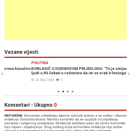
Vezane vijesti
Previous
N
POLITIKA
VI
no
ĐONLAGIĆ O DODIKOVOM PRIJEDLOGU: "To je smijurija, hoće li
PR
ljudi u RS čekati u redovima da im se vrati 6 feninga?"
Sc
24. Mar. 2026
3
Komentari - Ukupno
0
NAPOMENA
: Komentari odražavaju stavove njihovih autora, a ne nužno i stavove
redakcije Slobodna Bosna. Molimo korisnike da se suzdrže od vrijeđanja,
psovanja i vulgarnog izražavanja. Redakcija zadržava pravo da obriše komentar
bez najave i objašnjenja. Zbog velikog broja komentara redakcija nije dužna
obrisati sve komentare koji krše pravila. Kao čitalac također prihvatate