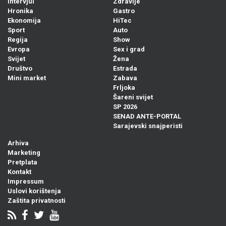
Intervjui
Zdravlje
Hronika
Gastro
Ekonomija
HiTec
Sport
Auto
Regija
Show
Evropa
Sex i grad
Svijet
Žena
Društvo
Estrada
Mini market
Zabava
Frljoka
Šareni svijet
SP 2026
SENAD ANTE-PORTAL
Sarajevski snajperisti
Arhiva
Marketing
Pretplata
Kontakt
Impressum
Uslovi korištenja
Zaštita privatnosti