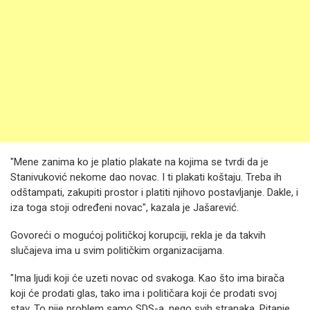
"Mene zanima ko je platio plakate na kojima se tvrdi da je
Stanivuković nekome dao novac. I ti plakati koštaju. Treba ih
odštampati, zakupiti prostor i platiti njihovo postavljanje. Dakle, i
iza toga stoji određeni novac", kazala je Jašarević.
Govoreći o mogućoj političkoj korupciji, rekla je da takvih
slučajeva ima u svim političkim organizacijama.
"Ima ljudi koji će uzeti novac od svakoga. Kao što ima birača
koji će prodati glas, tako ima i političara koji će prodati svoj
stav. To nije problem samo SDS-a, nego svih stranaka. Pitanje