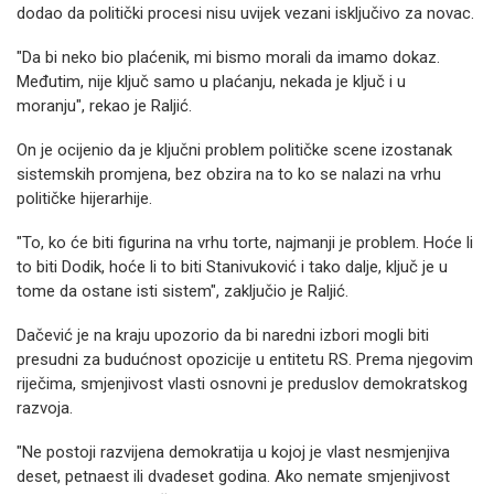
dodao da politički procesi nisu uvijek vezani isključivo za novac.
"Da bi neko bio plaćenik, mi bismo morali da imamo dokaz.
Međutim, nije ključ samo u plaćanju, nekada je ključ i u
moranju", rekao je Raljić.
On je ocijenio da je ključni problem političke scene izostanak
sistemskih promjena, bez obzira na to ko se nalazi na vrhu
političke hijerarhije.
"To, ko će biti figurina na vrhu torte, najmanji je problem. Hoće li
to biti Dodik, hoće li to biti Stanivuković i tako dalje, ključ je u
tome da ostane isti sistem", zaključio je Raljić.
Dačević je na kraju upozorio da bi naredni izbori mogli biti
presudni za budućnost opozicije u entitetu RS. Prema njegovim
riječima, smjenjivost vlasti osnovni je preduslov demokratskog
razvoja.
"Ne postoji razvijena demokratija u kojoj je vlast nesmjenjiva
deset, petnaest ili dvadeset godina. Ako nemate smjenjivost