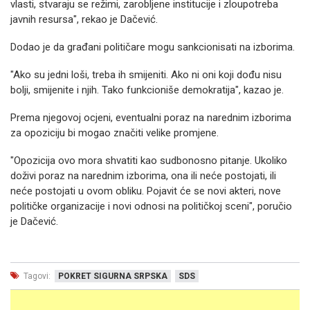
vlasti, stvaraju se režimi, zarobljene institucije i zloupotreba
javnih resursa", rekao je Dačević.
Dodao je da građani političare mogu sankcionisati na izborima.
"Ako su jedni loši, treba ih smijeniti. Ako ni oni koji dođu nisu
bolji, smijenite i njih. Tako funkcioniše demokratija", kazao je.
Prema njegovoj ocjeni, eventualni poraz na narednim izborima
za opoziciju bi mogao značiti velike promjene.
"Opozicija ovo mora shvatiti kao sudbonosno pitanje. Ukoliko
doživi poraz na narednim izborima, ona ili neće postojati, ili
neće postojati u ovom obliku. Pojavit će se novi akteri, nove
političke organizacije i novi odnosi na političkoj sceni", poručio
je Dačević.
Tagovi:
POKRET SIGURNA SRPSKA
SDS