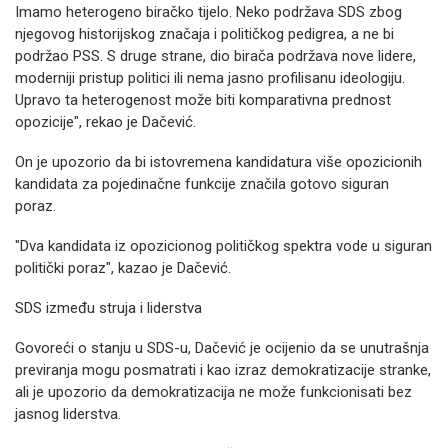
Imamo heterogeno biračko tijelo. Neko podržava SDS zbog
njegovog historijskog značaja i političkog pedigrea, a ne bi
podržao PSS. S druge strane, dio birača podržava nove lidere,
moderniji pristup politici ili nema jasno profilisanu ideologiju.
Upravo ta heterogenost može biti komparativna prednost
opozicije", rekao je Dačević.
On je upozorio da bi istovremena kandidatura više opozicionih
kandidata za pojedinačne funkcije značila gotovo siguran
poraz.
"Dva kandidata iz opozicionog političkog spektra vode u siguran
politički poraz", kazao je Dačević.
SDS između struja i liderstva
Govoreći o stanju u SDS-u, Dačević je ocijenio da se unutrašnja
previranja mogu posmatrati i kao izraz demokratizacije stranke,
ali je upozorio da demokratizacija ne može funkcionisati bez
jasnog liderstva.