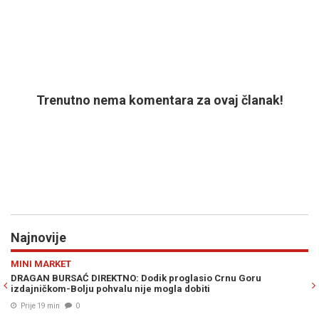
Trenutno nema komentara za ovaj članak!
Najnovije
Previous
N
MINI MARKET
H
g
DRAGAN BURSAĆ DIREKTNO: Dodik proglasio Crnu Goru
ST
izdajničkom-Bolju pohvalu nije mogla dobiti
ko
Prije 19 min
0