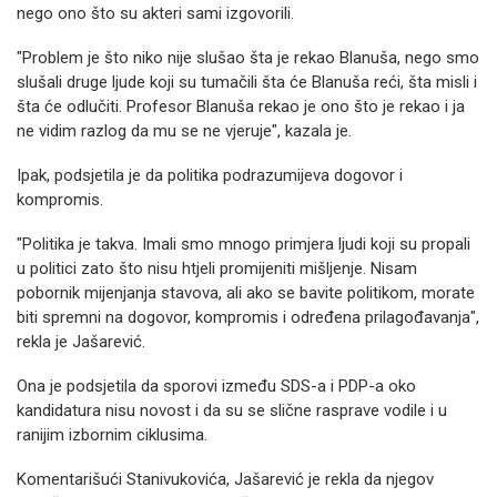
nego ono što su akteri sami izgovorili.
"Problem je što niko nije slušao šta je rekao Blanuša, nego smo
slušali druge ljude koji su tumačili šta će Blanuša reći, šta misli i
šta će odlučiti. Profesor Blanuša rekao je ono što je rekao i ja
ne vidim razlog da mu se ne vjeruje", kazala je.
Ipak, podsjetila je da politika podrazumijeva dogovor i
kompromis.
"Politika je takva. Imali smo mnogo primjera ljudi koji su propali
u politici zato što nisu htjeli promijeniti mišljenje. Nisam
pobornik mijenjanja stavova, ali ako se bavite politikom, morate
biti spremni na dogovor, kompromis i određena prilagođavanja",
rekla je Jašarević.
Ona je podsjetila da sporovi između SDS-a i PDP-a oko
kandidatura nisu novost i da su se slične rasprave vodile i u
ranijim izbornim ciklusima.
Komentarišući Stanivukovića, Jašarević je rekla da njegov