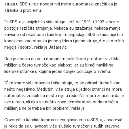
struja u SDS-u nije novost niti mora automatski značiti da je
stranka u problemu.
"U SDS-u je uvijek bilo više struja. Još od 1991. i 1992. godine
postoje različita strujanja. Nekada su izraženija, nekada manje,
zavisno od okolnosti i ljudi koji im pripadaju. SDS nikada nije bio
koncipiran kao stranka jednog lidera i jedne struje, što je možda
negdje i dobro", rekla je Jašarević.
Ona je dodala da se u domaćem političkom prostoru različita
mišljenja često tumače kao slabost, jer su birači navikli na
liderske stranke u kojima jedan čovjek odlučuje o svemu.
"Čim imate više stavova i više struja, to se odmah tumači kao
nešto negativno. Međutim, više struja u jednoj stranci ne mora
automatski značiti da nešto nije u redu. Ne mora značiti ni da je
sve u redu, ali ako se nešto zove demokratski, onda različita
mišljenja ne bi trebala biti problem", rekla je.
Govoreći o kandidaturama i nesuglasicama u SDS-u, Jašarević
je rekla da se u javnosti više slušalo tumačenje tuđih stavova