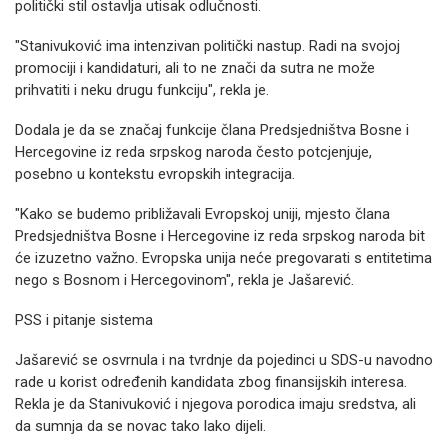
politički stil ostavlja utisak odlučnosti.
"Stanivuković ima intenzivan politički nastup. Radi na svojoj
promociji i kandidaturi, ali to ne znači da sutra ne može
prihvatiti i neku drugu funkciju", rekla je.
Dodala je da se značaj funkcije člana Predsjedništva Bosne i
Hercegovine iz reda srpskog naroda često potcjenjuje,
posebno u kontekstu evropskih integracija.
"Kako se budemo približavali Evropskoj uniji, mjesto člana
Predsjedništva Bosne i Hercegovine iz reda srpskog naroda bit
će izuzetno važno. Evropska unija neće pregovarati s entitetima
nego s Bosnom i Hercegovinom", rekla je Jašarević.
PSS i pitanje sistema
Jašarević se osvrnula i na tvrdnje da pojedinci u SDS-u navodno
rade u korist određenih kandidata zbog finansijskih interesa.
Rekla je da Stanivuković i njegova porodica imaju sredstva, ali
da sumnja da se novac tako lako dijeli.