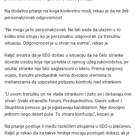
Na dodatno pitanje na koga konkretno misli, rekao je da ne želi
personalizovati odgovornost.
"Ne mogu ja to personalizovati. Ne bih sada da ulazim u to
koliko ima struja i ko je personalno odgovoran za trenutnu
situaciju. Odgovornost je u stvari na svima", rekao je.
Raljić smatra da je SDS došao u situaciju da na čelo stranke
dovede osobu koja nije potekla iz njenog užeg rukovodstva, jer
unutar stranke nije bilo saglasnosti o lideru. Prema njegovoj
ocjeni, trenutni predsjednik nema dovoljno vremena ni
mehanizama da uspostavi potpunu kontrolu nad strankom.
"U ovom trenutku on ne vlada strankom i zato se i dešavaju ove
stvari. Svaki stranački forum, Predsjedništvo, Glavni odbor i
Skupština ponovo ga proglašavaju kandidatom. Nije dovoljno
jednom nego deset puta. To stvara konfuziju", kazao je.
Na pitanje postoje li među različitim strujama u SDS-u plaćenici,
Raljić je rekao da za takve tvrdnje moraju postojati dokazi, ali je