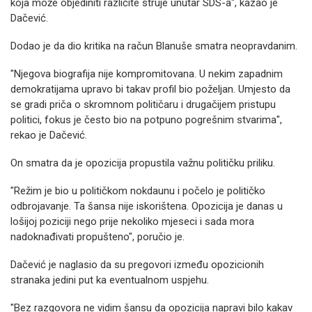
koja može objediniti različite struje unutar SDS-a", kazao je
Dačević.
Dodao je da dio kritika na račun Blanuše smatra neopravdanim.
"Njegova biografija nije kompromitovana. U nekim zapadnim
demokratijama upravo bi takav profil bio poželjan. Umjesto da
se gradi priča o skromnom političaru i drugačijem pristupu
politici, fokus je često bio na potpuno pogrešnim stvarima",
rekao je Dačević.
On smatra da je opozicija propustila važnu političku priliku.
"Režim je bio u političkom nokdaunu i počelo je političko
odbrojavanje. Ta šansa nije iskorištena. Opozicija je danas u
lošijoj poziciji nego prije nekoliko mjeseci i sada mora
nadoknađivati propušteno", poručio je.
Dačević je naglasio da su pregovori između opozicionih
stranaka jedini put ka eventualnom uspjehu.
"Bez razgovora ne vidim šansu da opozicija napravi bilo kakav