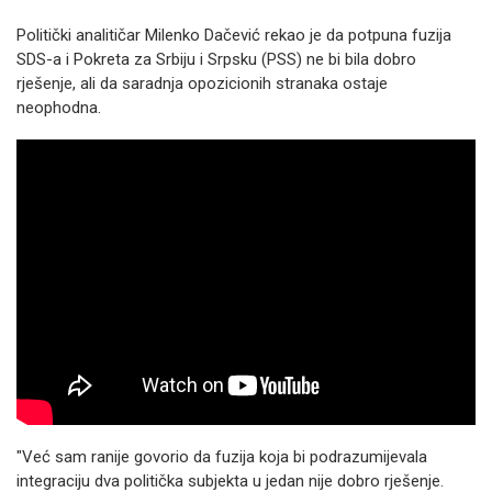
Politički analitičar Milenko Dačević rekao je da potpuna fuzija
SDS-a i Pokreta za Srbiju i Srpsku (PSS) ne bi bila dobro
rješenje, ali da saradnja opozicionih stranaka ostaje
neophodna.
"Već sam ranije govorio da fuzija koja bi podrazumijevala
integraciju dva politička subjekta u jedan nije dobro rješenje.