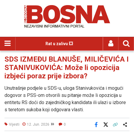
Rat u zalivu 💥
SDS IZMEĐU BLANUŠE, MILIČEVIĆA I
STANIVUKOVIĆA: Može li opozicija
izbjeći poraz prije izbora?
Unutrašnje podjele u SDS-u, uloga Stanivukovića i mogući
dogovor s PSS-om otvorili su pitanje može li opozicija u
entitetu RS doći do zajedničkog kandidata ili ulazi u izbore
s teretom sukoba koji odgovara vlasti.
Vijesti
12. Jun. 2026
0
Facebook
X
Kopiraj link
Više