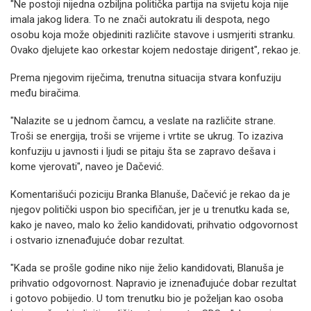
"Ne postoji nijedna ozbiljna politička partija na svijetu koja nije
imala jakog lidera. To ne znači autokratu ili despota, nego
osobu koja može objediniti različite stavove i usmjeriti stranku.
Ovako djelujete kao orkestar kojem nedostaje dirigent", rekao je.
Prema njegovim riječima, trenutna situacija stvara konfuziju
među biračima.
"Nalazite se u jednom čamcu, a veslate na različite strane.
Troši se energija, troši se vrijeme i vrtite se ukrug. To izaziva
konfuziju u javnosti i ljudi se pitaju šta se zapravo dešava i
kome vjerovati", naveo je Dačević.
Komentarišući poziciju Branka Blanuše, Dačević je rekao da je
njegov politički uspon bio specifičan, jer je u trenutku kada se,
kako je naveo, malo ko želio kandidovati, prihvatio odgovornost
i ostvario iznenađujuće dobar rezultat.
"Kada se prošle godine niko nije želio kandidovati, Blanuša je
prihvatio odgovornost. Napravio je iznenađujuće dobar rezultat
i gotovo pobijedio. U tom trenutku bio je poželjan kao osoba