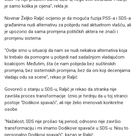
je samo kolika je cijena", rekla je.
Novinar Željko Raljić ocijenio je da moguća fuzija PSS-a i SDS-a
građanima nudi alternativu za pobjedu nad aktuelnom vlašću, ali
je upozorio da sama promjena političkih aktera ne znači i
promjenu sistema.
"Ovdje smo u situaciji da nam se nudi nekakva alternativa koja
bi trebalo da pomogne u pobjedi nad sadašnjom vladajućom
koalicijom. Međutim, šta će nam pobjeda bez suštinskih
promjena, bez sistemskih promjena, bez da oni koji decenijama
vladaju odu sa scene", rekao je Raljić.
Govoreći o stanju u SDS-u, Raljić je rekao da stranka nije
završila proces transformacije. Iznio je tvrdnju da u toj stranci
postoje "Dodikovi spavači", ali nije želio imenovati konkretne
osobe.
"Nažalost, SDS nije prošao taj period, odnosno nije završio
transformaciju i mi imamo Dodikove spavače u SDS-u. Nisu to
personalno Dodikovi spavači", kazao je Raljić.