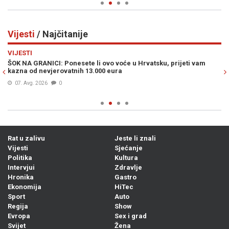
Vijesti
/ Najčitanije
Previous
N
VIJESTI
VI
ŠOK NA GRANICI: Ponesete li ovo voće u Hrvatsku, prijeti vam
MU
kazna od nevjerovatnih 13.000 eura
po
07. Avg. 2026
0
Rat u zalivu
Jeste li znali
Vijesti
Sjećanje
Politika
Kultura
Intervjui
Zdravlje
Hronika
Gastro
Ekonomija
HiTec
Sport
Auto
Regija
Show
Evropa
Sex i grad
Svijet
Žena