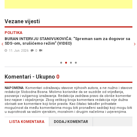
Vezane vijesti
Previous
N
POLITIKA
PO
nu
BURAN INTERVJU STANIVUKOVIĆA: "Spreman sam za dogovor sa
NE
SDS-om, srušićemo režim" (VIDEO)
Bo
St
11. Jun. 2026
0
Komentari - Ukupno
0
NAPOMENA
: Komentari odražavaju stavove njihovih autora, a ne nužno i stavove
redakcije Slobodna Bosna. Molimo korisnike da se suzdrže od vrijeđanja,
psovanja i vulgarnog izražavanja. Redakcija zadržava pravo da obriše komentar
bez najave i objašnjenja. Zbog velikog broja komentara redakcija nije dužna
obrisati sve komentare koji krše pravila. Kao čitalac također prihvatate
mogućnost da među komentarima mogu biti pronađeni sadržaji koji mogu biti
u suprotnosti sa vašim vjerskim, moralnim i drugim načelima i uvjerenjima.
LISTA KOMENTARA
DODAJ KOMENTAR