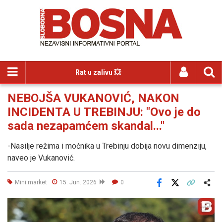
Rat u zalivu 💥
NEBOJŠA VUKANOVIĆ, NAKON
INCIDENTA U TREBINJU: "Ovo je do
sada nezapamćem skandal..."
-Nasilje režima i moćnika u Trebinju dobija novu dimenziju,
naveo je Vukanović.
Mini market
15. Jun. 2026
0
Facebook
X
Kopiraj link
Više