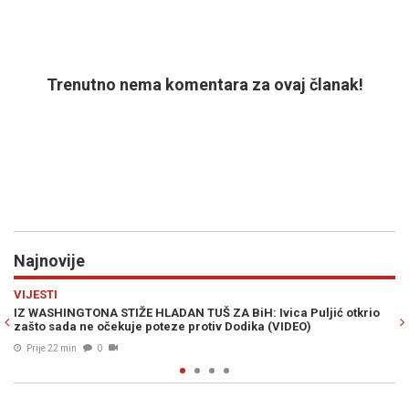
Trenutno nema komentara za ovaj članak!
Najnovije
Previous
N
REGIJA
a Puljić otkrio
UPALIO SE ALARM: Supruga Sergeja Trifunovića uhv
DEO)
sakoa u Zari
Prije 46 min
0