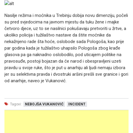
Nasilje režima i moćnika u Trebinju dobija novu dimenziju, počeli
su pred svjedocima na javnom mjestu da tuku žene i majke
četvoro djece, uz to se nasilnici pokušavaju pretvoriti u žrtve, a
ukoliko policija i tužilaštvo nastave da štite moćnike da
nekažnjeno rade šta hoće, oslobode sada Pologoša, kao prije
par godina kada je tužilaštvo uhapsilo Pologoša zbog krađe
glasova pa ga naknadno oslobodilo, pod uticajem politike na
pravosuđe, postoji bojazan da će narod i obespravljeni uzeti
pravdu u svoje ruke, što je put u anarhiju ali ljudi nemaju izbora
jer su selektivna pravda i dvostruki aršini prešli sve granice i gori
od anarhije, naveo je Vukanović.
Tagovi:
NEBOJŠA VUKANOVIĆ
INCIDENT