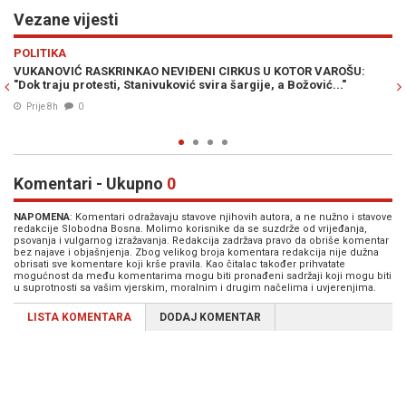
Vezane vijesti
Previous
N
MINI MARKET
AROŠU:
"ISKONSKI GA MRZI, ALI MU SE DODVORAVA": Vukanović otkr
.."
pozadinu odnosa Dodika i Vučića
02. Avg. 2026
0
Komentari - Ukupno
0
NAPOMENA
: Komentari odražavaju stavove njihovih autora, a ne nužno i stavove
redakcije Slobodna Bosna. Molimo korisnike da se suzdrže od vrijeđanja,
psovanja i vulgarnog izražavanja. Redakcija zadržava pravo da obriše komentar
bez najave i objašnjenja. Zbog velikog broja komentara redakcija nije dužna
obrisati sve komentare koji krše pravila. Kao čitalac također prihvatate
mogućnost da među komentarima mogu biti pronađeni sadržaji koji mogu biti
u suprotnosti sa vašim vjerskim, moralnim i drugim načelima i uvjerenjima.
LISTA KOMENTARA
DODAJ KOMENTAR