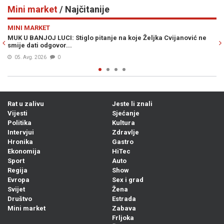
Mini market
/ Najčitanije
Previous
N
MINI MARKET
ka Cvijanović ne
ŠOK VIJEST KOJA JE UZDRMALA SRBIJU: Vučićev dje
zvao se Ante
05. Avg. 2026
1
Rat u zalivu
Jeste li znali
Vijesti
Sjećanje
Politika
Kultura
Intervjui
Zdravlje
Hronika
Gastro
Ekonomija
HiTec
Sport
Auto
Regija
Show
Evropa
Sex i grad
Svijet
Žena
Društvo
Estrada
Mini market
Zabava
Frljoka