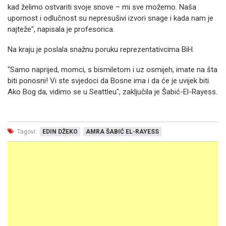
kad želimo ostvariti svoje snove – mi sve možemo. Naša
upornost i odlučnost su nepresušivi izvori snage i kada nam je
najteže", napisala je profesorica.
Na kraju je poslala snažnu poruku reprezentativcima BiH.
"Samo naprijed, momci, s bismiletom i uz osmijeh, imate na šta
biti ponosni! Vi ste svjedoci da Bosne ima i da će je uvijek biti.
Ako Bog da, vidimo se u Seattleu", zaključila je Šabić-El-Rayess.
Tagovi:
EDIN DŽEKO
AMRA ŠABIĆ EL-RAYESS