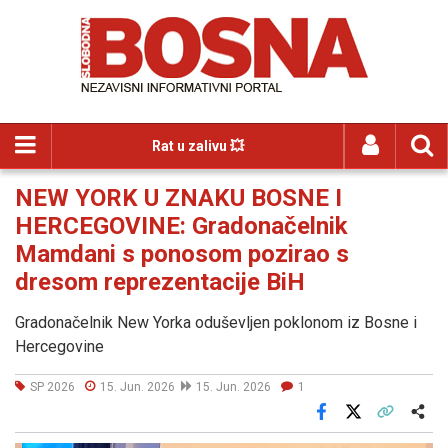
Rat u zalivu 💥
NEW YORK U ZNAKU BOSNE I
HERCEGOVINE: Gradonačelnik
Mamdani s ponosom pozirao s
dresom reprezentacije BiH
Gradonačelnik New Yorka oduševljen poklonom iz Bosne i
Hercegovine
SP 2026
15. Jun. 2026
15. Jun. 2026
1
Facebook
X
Kopiraj link
Više