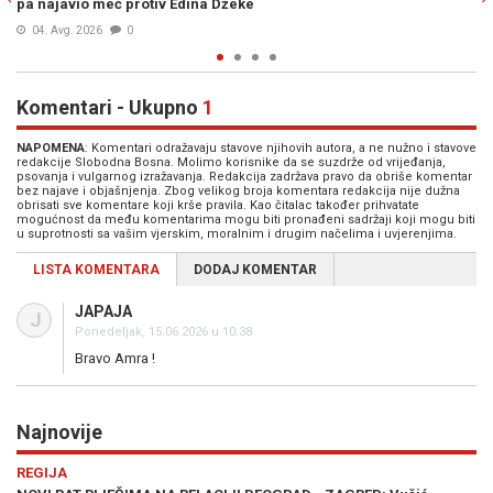
porodičnog doma
04. Avg. 2026
0
Komentari - Ukupno
1
NAPOMENA
: Komentari odražavaju stavove njihovih autora, a ne nužno i stavove
redakcije Slobodna Bosna. Molimo korisnike da se suzdrže od vrijeđanja,
psovanja i vulgarnog izražavanja. Redakcija zadržava pravo da obriše komentar
bez najave i objašnjenja. Zbog velikog broja komentara redakcija nije dužna
obrisati sve komentare koji krše pravila. Kao čitalac također prihvatate
mogućnost da među komentarima mogu biti pronađeni sadržaji koji mogu biti
u suprotnosti sa vašim vjerskim, moralnim i drugim načelima i uvjerenjima.
LISTA KOMENTARA
DODAJ KOMENTAR
JAPAJA
J
Ponedeljak, 15.06.2026 u 10:38
Bravo Amra !
Najnovije
Previous
N
POLITIKA