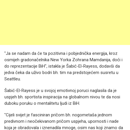
"Ja se nadam da će ta pozitivna i pobjednička energija, kroz
osmijeh gradonačelnika New Yorka Zohrana Mamdanija, doći i
do reprezentacije BiH", istakla je Šabić-El-Rayess, dodavši da
jedva čeka da uživo bodri bh. tim na predstojećem susretu u
Seattleu.
Šabić-El-Rayess je u svojoj emotivnoj poruci naglasila da je
uspjeh bh. sportista inspiracija na globalnom nivou te da nosi
duboku poruku o mentalitetu ljudi iz BiH.
"Cijeli svijet je fasciniran pričom bh. nogometaša jednom
predivnom i neočekivanom pričom uspjeha, upornosti i nade
koja je obradovala i iznenadila mnoge, osim nas koji znamo da