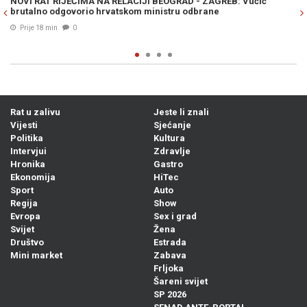
SAVEZ KOJI SPREMA IZNENAĐENJE NA IZBORIMA: Ovo su izborn
liste koalicije okupljene oko NES-a
Prije 28 min
0
Rat u zalivu
Jeste li znali
Vijesti
Sjećanje
Politika
Kultura
Intervjui
Zdravlje
Hronika
Gastro
Ekonomija
HiTec
Sport
Auto
Regija
Show
Evropa
Sex i grad
Svijet
Žena
Društvo
Estrada
Mini market
Zabava
Frljoka
Šareni svijet
SP 2026