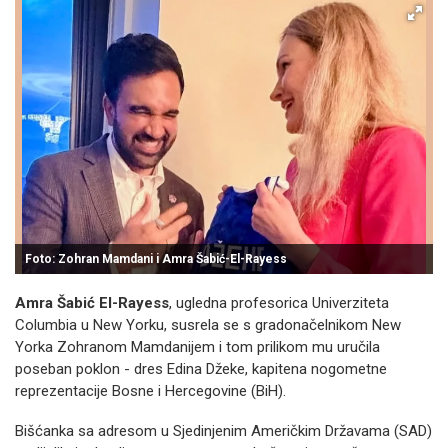
Foto: Zohran Mamdani i Amra Šabić-El-Rayess
Amra Šabić El-Rayess
, ugledna profesorica Univerziteta
Columbia u New Yorku, susrela se s gradonačelnikom New
Yorka Zohranom Mamdanijem i tom prilikom mu uručila
poseban poklon - dres Edina Džeke, kapitena nogometne
reprezentacije Bosne i Hercegovine (BiH).
Bišćanka sa adresom u Sjedinjenim Američkim Državama (SAD)