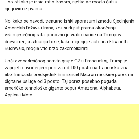
- no otkako je izbio rat s Iranom, rijetko se mogla čuti u
njegovim izjavama.
No, kako se navodi, trenutno krhki sporazum između Sjedinjenih
Američkih Država i Irana, koji nudi put prema okončanju
višemjesečnog rata, ponovno je vratio carine na Trumpov
dnevni red, a situacija bi se, kako ocjenjuje autorica Elisabeth
Buchwald, mogla vrlo brzo zakomplicirati.
Uoči ovosedmičnog samita grupe G7 u Francuskoj, Trump je
zaprijetio uvođenjem poreza od 100 posto na francuska vina
ako francuski predsjednik Emmanuel Macron ne ukine porez na
digitalne usluge od 3 posto. Taj porez posebno pogađa
američke tehnološke gigante poput Amazona, Alphabeta,
Applea i Mete.