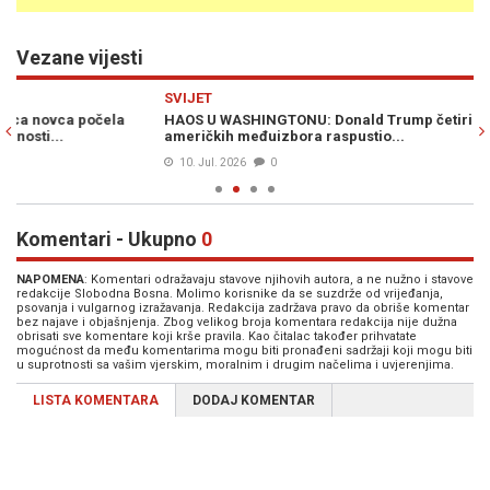
Vezane vijesti
Previous
N
SVIJET
SV
HAOS U WASHINGTONU: Donald Trump četiri mjeseca prije
TR
američkih međuizbora raspustio...
ir
10. Jul. 2026
0
Komentari - Ukupno
0
NAPOMENA
: Komentari odražavaju stavove njihovih autora, a ne nužno i stavove
redakcije Slobodna Bosna. Molimo korisnike da se suzdrže od vrijeđanja,
psovanja i vulgarnog izražavanja. Redakcija zadržava pravo da obriše komentar
bez najave i objašnjenja. Zbog velikog broja komentara redakcija nije dužna
obrisati sve komentare koji krše pravila. Kao čitalac također prihvatate
mogućnost da među komentarima mogu biti pronađeni sadržaji koji mogu biti
u suprotnosti sa vašim vjerskim, moralnim i drugim načelima i uvjerenjima.
LISTA KOMENTARA
DODAJ KOMENTAR