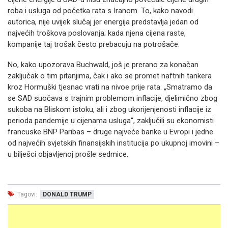
roba i usluga od početka rata s Iranom. To, kako navodi
autorica, nije uvijek slučaj jer energija predstavlja jedan od
najvećih troškova poslovanja; kada njena cijena raste,
kompanije taj trošak često prebacuju na potrošače.
No, kako upozorava Buchwald, još je prerano za konačan
zaključak o tim pitanjima, čak i ako se promet naftnih tankera
kroz Hormuški tjesnac vrati na nivoe prije rata. „Smatramo da
se SAD suočava s trajnim problemom inflacije, djelimično zbog
sukoba na Bliskom istoku, ali i zbog ukorijenjenosti inflacije iz
perioda pandemije u cijenama usluga“, zaključili su ekonomisti
francuske BNP Paribas – druge najveće banke u Evropi i jedne
od najvećih svjetskih finansijskih institucija po ukupnoj imovini –
u bilješci objavljenoj prošle sedmice.
Tagovi:
DONALD TRUMP