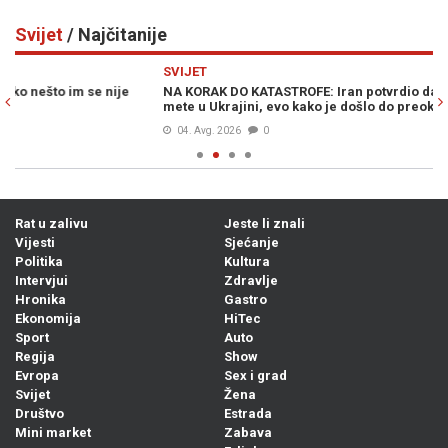
Svijet
/ Najčitanije
Previous
N
SVIJET
SV
NA KORAK DO KATASTROFE: Iran potvrdio da je imao spremne
IZ
mete u Ukrajini, evo kako je došlo do preokreta u zadnji čas
Ma
04. Avg. 2026
0
Rat u zalivu
Jeste li znali
Vijesti
Sjećanje
Politika
Kultura
Intervjui
Zdravlje
Hronika
Gastro
Ekonomija
HiTec
Sport
Auto
Regija
Show
Evropa
Sex i grad
Svijet
Žena
Društvo
Estrada
Mini market
Zabava