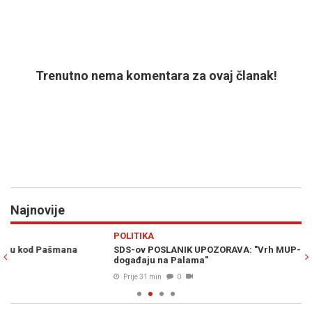
Trenutno nema komentara za ovaj članak!
Najnovije
Previous
N
POLITIKA
M
SDS-ov POSLANIK UPOZORAVA: "Vrh MUP-a RS-a lagao o
UL
događaju na Palama"
po
Prije 31 min
0