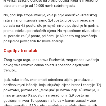
je velika razlika u odnosu na prošlu godinu, kada je mjesečno
otvarano manje od 10.000 novih radnih mjesta.
No, godišnja stopa inflacije, koja je prije američko-izraelskog
rata s Iranom iznosila samo 2,4 posto, prošlog mjeseca je
porasla na 4,2 posto, što je najviši nivo u posljednje tri godine,
prema Indeksu potrošačkih cijena. Na mjesečnom nivou cijene
su porasle za 0,5 posto, pri čemu je 60 posto tog povećanja
posljedica povećanih troškova energije.
Osjetljiv trenutak
Zbog svega toga, upozorava Buchwald, mogućnost uvođenja
novog vala uvoznih carina dolazi u posebno osjetljivom
trenutku.
Ipak, kako ističe, ekonomisti određenu utjehu pronalaze u
bazičnoj mjeri inflacije, koja isključuje cijene hrane i energije. Taj
pokazatelj, poznat kao „temeljna“ (ili bazna, nap. a.) inflacija, u
maju je iznosio 0,2 posto na mjesečnom i 2,9 posto na
godišnjem nivou. To upućuje na to da – barem zasad – više
cijene energije u SAD-u nisu značajno povećale cijene drugih