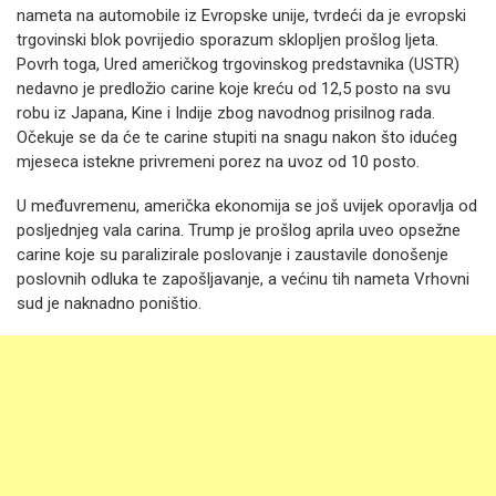
nameta na automobile iz Evropske unije, tvrdeći da je evropski
trgovinski blok povrijedio sporazum sklopljen prošlog ljeta.
Povrh toga, Ured američkog trgovinskog predstavnika (USTR)
nedavno je predložio carine koje kreću od 12,5 posto na svu
robu iz Japana, Kine i Indije zbog navodnog prisilnog rada.
Očekuje se da će te carine stupiti na snagu nakon što idućeg
mjeseca istekne privremeni porez na uvoz od 10 posto.
U međuvremenu, američka ekonomija se još uvijek oporavlja od
posljednjeg vala carina. Trump je prošlog aprila uveo opsežne
carine koje su paralizirale poslovanje i zaustavile donošenje
poslovnih odluka te zapošljavanje, a većinu tih nameta Vrhovni
sud je naknadno poništio.