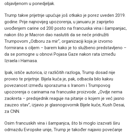
objavljenom u ponedjeljak.
Trump takve prijetnje upućuje još otkako je porez uveden 2019.
godine. Prije najnovijeg upozorenja, u januaru je zaprijetio
uvođenjem carine od 200 posto na francuska vina i šampanjac,
nakon što je Macron dao naslutiti da se neće pridružiti
Trumpovom „Odboru za mir“, organizaciji koja je izvorno
formirana s ciljem – barem kako je to službeno predstavljeno –
da se pomogne u obnovi Pojasa Gaze nakon rata između
Izraela i Hamasa.
Ipak, ističe autorica, iz različitih razloga, Trump dosad nije
proveo te prijetnje. Bijela kuća je, pak, odbacila bilo kakvu
povezanost između sporazuma s Iranom i Trumpovog
upozorenja o carinama na francuske proizvode. „Ovdje nema
zaokreta – predsjednik reaguje na pitanje o kojem je već jasno
zauzeo stav“, izjavio je glasnogovornik Bijele kuće, Kush Desai,
za CNN.
Osim francuskih vina i šampanjca, što bi moglo izazvati širu
odmazdu Evropske unije, Trump je također najavio povećanje