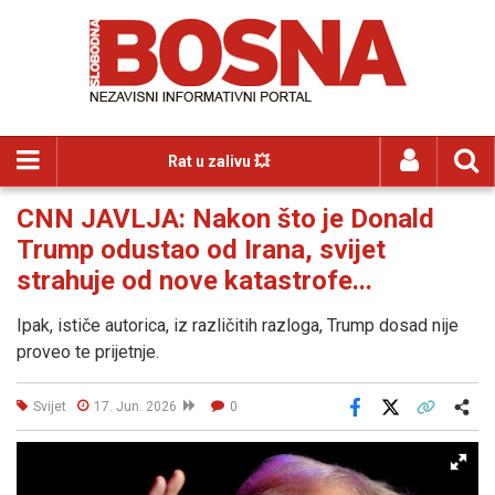
Rat u zalivu 💥
CNN JAVLJA: Nakon što je Donald
Trump odustao od Irana, svijet
strahuje od nove katastrofe...
Ipak, ističe autorica, iz različitih razloga, Trump dosad nije
proveo te prijetnje.
Svijet
17. Jun. 2026
0
Facebook
X
Kopiraj link
Više