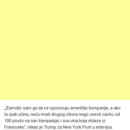
„Zamolio sam ga da ne oporezuju američke kompanije, a ako
to ipak učine, neću imati drugog izbora nego uvesti carinu od
100 posto na sav šampanjac i sva vina koja dolaze iz
Francuske“, rekao je Trump za New York Post u intervjuu