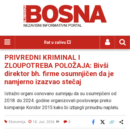
Rat u zalivu 💥
PRIVREDNI KRIMINAL I
ZLOUPOTREBA POLOŽAJA: Bivši
direktor bh. firme osumnjičen da je
namjerno izazvao stečaj
Istražni organi osnovano sumnjaju da su osumnjičeni od
2018. do 2024. godine organizovali poslovanje preko
kompanije Koridor 2015 kako bi izbjegli prinudnu naplatu.
Ekonomija
18. Jun. 2026
0
Facebook
X
Kopiraj link
Više