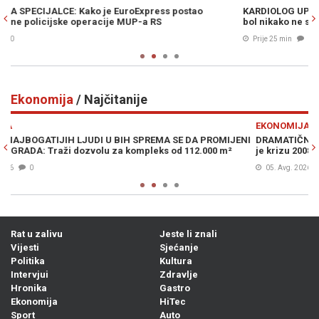
KARDIOLOG UPOZORIO NA OPASNOST TOPLOTNIH TALASA: Ovaj
bol nikako ne smijete ignorisati
Prije 25 min
0
Ekonomija
/ Najčitanije
Previous
N
EKONOMIJA
ENI
DRAMATIČNO UPOZORENJE POZNATOG INVESTITORA: Predvidio
je krizu 2008., a sad kaže da je moguć krah poput onog iz 1987.
05. Avg. 2026
0
Rat u zalivu
Jeste li znali
Vijesti
Sjećanje
Politika
Kultura
Intervjui
Zdravlje
Hronika
Gastro
Ekonomija
HiTec
Sport
Auto