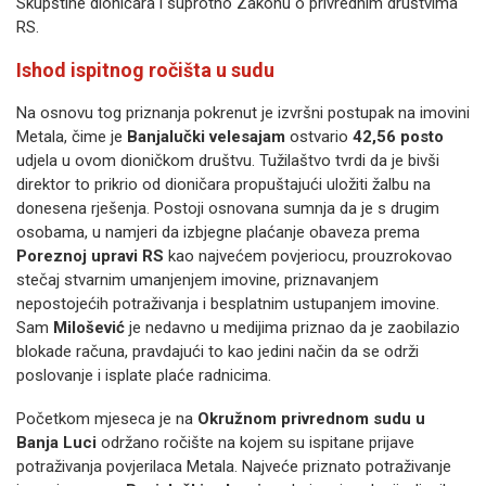
Skupštine dioničara i suprotno Zakonu o privrednim društvima
RS.
Ishod ispitnog ročišta u sudu
Na osnovu tog priznanja pokrenut je izvršni postupak na imovini
Metala, čime je
Banjalučki velesajam
ostvario
42,56 posto
udjela u ovom dioničkom društvu. Tužilaštvo tvrdi da je bivši
direktor to prikrio od dioničara propuštajući uložiti žalbu na
donesena rješenja. Postoji osnovana sumnja da je s drugim
osobama, u namjeri da izbjegne plaćanje obaveza prema
Poreznoj upravi RS
kao najvećem povjeriocu, prouzrokovao
stečaj stvarnim umanjenjem imovine, priznavanjem
nepostojećih potraživanja i besplatnim ustupanjem imovine.
Sam
Milošević
je nedavno u medijima priznao da je zaobilazio
blokade računa, pravdajući to kao jedini način da se održi
poslovanje i isplate plaće radnicima.
Početkom mjeseca je na
Okružnom privrednom sudu u
Banja Luci
održano ročište na kojem su ispitane prijave
potraživanja povjerilaca Metala. Najveće priznato potraživanje