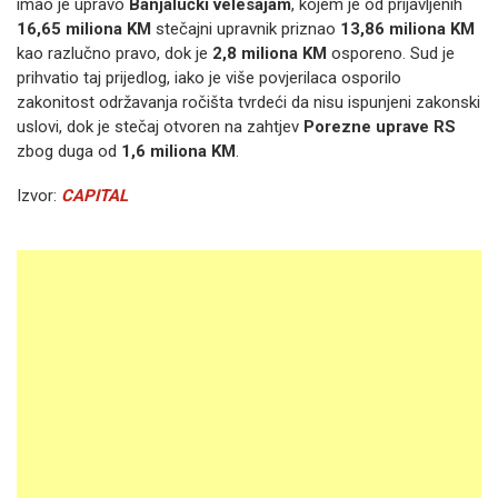
imao je upravo
Banjalučki velesajam
, kojem je od prijavljenih
16,65 miliona KM
stečajni upravnik priznao
13,86 miliona KM
kao razlučno pravo, dok je
2,8 miliona KM
osporeno. Sud je
prihvatio taj prijedlog, iako je više povjerilaca osporilo
zakonitost održavanja ročišta tvrdeći da nisu ispunjeni zakonski
uslovi, dok je stečaj otvoren na zahtjev
Porezne uprave RS
zbog duga od
1,6 miliona KM
.
Izvor:
CAPITAL