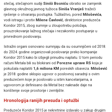
stečaj, stečajnom sudiji
Siniši Bosniću
obratio se zamjenik
glavnog okružnog javnog tužioca
Siniša Vranješ
tražeći
rješenje o otvaranju postupka. Tužilaštvo, pored
Miloševića
,
vodi istragu i protiv
Milene Čavlović
, direktorice preduzeća
Koridor 2015, zbog sumnje u zloupotrebu položaja,
prouzrokovanje lažnog stečaja i nezakonito postupanje u
privrednom poslovanju.
Istražni organi osnovano sumnjaju da su osumnjičeni od 2018.
do 2024. godine organizovali poslovanje preko kompanije
Koridor 2015 kako bi izbjegli prinudnu naplatu. U tom periodu
računi Metala bili su blokirani od
Porezne uprave RS
koja je
pokušala naplatiti
1,6 miliona KM
poreskih obaveza.
Milošević
je 2018. godine sklopio ugovor o poslovnoj saradnji s ovim
preduzećem koje je poslovalo u istim kancelarijama, a
ugovorom je definisano da Metal bez naknade daje na
korištenje svoje prostorije i zemljište.
Hronologija ranijih presuda i optužbi
Preduzeće Koridor 2015 je nekretnine izdavalo u zakup drugim