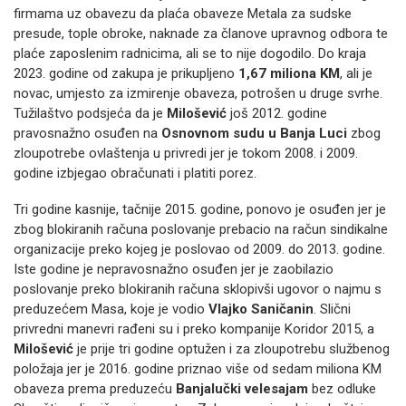
firmama uz obavezu da plaća obaveze Metala za sudske
presude, tople obroke, naknade za članove upravnog odbora te
plaće zaposlenim radnicima, ali se to nije dogodilo. Do kraja
2023. godine od zakupa je prikupljeno
1,67 miliona KM
, ali je
novac, umjesto za izmirenje obaveza, potrošen u druge svrhe.
Tužilaštvo podsjeća da je
Milošević
još 2012. godine
pravosnažno osuđen na
Osnovnom sudu u Banja Luci
zbog
zloupotrebe ovlaštenja u privredi jer je tokom 2008. i 2009.
godine izbjegao obračunati i platiti porez.
Tri godine kasnije, tačnije 2015. godine, ponovo je osuđen jer je
zbog blokiranih računa poslovanje prebacio na račun sindikalne
organizacije preko kojeg je poslovao od 2009. do 2013. godine.
Iste godine je nepravosnažno osuđen jer je zaobilazio
poslovanje preko blokiranih računa sklopivši ugovor o najmu s
preduzećem Masa, koje je vodio
Vlajko Saničanin
. Slični
privredni manevri rađeni su i preko kompanije Koridor 2015, a
Milošević
je prije tri godine optužen i za zloupotrebu službenog
položaja jer je 2016. godine priznao više od sedam miliona KM
obaveza prema preduzeću
Banjalučki velesajam
bez odluke