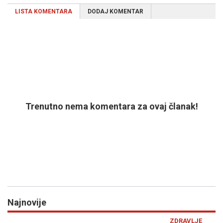
LISTA KOMENTARA
DODAJ KOMENTAR
Trenutno nema komentara za ovaj članak!
Najnovije
Previous
N
ZDRAVLJE