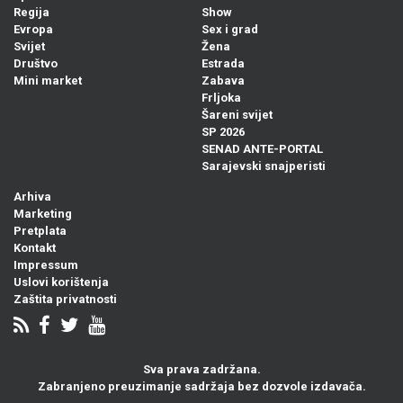
Regija
Show
Evropa
Sex i grad
Svijet
Žena
Društvo
Estrada
Mini market
Zabava
Frljoka
Šareni svijet
SP 2026
SENAD ANTE-PORTAL
Sarajevski snajperisti
Arhiva
Marketing
Pretplata
Kontakt
Impressum
Uslovi korištenja
Zaštita privatnosti
Sva prava zadržana.
Zabranjeno preuzimanje sadržaja bez dozvole izdavača.