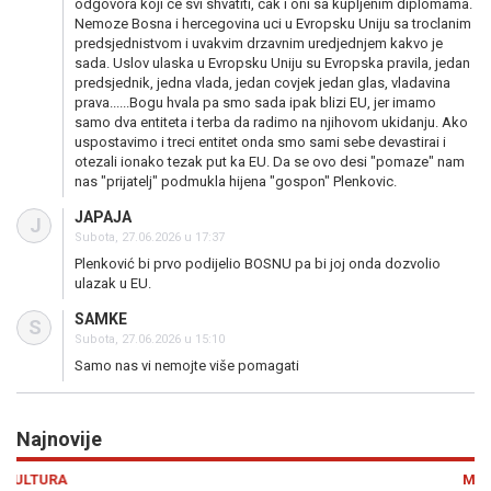
odgovora koji ce svi shvatiti, cak i oni sa kupljenim diplomama.
Nemoze Bosna i hercegovina uci u Evropsku Uniju sa troclanim
predsjednistvom i uvakvim drzavnim uredjednjem kakvo je
sada. Uslov ulaska u Evropsku Uniju su Evropska pravila, jedan
predsjednik, jedna vlada, jedan covjek jedan glas, vladavina
prava......Bogu hvala pa smo sada ipak blizi EU, jer imamo
samo dva entiteta i terba da radimo na njihovom ukidanju. Ako
uspostavimo i treci entitet onda smo sami sebe devastirai i
otezali ionako tezak put ka EU. Da se ovo desi "pomaze" nam
nas "prijatelj" podmukla hijena "gospon" Plenkovic.
JAPAJA
J
Subota, 27.06.2026 u 17:37
Plenković bi prvo podijelio BOSNU pa bi joj onda dozvolio
ulazak u EU.
SAMKE
S
Subota, 27.06.2026 u 15:10
Samo nas vi nemojte više pomagati
Najnovije
Previous
N
MINI MARKET