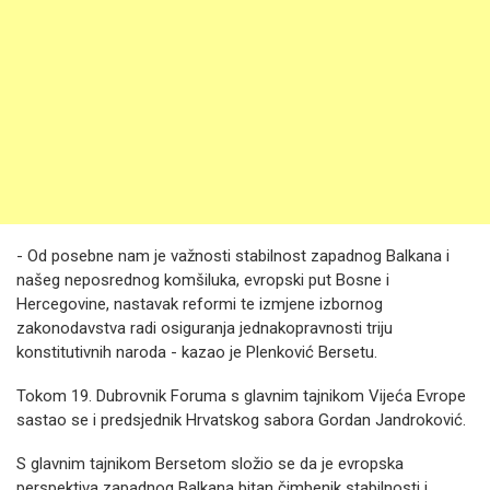
- Od posebne nam je važnosti stabilnost zapadnog Balkana i
našeg neposrednog komšiluka, evropski put Bosne i
Hercegovine, nastavak reformi te izmjene izbornog
zakonodavstva radi osiguranja jednakopravnosti triju
konstitutivnih naroda - kazao je Plenković Bersetu.
Tokom 19. Dubrovnik Foruma s glavnim tajnikom Vijeća Evrope
sastao se i predsjednik Hrvatskog sabora Gordan Jandroković.
S glavnim tajnikom Bersetom složio se da je evropska
perspektiva zapadnog Balkana bitan čimbenik stabilnosti i