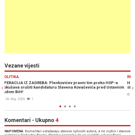
Vezane vijesti
Previous
N
REGIJA
SP-a
HRVATSKI MEDIJ PIŠE: "Vučić i Plenković su ista ekipa koja slu
stavnim
strancima, vara svoje glasače i rasprodaje državu"
05. Avg. 2026
0
Komentari - Ukupno
4
NAPOMENA
: Komentari odražavaju stavove njihovih autora, a ne nužno i stavove