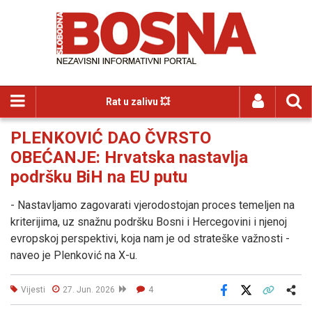
Rat u zalivu 💥
PLENKOVIĆ DAO ČVRSTO
OBEĆANJE: Hrvatska nastavlja
podršku BiH na EU putu
- Nastavljamo zagovarati vjerodostojan proces temeljen na
kriterijima, uz snažnu podršku Bosni i Hercegovini i njenoj
evropskoj perspektivi, koja nam je od strateške važnosti -
naveo je Plenković na X-u.
Vijesti
27. Jun. 2026
4
Facebook
X
Kopiraj link
Više