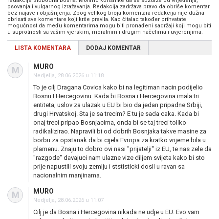
redakcije Slobodna Bosna. Molimo korisnike da se suzdrže od vrijeđanja,
psovanja i vulgarnog izražavanja. Redakcija zadržava pravo da obriše komentar
bez najave i objašnjenja. Zbog velikog broja komentara redakcija nije dužna
obrisati sve komentare koji krše pravila. Kao čitalac također prihvatate
mogućnost da među komentarima mogu biti pronađeni sadržaji koji mogu biti
u suprotnosti sa vašim vjerskim, moralnim i drugim načelima i uvjerenjima.
LISTA KOMENTARA
DODAJ KOMENTAR
MURO
M
Nedjelja, 28.06.2026 u 11:18
To je cilj Dragana Covica kako bi na legitiman nacin podijelio
Bosnu I Hercegovinu. Kada bi Bosna i Hercegovina imala tri
entiteta, uslov za ulazak u EU bi bio da jedan pripadne Srbiji,
drugi Hrvatskoj. Sta je sa trecim? E tu je sada caka. Kada bi
onaj treci pripao Bosnjacima, onda bi se taj treci toliko
radikalizirao. Napravili bi od dobrih Bosnjaka takve masine za
borbu za opstanak da bi cijela Evropa za kratko vrijeme bila u
plamenu. Znaju to dobro ovi nasi "prijatelji" iz EU, te nas zele da
"razgode" davajuci nam ulazne vize diljem svijeta kako bi sto
prije napustili svoju zemlju i ststisticki dosli u ravan sa
nacionalnim manjinama.
MURO
M
Nedjelja, 28.06.2026 u 11:07
Cilj je da Bosna i Hercegovina nikada ne udje u EU. Evo vam