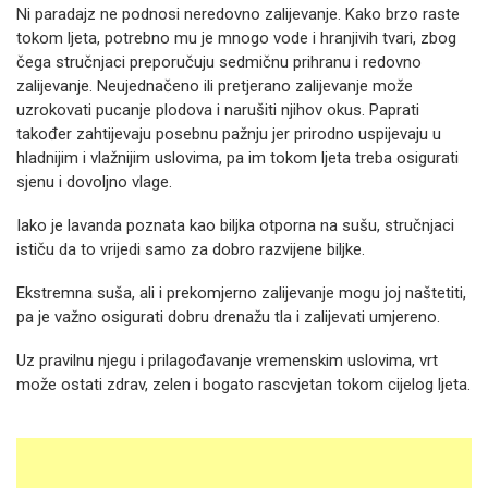
Ni paradajz ne podnosi neredovno zalijevanje. Kako brzo raste
tokom ljeta, potrebno mu je mnogo vode i hranjivih tvari, zbog
čega stručnjaci preporučuju sedmičnu prihranu i redovno
zalijevanje. Neujednačeno ili pretjerano zalijevanje može
uzrokovati pucanje plodova i narušiti njihov okus. Paprati
također zahtijevaju posebnu pažnju jer prirodno uspijevaju u
hladnijim i vlažnijim uslovima, pa im tokom ljeta treba osigurati
sjenu i dovoljno vlage.
Iako je lavanda poznata kao biljka otporna na sušu, stručnjaci
ističu da to vrijedi samo za dobro razvijene biljke.
Ekstremna suša, ali i prekomjerno zalijevanje mogu joj naštetiti,
pa je važno osigurati dobru drenažu tla i zalijevati umjereno.
Uz pravilnu njegu i prilagođavanje vremenskim uslovima, vrt
može ostati zdrav, zelen i bogato rascvjetan tokom cijelog ljeta.