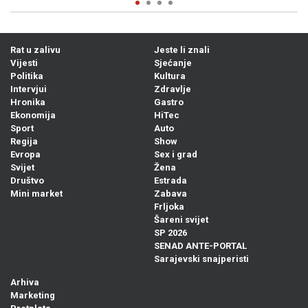
Rat u zalivu
Jeste li znali
Vijesti
Sjećanje
Politika
Kultura
Intervjui
Zdravlje
Hronika
Gastro
Ekonomija
HiTec
Sport
Auto
Regija
Show
Evropa
Sex i grad
Svijet
Žena
Društvo
Estrada
Mini market
Zabava
Frljoka
Šareni svijet
SP 2026
SENAD ANTE-PORTAL
Sarajevski snajperisti
Arhiva
Marketing