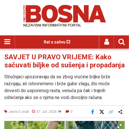
Rat u zalivu 💥
SAVJET U PRAVO VRIJEME: Kako
sačuvati biljke od sušenja i propadanja
Stručnjaci upozoravaju da se zbog vrućine biljke brže
razvijaju, ali istovremeno i brže gube vlagu, što može
dovesti do usporenog rasta, venuća pa čak i trajnih
oštećenja ako se o njima ne vodi dovoljno računa.
Jeste li znali
07. Jul. 2026
0
Facebook
X
Kopiraj link
Više