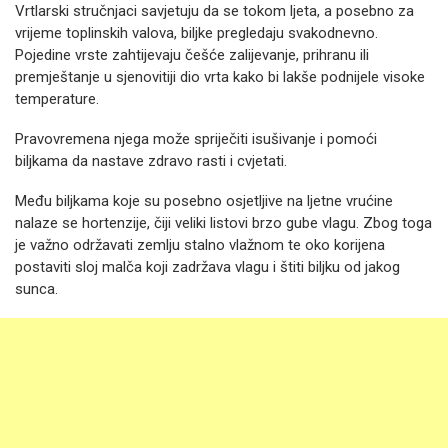
Vrtlarski stručnjaci savjetuju da se tokom ljeta, a posebno za
vrijeme toplinskih valova, biljke pregledaju svakodnevno.
Pojedine vrste zahtijevaju češće zalijevanje, prihranu ili
premještanje u sjenovitiji dio vrta kako bi lakše podnijele visoke
temperature.
Pravovremena njega može spriječiti isušivanje i pomoći
biljkama da nastave zdravo rasti i cvjetati.
Među biljkama koje su posebno osjetljive na ljetne vrućine
nalaze se hortenzije, čiji veliki listovi brzo gube vlagu. Zbog toga
je važno održavati zemlju stalno vlažnom te oko korijena
postaviti sloj malča koji zadržava vlagu i štiti biljku od jakog
sunca.