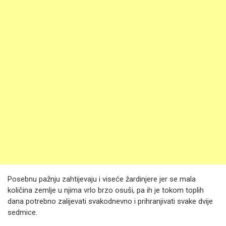
Posebnu pažnju zahtijevaju i viseće žardinjere jer se mala
količina zemlje u njima vrlo brzo osuši, pa ih je tokom toplih
dana potrebno zalijevati svakodnevno i prihranjivati svake dvije
sedmice.