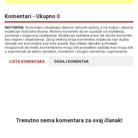
Komentari - Ukupno
0
NAPOMENA
: Komentari odražavaju stavove njihovih autora, a ne nužno i stavove
redakcije Slobodna Bosna. Molimo korisnike da se suzdrže od vrijeđanja,
psovanja i vulgarnog izražavanja. Redakcija zadržava pravo da obriše komentar
bez najave i objašnjenja. Zbog velikog broja komentara redakcija nije dužna
obrisati sve komentare koji krše pravila. Kao čitalac također prihvatate
mogućnost da među komentarima mogu biti pronađeni sadržaji koji mogu biti
u suprotnosti sa vašim vjerskim, moralnim i drugim načelima i uvjerenjima.
LISTA KOMENTARA
DODAJ KOMENTAR
Trenutno nema komentara za ovaj članak!