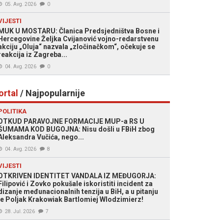
05. Avg. 2026
0
VIJESTI
MUK U MOSTARU: Članica Predsjedništva Bosne i
Hercegovine Željka Cvijanović vojno-redarstvenu
akciju „Oluja“ nazvala „zločinačkom“, očekuje se
reakcija iz Zagreba...
04. Avg. 2026
0
ortal
/ Najpopularnije
POLITIKA
OTKUD PARAVOJNE FORMACIJE MUP-a RS U
ŠUMAMA KOD BUGOJNA: Nisu došli u FBiH zbog
Aleksandra Vučića, nego...
04. Avg. 2026
8
VIJESTI
OTKRIVEN IDENTITET VANDALA IZ MEĐUGORJA:
Filipović i Zovko pokušale iskoristiti incident za
dizanje međunacionalnih tenzija u BiH, a u pitanju
je Poljak Krakowiak Bartlomiej Wlodzimierz!
28. Jul. 2026
7