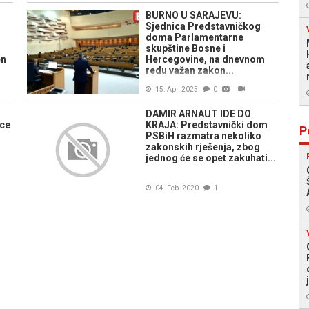
BURNO U SARAJEVU:
Sjednica Predstavničkog
doma Parlamentarne
skupštine Bosne i
en
Hercegovine, na dnevnom
redu važan zakon...
15. Apr. 2025
0
DAMIR ARNAUT IDE DO
ice
KRAJA: Predstavnički dom
P
PSBiH razmatra nekoliko
zakonskih rješenja, zbog
jednog će se opet zakuhati...
04. Feb. 2020
1