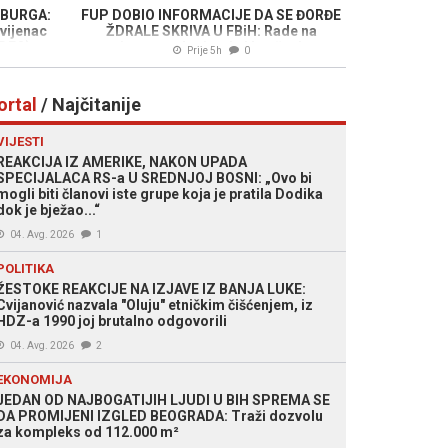
ZBURGA:
FUP DOBIO INFORMACIJE DA SE ĐORĐE
vijenac
ŽDRALE SKRIVA U FBiH: Rade na
IDEO)
njegovom lociranju i hapšenju
Prije 5h
0
ortal
/ Najčitanije
VIJESTI
REAKCIJA IZ AMERIKE, NAKON UPADA
SPECIJALACA RS-a U SREDNJOJ BOSNI: „Ovo bi
mogli biti članovi iste grupe koja je pratila Dodika
dok je bježao...“
04. Avg. 2026
1
POLITIKA
ŽESTOKE REAKCIJE NA IZJAVE IZ BANJA LUKE:
Cvijanović nazvala "Oluju" etničkim čišćenjem, iz
HDZ-a 1990 joj brutalno odgovorili
04. Avg. 2026
2
EKONOMIJA
JEDAN OD NAJBOGATIJIH LJUDI U BIH SPREMA SE
DA PROMIJENI IZGLED BEOGRADA: Traži dozvolu
za kompleks od 112.000 m²