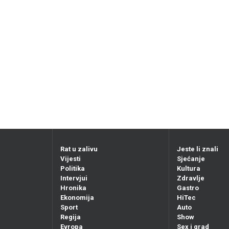
Rat u zalivu
Jeste li znali
Vijesti
Sjećanje
Politika
Kultura
Intervjui
Zdravlje
Hronika
Gastro
Ekonomija
HiTec
Sport
Auto
Regija
Show
Evropa
Sex i grad