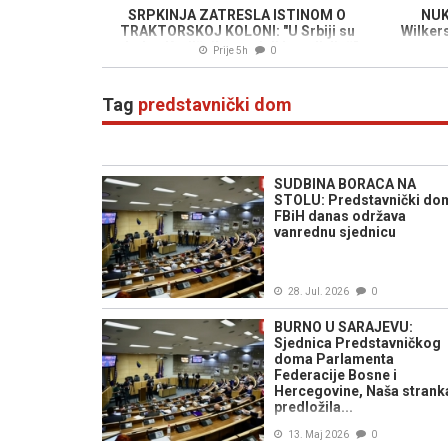
SRPKINJA ZATRESLA ISTINOM O
NUK
TRAKTORSKOJ KOLONI: "U Srbiji su
Wilker
gladne Krajišnike ganjali kao divljač"
Prije 5h
0
Tag
predstavnički dom
SUDBINA BORACA NA
STOLU: Predstavnički do
FBiH danas održava
vanrednu sjednicu
28. Jul. 2026
0
BURNO U SARAJEVU:
Sjednica Predstavničkog
doma Parlamenta
Federacije Bosne i
Hercegovine, Naša strank
predložila...
13. Maj 2026
0