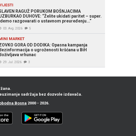
VIJESTI
SLAVEN RAGUŽ PORUKOM BOŠNJACIMA
UZBURKAO DUHOVE: “Želite ukidati paritet – super.
Idemo razgovarati o ustavnom preuređenju...“
03. Avg. 2026
5
MINI MARKET
ZOVKO GORA OD DODIKA: Opasna kampanja
dezinformacija o ugroženosti kršćana u BiH
doživljava vrhunac
29. Jul. 2026
3
ržana.
euzimanje sadržaja bez dozvole izdavača.
obodna Bosna
2000 - 2026.