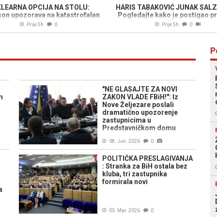
LEARNA OPCIJA NA STOLU:
HARIS TABAKOVIĆ JUNAK SAL
son upozorava na katastrofalan
Pogledajte kako je postigao pr
scenario u ratu sa Iranom
za pobjedu protiv Pafosa (V
Prije 5h
0
Prije 5h
0
P
"NE GLASAJTE ZA NOVI
m
ZAKON VLADE FBiH!": Iz
Nove Željezare poslali
dramatično upozorenje
zastupnicima u
Predstavničkom domu
08. Jun. 2026
0
POLITIČKA PRESLAGIVANJA
: Stranka za BiH ostala bez
kluba, tri zastupnika
formirala novi
a
03. Mar. 2026
0