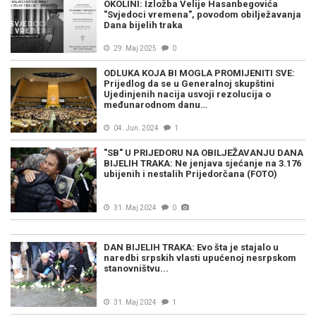
OKOLINI: Izložba Velije Hasanbegovića
"Svjedoci vremena", povodom obilježavanja
Dana bijelih traka
29. Maj 2025
0
ODLUKA KOJA BI MOGLA PROMIJENITI SVE:
Prijedlog da se u Generalnoj skupštini
Ujedinjenih nacija usvoji rezolucija o
međunarodnom danu…
04. Jun. 2024
1
"SB" U PRIJEDORU NA OBILJEŽAVANJU DANA
BIJELIH TRAKA: Ne jenjava sjećanje na 3.176
ubijenih i nestalih Prijedorčana (FOTO)
31. Maj 2024
0
DAN BIJELIH TRAKA: Evo šta je stajalo u
naredbi srpskih vlasti upućenoj nesrpskom
stanovništvu...
31. Maj 2024
1