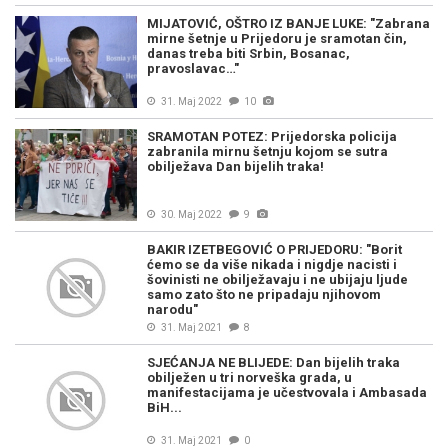
MIJATOVIĆ, OŠTRO IZ BANJE LUKE: "Zabrana
mirne šetnje u Prijedoru je sramotan čin,
danas treba biti Srbin, Bosanac,
pravoslavac…"
31. Maj 2022
10
SRAMOTAN POTEZ: Prijedorska policija
zabranila mirnu šetnju kojom se sutra
obilježava Dan bijelih traka!
30. Maj 2022
9
BAKIR IZETBEGOVIĆ O PRIJEDORU: "Borit
ćemo se da više nikada i nigdje nacisti i
šovinisti ne obilježavaju i ne ubijaju ljude
samo zato što ne pripadaju njihovom
narodu"
31. Maj 2021
8
SJEĆANJA NE BLIJEDE: Dan bijelih traka
obilježen u tri norveška grada, u
manifestacijama je učestvovala i Ambasada
BiH...
31. Maj 2021
0