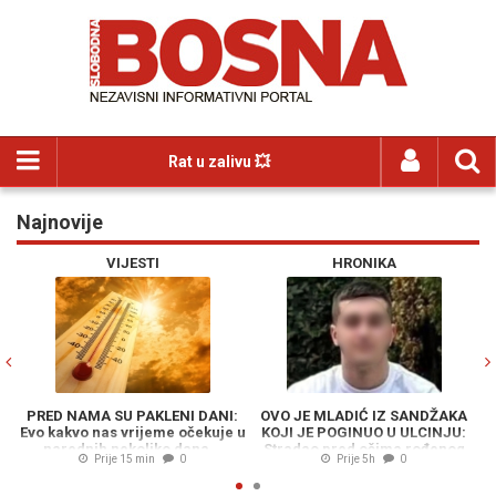
Rat u zalivu 💥
Najnovije
Previous
N
VIJESTI
HRONIKA
PRED NAMA SU PAKLENI DANI:
OVO JE MLADIĆ IZ SANDŽAKA
Evo kakvo nas vrijeme očekuje u
KOJI JE POGINUO U ULCINJU:
narednih nekoliko dana...
Stradao pred očima rođenog
Prije 15 min
0
Prije 5h
0
brata - Osumnjičeni vozio
Av
DROGIRAN i izazvao nesreću