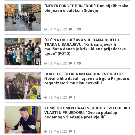
"NEVER FORGET PRIJEDOR": Dan bijelih traka
obilježen u dalekom Sidneju
31. Maj 2022
0
"SB" NA OBILJEŽAVANJU DANA BIJELIH
TRAKA U SARAJEVU: "Krik sarajevskih
mališana danas je krik ubijene prijedorske
djece" (FOTO)
31. Maj 2022
1
DOK SU SE ČITALA IMENA UBIJENE DJECE:
Novalić htio davati izjave na trgu u Prijedoru,
organizatori mu nisu dozvolili
31. Maj 2022
1
KOMŠIĆ KOMENTIRAO NEDOPUSTIVU ODLUKU
VLASTI U PRIJEDORU: "Ovo su pokušaji
dodatnog vrijeđanja preživjelih"
31. Maj 2022
1