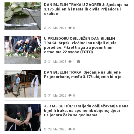
DAN BIJELIH TRAKA U ZAGREBU: Sjećanje na
3.176 ubijenih i nestalih civila Prijedora i
okolice
27. Maj 2024
0
U PRIJEDORU OBILJEŽEN DAN BIJELIH
TRAKA: Srpski zločinci su ubijali cijele
porodice, Fikret traga za posmrtnim
ostacima 22 osobe (FOTO)
31. Maj 2023
1
DAN BIJELIH TRAKA: Sjećanje na ubijene
Prijedorčane, među 3.176 ubijenih bilo je..
31. Maj 2023
0
JER ME SE TIČE: U srijedu obilježavanje Dana
bijelih traka, na spomenik ubijenoj djeci
Prijedora čeka se godinama
29. Maj 2023
0