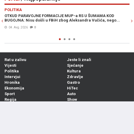
Previous
N
POLITIKA
VI
OTKUD PARAVOJNE FORMACIJE MUP-a RS U ŠUMAMA KOD
OT
BUGOJNA: Nisu došli u FBiH zbog Aleksandra Vučića, nego...
po
Bi
04. Avg. 2026
8
Rat u zalivu
Jeste li znali
Vijesti
Sjećanje
Politika
Kultura
Intervjui
Zdravlje
Hronika
Gastro
Ekonomija
HiTec
Sport
Auto
Regija
Show
Evropa
Sex i grad
Svijet
Žena
Društvo
Estrada
Mini market
Zabava
Frljoka
Šareni svijet