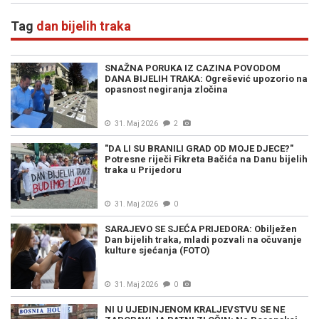
Tag
dan bijelih traka
SNAŽNA PORUKA IZ CAZINA POVODOM
DANA BIJELIH TRAKA: Ogrešević upozorio na
opasnost negiranja zločina
31. Maj 2026
2
"DA LI SU BRANILI GRAD OD MOJE DJECE?"
Potresne riječi Fikreta Bačića na Danu bijelih
traka u Prijedoru
31. Maj 2026
0
SARAJEVO SE SJEĆA PRIJEDORA: Obilježen
Dan bijelih traka, mladi pozvali na očuvanje
kulture sjećanja (FOTO)
31. Maj 2026
0
NI U UJEDINJENOM KRALJEVSTVU SE NE