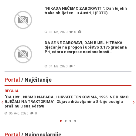
"NIKADA NEĆEMO ZABORAVITI": Dan bijelih
traka obilježen i u Austriji (FOTO)
31. Maj 2020
0
DA SE NE ZABORAVI; DAN BIJELIH TRAKA:
Sjećanje na progon i ubistvo 3.176 građana
Prijedora nesrpske nacionalnosti…
31. Maj 2020
1
Portal
/ Najčitanije
Previous
N
REGIJA
IN
"DA 1991. NISMO NAPADALI HRVATE TENKOVIMA, 1995. NE BISMO
PR
BJEŽALI NA TRAKTORIMA": Objava državljanina Srbije podigla
Lu
prašinu u susjedstvu
Mi
06. Avg. 2026
0
Portal
/ Najpopularnije