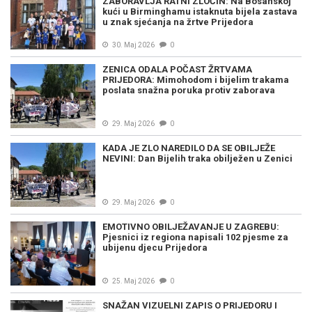
ZABORAVLJA RATNI ZLOČIN: Na Bosanskoj
kući u Birminghamu istaknuta bijela zastava
u znak sjećanja na žrtve Prijedora
30. Maj 2026
0
ZENICA ODALA POČAST ŽRTVAMA
PRIJEDORA: Mimohodom i bijelim trakama
poslata snažna poruka protiv zaborava
29. Maj 2026
0
KADA JE ZLO NAREDILO DA SE OBILJEŽE
NEVINI: Dan Bijelih traka obilježen u Zenici
29. Maj 2026
0
EMOTIVNO OBILJEŽAVANJE U ZAGREBU:
Pjesnici iz regiona napisali 102 pjesme za
ubijenu djecu Prijedora
25. Maj 2026
0
SNAŽAN VIZUELNI ZAPIS O PRIJEDORU I