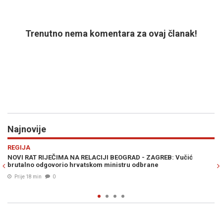
Trenutno nema komentara za ovaj članak!
Najnovije
Previous
N
POLITIKA
AGREB: Vučić
SAVEZ KOJI SPREMA IZNENAĐENJE NA IZBORIMA: O
ane
liste koalicije okupljene oko NES-a
Prije 28 min
0