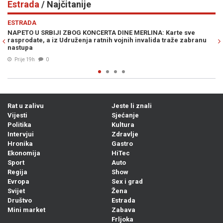
Estrada
/ Najčitanije
Previous
N
ESTRADA
NA: Karte sve
"ON, KAO NI JA, NE PLAĆA KAFE NEKIM LJUDIMA": Š
lida traže zabranu
bez dlake na jeziku o Dini Merlinu i estradnim du
03. Avg. 2026
1
Rat u zalivu
Jeste li znali
Vijesti
Sjećanje
Politika
Kultura
Intervjui
Zdravlje
Hronika
Gastro
Ekonomija
HiTec
Sport
Auto
Regija
Show
Evropa
Sex i grad
Svijet
Žena
Društvo
Estrada
Mini market
Zabava
Frljoka