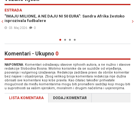
Previous
N
ESTRADA
ra Afrika žestoko
SRBIJANSKA PJEVAČICA TVRDI: "U Dubaiju me mu
26. Jan. 2026
0
Komentari - Ukupno
0
NAPOMENA
: Komentari odražavaju stavove njihovih autora, a ne nužno i stavove
redakcije Slobodna Bosna. Molimo korisnike da se suzdrže od vrijeđanja,
psovanja i vulgarnog izražavanja. Redakcija zadržava pravo da obriše komentar
bez najave i objašnjenja. Zbog velikog broja komentara redakcija nije dužna
obrisati sve komentare koji krše pravila. Kao čitalac također prihvatate
mogućnost da među komentarima mogu biti pronađeni sadržaji koji mogu biti
u suprotnosti sa vašim vjerskim, moralnim i drugim načelima i uvjerenjima.
LISTA KOMENTARA
DODAJ KOMENTAR