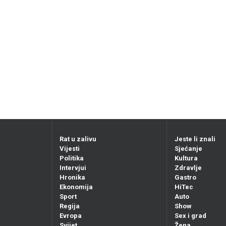
Rat u zalivu
Jeste li znali
Vijesti
Sjećanje
Politika
Kultura
Intervjui
Zdravlje
Hronika
Gastro
Ekonomija
HiTec
Sport
Auto
Regija
Show
Evropa
Sex i grad
Svijet
Žena