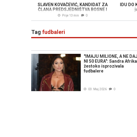
SLAVEN KOVAČEVIĆ, KANDIDAT ZA
IDU DO K
ČLANA PREDSJEDNIŠTVA BOSNE I
j
HERCEGOVINE: „Ispadi gospodina
Prije 13 min
0
Cvitanovića poprimaju razmjere koje
graniče sa svakom elementarnom
pristojnošću..."
Tag
fudbaleri
"IMAJU MILIONE, A NE DA
NI 50 EURA": Sandra Afrika
žestoko isprozivala
fudbalere
03. Maj 2026
0