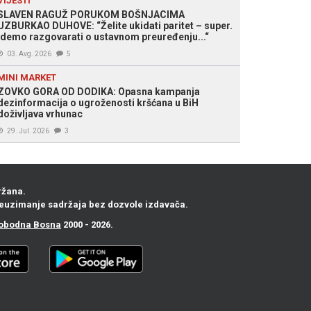
VIJESTI
SLAVEN RAGUŽ PORUKOM BOŠNJACIMA
UZBURKAO DUHOVE: “Želite ukidati paritet – super.
Idemo razgovarati o ustavnom preuređenju...“
03. Avg. 2026
5
MINI MARKET
ZOVKO GORA OD DODIKA: Opasna kampanja
dezinformacija o ugroženosti kršćana u BiH
doživljava vrhunac
29. Jul. 2026
3
ržana.
euzimanje sadržaja bez dozvole izdavača.
obodna Bosna
2000 - 2026.