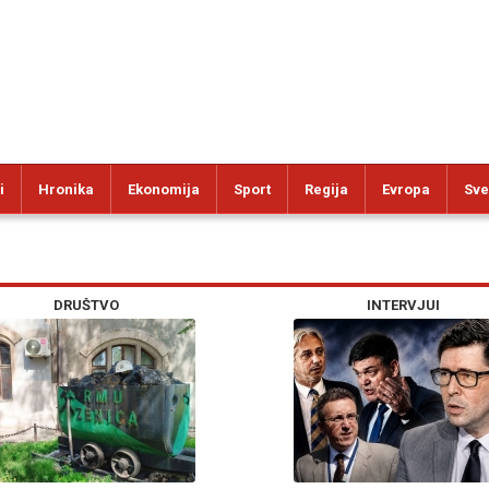
i
Hronika
Ekonomija
Sport
Regija
Evropa
Sve
DRUŠTVO
INTERVJUI