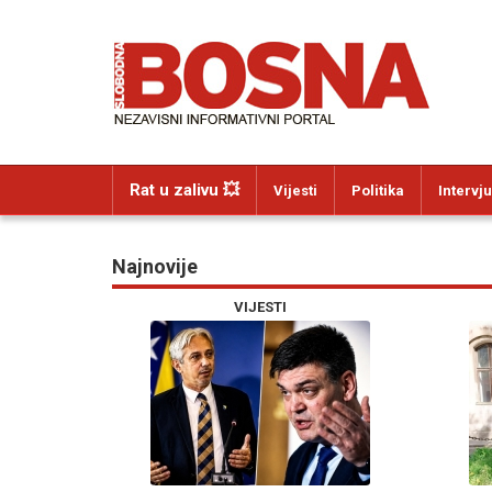
Rat u zalivu 💥
Vijesti
Politika
Intervju
Najnovije
VIJESTI