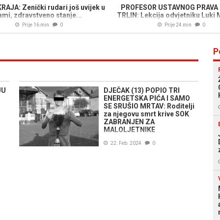
RAJA: Zenički rudari još uvijek u
PROFESOR USTAVNOG PRAVA
ami, zdravstveno stanje...
TRLIN: Lekcija odvjetniku Luki M
Ilija Cvitanović je u problemi
Prije 16 min
0
Prije 24 min
0
reakcija Milorada Dodika i A
Rusije ima samo jedan cilj
P
JU
DJEČAK (13) POPIO TRI
ENERGETSKA PIĆA I SAMO
SE SRUŠIO MRTAV: Roditelji
za njegovu smrt krive SOK
ZABRANJEN ZA
MALOLJETNIKE
22. Feb. 2024
0