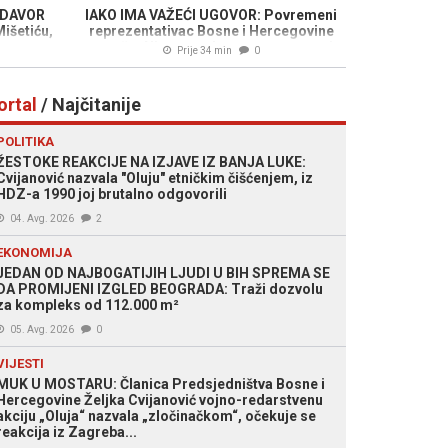
 DAVOR
IAKO IMA VAŽEĆI UGOVOR: Povremeni
išetiću,
reprezentativac Bosne i Hercegovine
ma, a
napušta Nizozemsku, pregovara s tri
Prije 34 min
0
mbasade
kluba...
...
ortal
/ Najčitanije
POLITIKA
ŽESTOKE REAKCIJE NA IZJAVE IZ BANJA LUKE:
Cvijanović nazvala "Oluju" etničkim čišćenjem, iz
HDZ-a 1990 joj brutalno odgovorili
04. Avg. 2026
2
EKONOMIJA
JEDAN OD NAJBOGATIJIH LJUDI U BIH SPREMA SE
DA PROMIJENI IZGLED BEOGRADA: Traži dozvolu
za kompleks od 112.000 m²
05. Avg. 2026
0
VIJESTI
MUK U MOSTARU: Članica Predsjedništva Bosne i
Hercegovine Željka Cvijanović vojno-redarstvenu
akciju „Oluja“ nazvala „zločinačkom“, očekuje se
reakcija iz Zagreba...