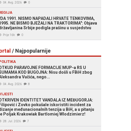
04. Avg. 2026
0
REGIJA
"DA 1991. NISMO NAPADALI HRVATE TENKOVIMA,
1995. NE BISMO BJEŽALI NA TRAKTORIMA": Objava
državljanina Srbije podigla prašinu u susjedstvu
Prije 16h
0
ortal
/ Najpopularnije
POLITIKA
OTKUD PARAVOJNE FORMACIJE MUP-a RS U
ŠUMAMA KOD BUGOJNA: Nisu došli u FBiH zbog
Aleksandra Vučića, nego...
04. Avg. 2026
8
VIJESTI
OTKRIVEN IDENTITET VANDALA IZ MEĐUGORJA:
Filipović i Zovko pokušale iskoristiti incident za
dizanje međunacionalnih tenzija u BiH, a u pitanju
je Poljak Krakowiak Bartlomiej Wlodzimierz!
28. Jul. 2026
7