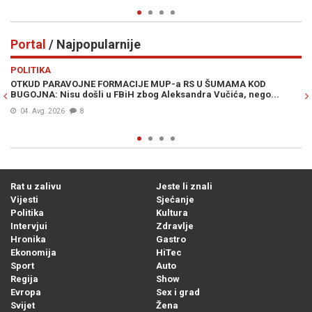
Portal
/ Najpopularnije
Previous
N
POLITIKA
VI
OTKUD PARAVOJNE FORMACIJE MUP-a RS U ŠUMAMA KOD
OT
BUGOJNA: Nisu došli u FBiH zbog Aleksandra Vučića, nego...
po
Bi
04. Avg. 2026
8
Rat u zalivu
Jeste li znali
Vijesti
Sjećanje
Politika
Kultura
Intervjui
Zdravlje
Hronika
Gastro
Ekonomija
HiTec
Sport
Auto
Regija
Show
Evropa
Sex i grad
Svijet
Žena