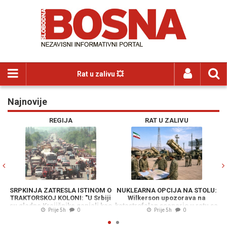
Rat u zalivu 💥
Najnovije
Previous
N
REGIJA
RAT U ZALIVU
SRPKINJA ZATRESLA ISTINOM O
NUKLEARNA OPCIJA NA STOLU:
TRAKTORSKOJ KOLONI: "U Srbiji
Wilkerson upozorava na
S
su gladne Krajišnike ganjali kao
katastrofalan scenario u ratu sa
p
Prije 5h
0
Prije 5h
0
divljač"
Iranom