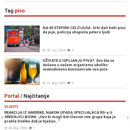
Tag
pivo
NA 40 STEPENI CELZIJUSA: Srbi dali bebi pivo
da pije, policija uhapsila petero ljudi
28. Jun. 2026
0
UŽIVATE U ISPIJANJU PIVA?: Evo šta se
dešava u vašem organizmu ukoliko
svakodnevno konzumirate ovo piće
25. Avg. 2025
0
Portal
/ Najčitanije
Previous
N
VIJESTI
PO
REAKCIJA IZ AMERIKE, NAKON UPADA SPECIJALACA RS-a U
ŽE
SREDNJOJ BOSNI: „Ovo bi mogli biti članovi iste grupe koja je
"O
pratila Dodika dok je bježao...“
04. Avg. 2026
1