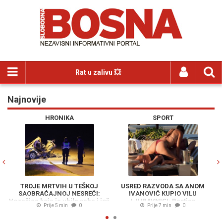
Rat u zalivu 💥
Najnovije
Previous
N
HRONIKA
SPORT
TROJE MRTVIH U TEŠKOJ
USRED RAZVODA SA ANOM
M
SAOBRAĆAJNOJ NESREĆI:
IVANOVIĆ KUPIO VILU
Vozačica koja je ubila sebe i još
LJUBAVNICI: Bastian
Prije 5 min
0
Prije 7 min
0
dvojicu nije imala ni vozačku
Schweinsteiger iskeširao
milione za novi dom