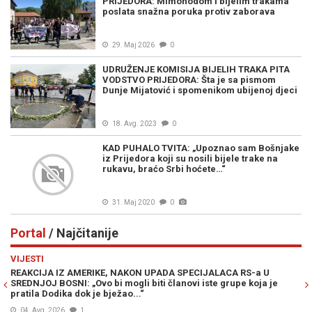
PRIJEDORA: Mimohodom i bijelim trakama
poslata snažna poruka protiv zaborava
29. Maj 2026
0
UDRUŽENJE KOMISIJA BIJELIH TRAKA PITA
VODSTVO PRIJEDORA: Šta je sa pismom
Dunje Mijatović i spomenikom ubijenoj djeci
18. Avg. 2023
0
KAD PUHALO TVITA: „Upoznao sam Bošnjake
iz Prijedora koji su nosili bijele trake na
rukavu, braćo Srbi hoćete…“
31. Maj 2020
0
Portal
/ Najčitanije
Previous
N
VIJESTI
PO
REAKCIJA IZ AMERIKE, NAKON UPADA SPECIJALACA RS-a U
ŽE
SREDNJOJ BOSNI: „Ovo bi mogli biti članovi iste grupe koja je
"O
pratila Dodika dok je bježao...“
04. Avg. 2026
1