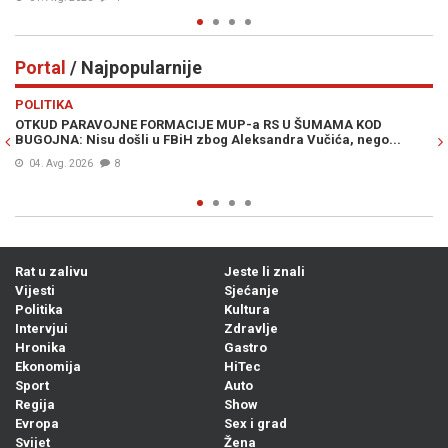
Portal
/ Najpopularnije
Previous
N
POLITIKA
VI
OTKUD PARAVOJNE FORMACIJE MUP-a RS U ŠUMAMA KOD
OT
BUGOJNA: Nisu došli u FBiH zbog Aleksandra Vučića, nego...
po
Bi
04. Avg. 2026
8
Rat u zalivu
Jeste li znali
Vijesti
Sjećanje
Politika
Kultura
Intervjui
Zdravlje
Hronika
Gastro
Ekonomija
HiTec
Sport
Auto
Regija
Show
Evropa
Sex i grad
Svijet
Žena