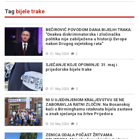
Tag
bijele trake
BEĆIROVIĆ POVODOM DANA BIJELIH TRAKA:
"Ovakva diskriminatorska i zločinačka
politika nije zabilježena u historiji Evrope
nakon Drugog svjetskog rata"
31. Maj 2026
2
SJEĆANJE KOJE OPOMINJE: 31. maj i
prijedorske bijele trake
31. Maj 2026
0
NI U UJEDINJENOM KRALJEVSTVU SE NE
ZABORAVLJA RATNI ZLOČIN: Na Bosanskoj
kući u Birminghamu istaknuta bijela zastava
u znak sjećanja na žrtve Prijedora
30. Maj 2026
0
ZENICA ODALA POČAST ŽRTVAMA