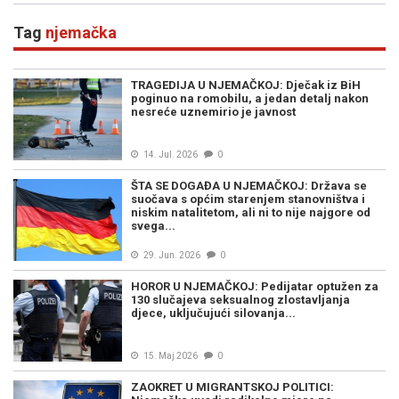
Tag
njemačka
TRAGEDIJA U NJEMAČKOJ: Dječak iz BiH
poginuo na romobilu, a jedan detalj nakon
nesreće uznemirio je javnost
14. Jul. 2026
0
ŠTA SE DOGAĐA U NJEMAČKOJ: Država se
suočava s općim starenjem stanovništva i
niskim natalitetom, ali ni to nije najgore od
svega...
29. Jun. 2026
0
HOROR U NJEMAČKOJ: Pedijatar optužen za
130 slučajeva seksualnog zlostavljanja
djece, uključujući silovanja...
15. Maj 2026
0
ZAOKRET U MIGRANTSKOJ POLITICI: