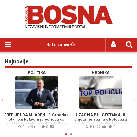
Rat u zalivu 💥
Najnovije
Previous
N
POLITIKA
HRONIKA
"RED JE I DA MLADEN...": Crnadak
UŽAS NA BH. CESTAMA: U
Đ
otkrio u kakvom je odnosu sa
slijetanju vozila s kolovoza
Ivanićem, prvim predsjednikom
poginuo 23-godišnji mladić
poz
Prije 19 min
0
Prije 27 min
0
PDP-a
nije