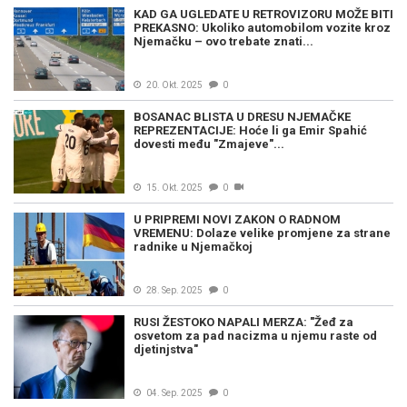
KAD GA UGLEDATE U RETROVIZORU MOŽE BITI
PREKASNO: Ukoliko automobilom vozite kroz
Njemačku – ovo trebate znati...
20. Okt. 2025
0
BOSANAC BLISTA U DRESU NJEMAČKE
REPREZENTACIJE: Hoće li ga Emir Spahić
dovesti među "Zmajeve"...
15. Okt. 2025
0
U PRIPREMI NOVI ZAKON O RADNOM
VREMENU: Dolaze velike promjene za strane
radnike u Njemačkoj
28. Sep. 2025
0
RUSI ŽESTOKO NAPALI MERZA: "Žeđ za
osvetom za pad nacizma u njemu raste od
djetinjstva"
04. Sep. 2025
0