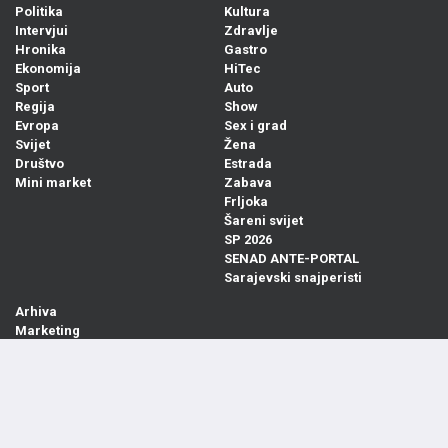
Politika
Kultura
Intervjui
Zdravlje
Hronika
Gastro
Ekonomija
HiTec
Sport
Auto
Regija
Show
Evropa
Sex i grad
Svijet
Žena
Društvo
Estrada
Mini market
Zabava
Frljoka
Šareni svijet
SP 2026
SENAD ANTE-PORTAL
Sarajevski snajperisti
Arhiva
Marketing
Pretplata
Kontakt
Impressum
Uslovi korištenja
Zaštita privatnosti