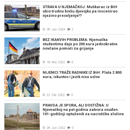
STRAVA U NJEMAČKOJ: Muškarac iz BiH
ubio trudnu bivšu djevojku pa inscenirao
njezino preseljenje!?
09. Jan. 2024
2
BEZ IKAKVIH PROBLEMA: Njemačka
studentima daje po 200 eura jednokratne
novčane pomoći za grijanje
18. Nov. 2022
0
NIJEMCI TRAŽE RADNIKE IZ BiH: Plata 2.800
eura, iskustvo i jezik nisu uslov
22. Okt. 2022
0
PRAVDA JE SPORA, ALI DOSTIŽNA: U
Njemačkoj na pet godina zatvora osuđen
101-godišnji optuženik za nacističke zločine
28. Jun. 2022
0