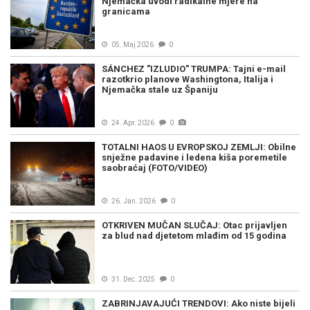
Njemačka uvodi radikalne mjere na
granicama
05. Maj 2026
0
SÁNCHEZ "IZLUDIO" TRUMPA: Tajni e-mail
razotkrio planove Washingtona, Italija i
Njemačka stale uz Španiju
24. Apr. 2026
0
TOTALNI HAOS U EVROPSKOJ ZEMLJI: Obilne
snježne padavine i ledena kiša poremetile
saobraćaj (FOTO/VIDEO)
26. Jan. 2026
0
OTKRIVEN MUČAN SLUČAJ: Otac prijavljen
za blud nad djetetom mlađim od 15 godina
31. Dec. 2025
0
ZABRINJAVAJUĆI TRENDOVI: Ako niste bijeli