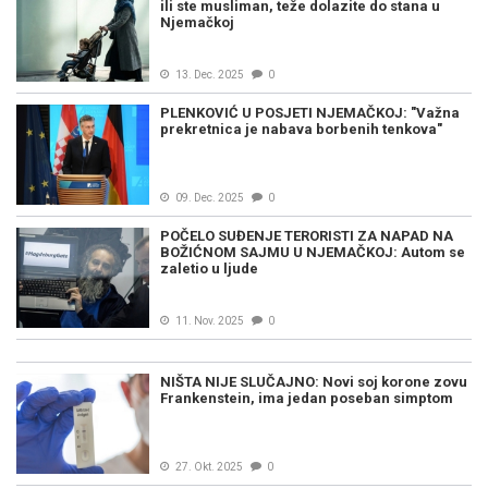
ili ste musliman, teže dolazite do stana u
Njemačkoj
13. Dec. 2025
0
PLENKOVIĆ U POSJETI NJEMAČKOJ: "Važna
prekretnica je nabava borbenih tenkova"
09. Dec. 2025
0
POČELO SUĐENJE TERORISTI ZA NAPAD NA
BOŽIĆNOM SAJMU U NJEMAČKOJ: Autom se
zaletio u ljude
11. Nov. 2025
0
NIŠTA NIJE SLUČAJNO: Novi soj korone zovu
Frankenstein, ima jedan poseban simptom
27. Okt. 2025
0