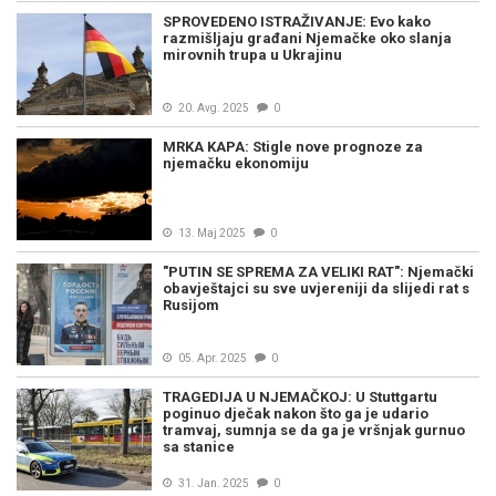
SPROVEDENO ISTRAŽIVANJE: Evo kako
razmišljaju građani Njemačke oko slanja
mirovnih trupa u Ukrajinu
20. Avg. 2025
0
MRKA KAPA: Stigle nove prognoze za
njemačku ekonomiju
13. Maj 2025
0
"PUTIN SE SPREMA ZA VELIKI RAT": Njemački
obavještajci su sve uvjereniji da slijedi rat s
Rusijom
05. Apr. 2025
0
TRAGEDIJA U NJEMAČKOJ: U Stuttgartu
poginuo dječak nakon što ga je udario
tramvaj, sumnja se da ga je vršnjak gurnuo
sa stanice
31. Jan. 2025
0