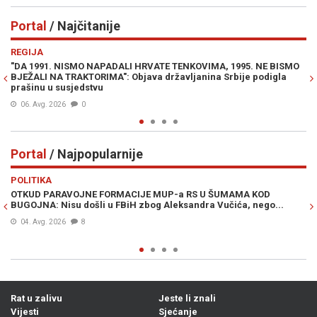
Portal
/ Najčitanije
Previous
N
EGIJA
INTER
A 1991. NISMO NAPADALI HRVATE TENKOVIMA, 1995. NE BISMO
PROFES
EŽALI NA TRAKTORIMA": Objava državljanina Srbije podigla
Luki Mi
ašinu u susjedstvu
Milora
06. Avg. 2026
0
07. Av
Portal
/ Najpopularnije
Previous
N
LITIKA
VIJEST
TKUD PARAVOJNE FORMACIJE MUP-a RS U ŠUMAMA KOD
OTKRIV
GOJNA: Nisu došli u FBiH zbog Aleksandra Vučića, nego...
pokušal
BiH, a 
04. Avg. 2026
8
28. Ju
Rat u zalivu
Jeste li znali
Vijesti
Sjećanje