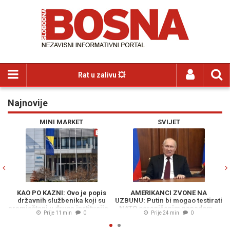
Rat u zalivu 💥
Najnovije
Previous
N
MINI MARKET
SVIJET
KAO PO KAZNI: Ovo je popis
AMERIKANCI ZVONE NA
državnih službenika koji su
UZBUNU: Putin bi mogao testirati
O
premješteni u druge institucije...
NATO ograničenim napadom...
Prije 11 min
0
Prije 24 min
0
M