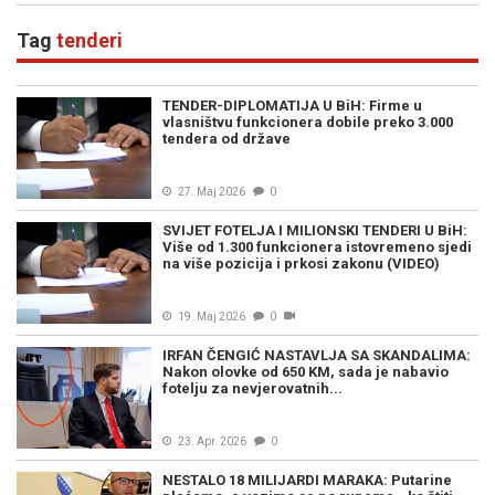
Tag
tenderi
TENDER-DIPLOMATIJA U BiH: Firme u
vlasništvu funkcionera dobile preko 3.000
tendera od države
27. Maj 2026
0
SVIJET FOTELJA I MILIONSKI TENDERI U BiH:
Više od 1.300 funkcionera istovremeno sjedi
na više pozicija i prkosi zakonu (VIDEO)
19. Maj 2026
0
IRFAN ČENGIĆ NASTAVLJA SA SKANDALIMA:
Nakon olovke od 650 KM, sada je nabavio
fotelju za nevjerovatnih...
23. Apr. 2026
0
NESTALO 18 MILIJARDI MARAKA: Putarine