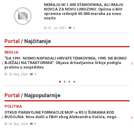
NEMAJU NI 1.400 STANOVNIKA, ALI IMAJU
NOVCA ZA NOVU LIMUZINU: Općina u BiH
spremna izdvojiti 65.000 maraka za novo
vozilo
01. Jul. 2021
0
Portal
/ Najčitanije
Previous
N
REGIJA
IN
"DA 1991. NISMO NAPADALI HRVATE TENKOVIMA, 1995. NE BISMO
PR
BJEŽALI NA TRAKTORIMA": Objava državljanina Srbije podigla
Lu
prašinu u susjedstvu
Mi
06. Avg. 2026
0
Portal
/ Najpopularnije
Previous
N
POLITIKA
VI
OTKUD PARAVOJNE FORMACIJE MUP-a RS U ŠUMAMA KOD
OT
BUGOJNA: Nisu došli u FBiH zbog Aleksandra Vučića, nego...
po
Bi
04. Avg. 2026
8