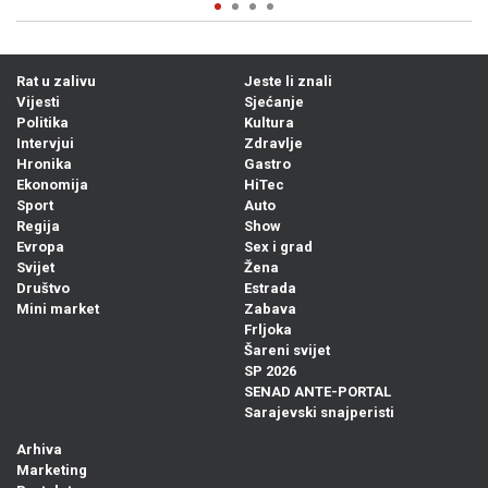
Rat u zalivu
Jeste li znali
Vijesti
Sjećanje
Politika
Kultura
Intervjui
Zdravlje
Hronika
Gastro
Ekonomija
HiTec
Sport
Auto
Regija
Show
Evropa
Sex i grad
Svijet
Žena
Društvo
Estrada
Mini market
Zabava
Frljoka
Šareni svijet
SP 2026
SENAD ANTE-PORTAL
Sarajevski snajperisti
Arhiva
Marketing