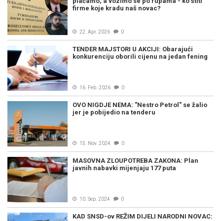
plaćamo, a vozimo se po rupama - ko štiti
firme koje kradu naš novac?
22. Apr. 2026
0
TENDER MAJSTORI U AKCIJI: Obarajući
konkurenciju oborili cijenu na jedan fening
16. Feb. 2026
0
OVO NIGDJE NEMA: "Nestro Petrol" se žalio
jer je pobijedio na tenderu
15. Nov. 2024
0
MASOVNA ZLOUPOTREBA ZAKONA: Plan
javnih nabavki mijenjaju 177 puta
10. Sep. 2024
0
KAD SNSD-ov REŽIM DIJELI NARODNI NOVAC: