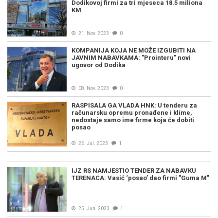
Dodikovoj firmi za tri mjeseca 18.5 miliona
KM
21. Nov. 2023
0
KOMPANIJA KOJA NE MOŽE IZGUBITI NA
JAVNIM NABAVKAMA: "Prointeru" novi
ugovor od Dodika
08. Nov. 2023
0
RASPISALA GA VLADA HNK: U tenderu za
računarsku opremu pronađene i klime,
nedostaje samo ime firme koja će dobiti
posao
26. Jul. 2023
1
IJZ RS NAMJESTIO TENDER ZA NABAVKU
TERENACA: Vasić ‘posao’ dao firmi "Guma M"
25. Jun. 2023
1