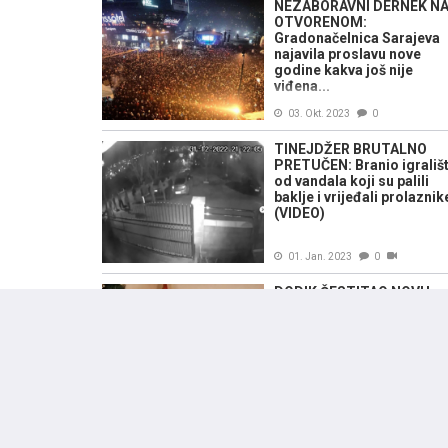
NEZABORAVNI DERNEK N
OTVORENOM:
Gradonačelnica Sarajeva
najavila proslavu nove
godine kakva još nije
viđena...
03. Okt. 2023
0
TINEJDŽER BRUTALNO
PRETUČEN: Branio igrališ
od vandala koji su palili
baklje i vrijeđali prolaznik
(VIDEO)
01. Jan. 2023
0
DODIK ČESTITAO NOVU
GODINU: "Da nas u 2023.
godini zaobiđu svi
problemi..." (VIDEO)
31. Dec. 2022
4
DOČEK ZA PAMĆENJE: