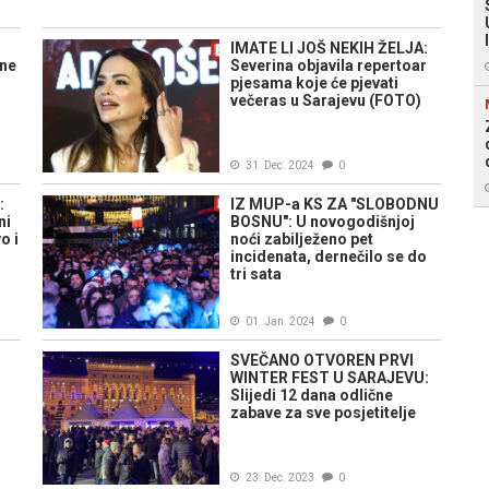
IMATE LI JOŠ NEKIH ŽELJA:
ine
Severina objavila repertoar
pjesama koje će pjevati
večeras u Sarajevu (FOTO)
31. Dec. 2024
0
:
IZ MUP-a KS ZA "SLOBODNU
ni
BOSNU": U novogodišnjoj
o i
noći zabilježeno pet
incidenata, dernečilo se do
tri sata
01. Jan. 2024
0
SVEČANO OTVOREN PRVI
WINTER FEST U SARAJEVU:
Slijedi 12 dana odlične
zabave za sve posjetitelje
23. Dec. 2023
0