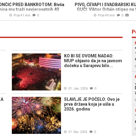
ONČIĆ PRED BANKROTOM: Bivša
PIVO, ĆEVAPI I SVADBARSKI K
nica mu traži nevjerovatnih 40
GUČI: Viktor Orbán stigao na
miliona dolara!
trubača (FOTO)
Prije 41 min
0
Prije 49 min
0
P
KO BI SE OVOME NADAO:
MUP objavio da je na javnom
dočeku u Sarajevu bilo...
01. Jan. 2026
0
ZA
SLAVLJE JE POČELO: Ovo je
prva država koja je ušla u
2026. godinu
31. Dec. 2025
0