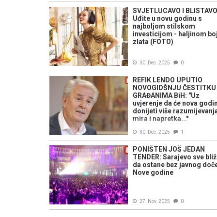
SVJETLUCAVO I BLISTAVO
Uđite u novu godinu s
najboljom stilskom
investicijom - haljinom bo
zlata (FOTO)
30. Dec. 2025
0
REFIK LENDO UPUTIO
NOVOGIDŠNJU ČESTITKU
GRAĐANIMA BiH: "Uz
uvjerenje da će nova godi
donijeti više razumijevanj
mira i napretka..."
30. Dec. 2025
1
PONIŠTEN JOŠ JEDAN
TENDER: Sarajevo sve bli
da ostane bez javnog doč
Nove godine
27. Nov. 2025
0