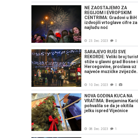
NE ZAOSTAJEMO ZA
REGIJOM I EVROPSKIM
CENTRIMA: Gradovi u BiH
izdvojili vrtoglave cifre za
najluđu noć
23. Dec. 2023
0
SARAJEVO RUŠI SVE
REKORDE: Veliki broj turis
stiže u glavni grad Bosne i
Hercegovine, proslava uz
najveće muzičke zvijezde..
10. Dec. 2023
0
NOVA GODINA KUCA NA
VRATIMA: Benjamina Kari
pohvalila se da je okitila
jelku ispred Vijećnice
08. Dec. 2023
1