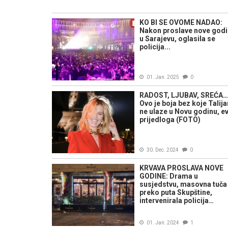
KO BI SE OVOME NADAO:
Nakon proslave nove god
u Sarajevu, oglasila se
policija...
01. Jan. 2025
0
RADOST, LJUBAV, SREĆA…
Ovo je boja bez koje Talija
ne ulaze u Novu godinu, ev
prijedloga (FOTO)
30. Dec. 2024
0
KRVAVA PROSLAVA NOVE
GODINE: Drama u
susjedstvu, masovna tuča
preko puta Skupštine,
intervenirala policija…
01. Jan. 2024
1