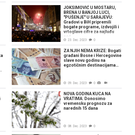
JOKSIMOVIĆ U MOSTARU,
BRENA U BANJOJ LUCI,
"PUŠENJE" U SARAJEVU:
Gradovi u BiH pripremili
bogate programe, izdvojili i
vrtoglave cifre za najluđu
noć...
23. Dec. 2023
0
ZA NJIH NEMA KRIZE: Bogati
ta
građani Bosne i Hercegovine
slave novu godinu na
egzotičnim destinacijama…
.
09. Dec. 2023
0
NOVA GODINA KUCA NA
ć
VRATIMA: Donosimo
vremensku prognozu za
narednih 15 dana
08. Dec. 2023
0