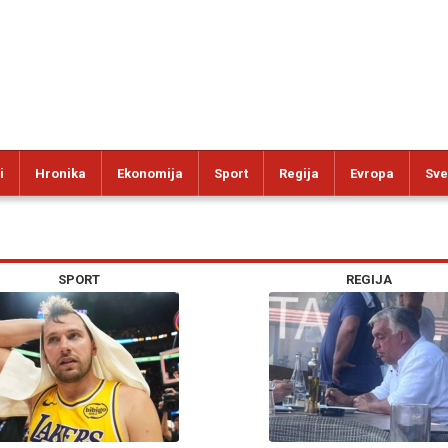
i
Hronika
Ekonomija
Sport
Regija
Evropa
Sve
SPORT
REGIJA