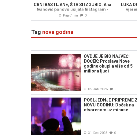
CRNI BASTIJANE, ŠTA SI IZGUBIO: Ana
LUKA D
Ivanović ponovo usijala Instagram -
vjere
izgleda kao milion dolara (FOTO)
Prije 7 min
0
Tag
nova godina
OVDJE JE BIO NAJVEĆI
DOČEK: Proslava Nove
godine okupila više od 5
miliona ljudi
05. Jan. 2026
0
POSLJEDNJE PRIPREME 
NOVU GODINU: Doček na
otvorenom uz minuse
31. Dec. 2025
0