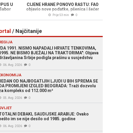
UPUS U
CIJENE HRANE PONOVO RASTU: FAO
 Sabor
objavio nove podatke, pšenica i šećer
snažno poskupjeli
Prije 53 min
0
ortal
/ Najčitanije
REGIJA
"DA 1991. NISMO NAPADALI HRVATE TENKOVIMA,
1995. NE BISMO BJEŽALI NA TRAKTORIMA": Objava
državljanina Srbije podigla prašinu u susjedstvu
06. Avg. 2026
0
EKONOMIJA
JEDAN OD NAJBOGATIJIH LJUDI U BIH SPREMA SE
DA PROMIJENI IZGLED BEOGRADA: Traži dozvolu
za kompleks od 112.000 m²
05. Avg. 2026
0
SVIJET
TOTALNI DEBAKL SAUDIJSKE ARABIJE: Ovako
nešto im se nije desilo od 1985. godine
06. Avg. 2026
0