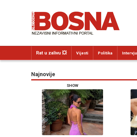
Rat u zalivu 💥
Vijesti
Politika
Intervju
Najnovije
SHOW