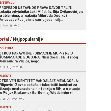
INTERVJUI
PROFESOR USTAVNOG PRAVA DAVOR TRLIN:
Lekcija odvjetniku Luki Mišetiću, Ilija Cvitanović je u
problemima, a reakcija Milorada Dodika i
Ambasade Rusije ima samo jedan cilj...
Prije 13h
3
ortal
/ Najpopularnije
POLITIKA
OTKUD PARAVOJNE FORMACIJE MUP-a RS U
ŠUMAMA KOD BUGOJNA: Nisu došli u FBiH zbog
Aleksandra Vučića, nego...
04. Avg. 2026
8
VIJESTI
OTKRIVEN IDENTITET VANDALA IZ MEĐUGORJA:
Filipović i Zovko pokušale iskoristiti incident za
dizanje međunacionalnih tenzija u BiH, a u pitanju
je Poljak Krakowiak Bartlomiej Wlodzimierz!
28. Jul. 2026
7
VIJESTI