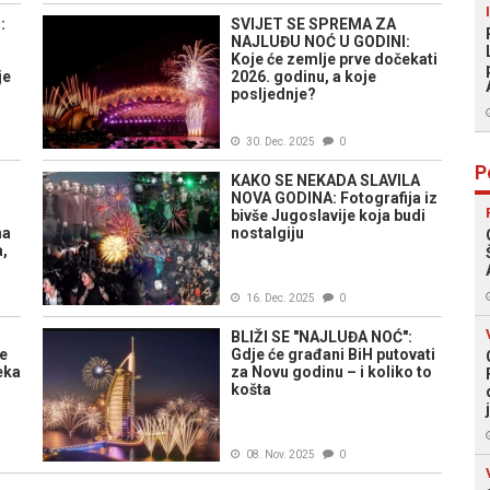
:
SVIJET SE SPREMA ZA
NAJLUĐU NOĆ U GODINI:
Koje će zemlje prve dočekati
je
2026. godinu, a koje
posljednje?
30. Dec. 2025
0
P
KAKO SE NEKADA SLAVILA
NOVA GODINA: Fotografija iz
bivše Jugoslavije koja budi
na
nostalgiju
a,
16. Dec. 2025
0
BLIŽI SE "NAJLUĐA NOĆ":
že
Gdje će građani BiH putovati
eka
za Novu godinu – i koliko to
košta
08. Nov. 2025
0