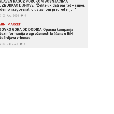
SLAVEN RAGUŽ PORUKOM BOŠNJACIMA
UZBURKAO DUHOVE: “Želite ukidati paritet – super.
Idemo razgovarati o ustavnom preuređenju...“
03. Avg. 2026
5
MINI MARKET
ZOVKO GORA OD DODIKA: Opasna kampanja
dezinformacija o ugroženosti kršćana u BiH
doživljava vrhunac
29. Jul. 2026
3