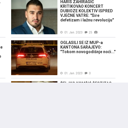
A
HARIS ZAHIRAGIĆ
KRITIKOVAO KONCERT
DUBIOZE KOLEKTIV ISPRED
VJEČNE VATRE: "Šire
defetizam i lažnu revoluciju"
01. Jan. 2023
25
OGLASILI SE IZ MUP-a
te
KANTONA SARAJEVO:
"Tokom novogodišnje noći..."
e
01. Jan. 2023
0
ŽELJKO KOMŠIĆ ČESTITAO
NOVU GODINU GRAĐANIMA I
GRAĐANKAMA BiH: "Nađimo
snagu u našim različitostima
i budimo jedni drugima
oslonac"
31. Dec. 2022
0
AKO SE SPREMATE ZA