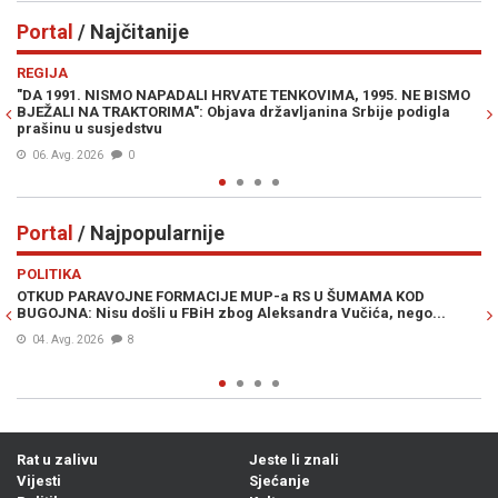
Portal
/ Najčitanije
Previous
N
REGIJA
IN
"DA 1991. NISMO NAPADALI HRVATE TENKOVIMA, 1995. NE BISMO
PR
BJEŽALI NA TRAKTORIMA": Objava državljanina Srbije podigla
Lu
prašinu u susjedstvu
Mi
06. Avg. 2026
0
Portal
/ Najpopularnije
Previous
N
POLITIKA
VI
OTKUD PARAVOJNE FORMACIJE MUP-a RS U ŠUMAMA KOD
OT
BUGOJNA: Nisu došli u FBiH zbog Aleksandra Vučića, nego...
po
Bi
04. Avg. 2026
8
Rat u zalivu
Jeste li znali
Vijesti
Sjećanje