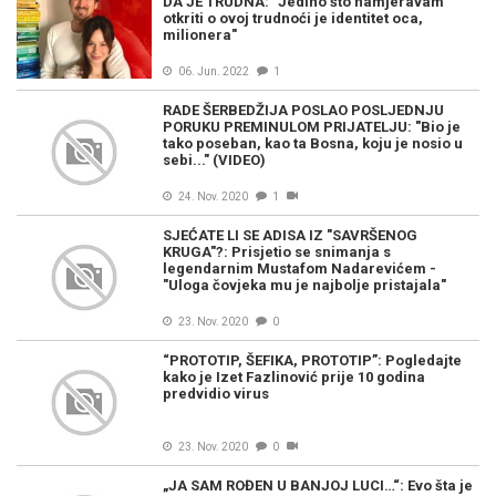
DA JE TRUDNA: "Jedino što namjeravam
otkriti o ovoj trudnoći je identitet oca,
milionera"
06. Jun. 2022
1
RADE ŠERBEDŽIJA POSLAO POSLJEDNJU
PORUKU PREMINULOM PRIJATELJU: "Bio je
tako poseban, kao ta Bosna, koju je nosio u
sebi..." (VIDEO)
24. Nov. 2020
1
SJEĆATE LI SE ADISA IZ "SAVRŠENOG
KRUGA"?: Prisjetio se snimanja s
legendarnim Mustafom Nadarevićem -
"Uloga čovjeka mu je najbolje pristajala"
23. Nov. 2020
0
“PROTOTIP, ŠEFIKA, PROTOTIP”: Pogledajte
kako je Izet Fazlinović prije 10 godina
predvidio virus
23. Nov. 2020
0
„JA SAM ROĐEN U BANJOJ LUCI…“: Evo šta je