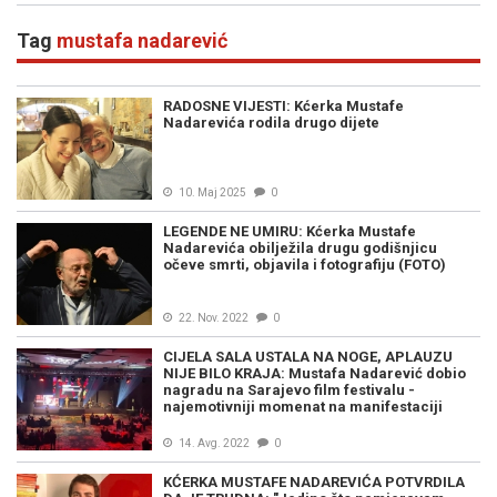
Tag
mustafa nadarević
RADOSNE VIJESTI: Kćerka Mustafe
Nadarevića rodila drugo dijete
10. Maj 2025
0
LEGENDE NE UMIRU: Kćerka Mustafe
Nadarevića obilježila drugu godišnjicu
očeve smrti, objavila i fotografiju (FOTO)
22. Nov. 2022
0
CIJELA SALA USTALA NA NOGE, APLAUZU
NIJE BILO KRAJA: Mustafa Nadarević dobio
nagradu na Sarajevo film festivalu -
najemotivniji momenat na manifestaciji
14. Avg. 2022
0
KĆERKA MUSTAFE NADAREVIĆA POTVRDILA