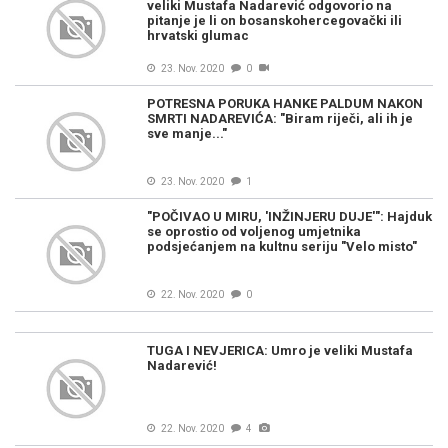
veliki Mustafa Nadarević odgovorio na
pitanje je li on bosanskohercegovački ili
hrvatski glumac
23. Nov. 2020
0
POTRESNA PORUKA HANKE PALDUM NAKON
SMRTI NADAREVIĆA: "Biram riječi, ali ih je
sve manje..."
23. Nov. 2020
1
"POČIVAO U MIRU, 'INŽINJERU DUJE'": Hajduk
se oprostio od voljenog umjetnika
podsjećanjem na kultnu seriju "Velo misto"
22. Nov. 2020
0
TUGA I NEVJERICA: Umro je veliki Mustafa
Nadarević!
22. Nov. 2020
4