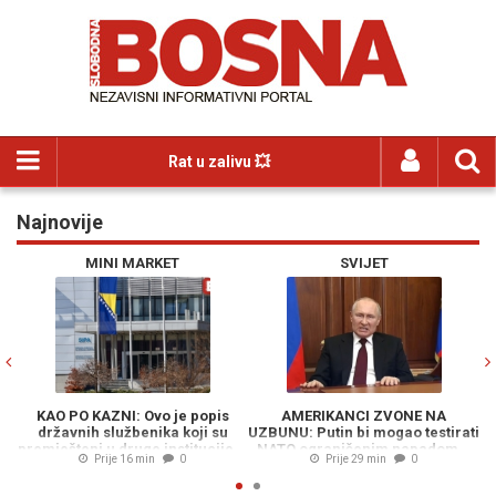
Rat u zalivu 💥
Najnovije
Previous
N
MINI MARKET
SVIJET
KAO PO KAZNI: Ovo je popis
AMERIKANCI ZVONE NA
državnih službenika koji su
UZBUNU: Putin bi mogao testirati
O
premješteni u druge institucije...
NATO ograničenim napadom...
Prije 16 min
0
Prije 29 min
0
M