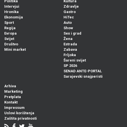
Politika
Kultura
Intervjui
Zdravlje
Hronika
Gastro
Ekonomija
HiTec
Sport
Auto
Regija
Show
Evropa
Sex i grad
Svijet
Žena
Društvo
Estrada
Mini market
Zabava
Frljoka
Šareni svijet
SP 2026
SENAD ANTE-PORTAL
Sarajevski snajperisti
Arhiva
Marketing
Pretplata
Kontakt
Impressum
Uslovi korištenja
Zaštita privatnosti