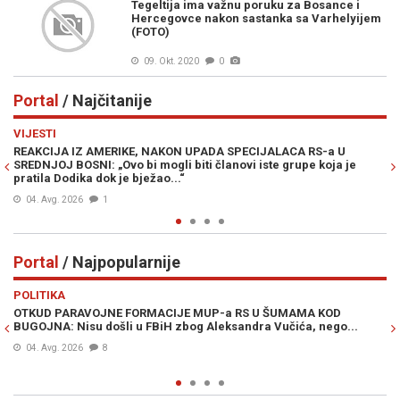
Tegeltija ima važnu poruku za Bosance i
Hercegovce nakon sastanka sa Varhelyijem
(FOTO)
09. Okt. 2020
0
Portal
/ Najčitanije
Previous
N
VIJESTI
PO
REAKCIJA IZ AMERIKE, NAKON UPADA SPECIJALACA RS-a U
ŽE
SREDNJOJ BOSNI: „Ovo bi mogli biti članovi iste grupe koja je
"O
pratila Dodika dok je bježao...“
04. Avg. 2026
1
Portal
/ Najpopularnije
Previous
N
POLITIKA
VI
OTKUD PARAVOJNE FORMACIJE MUP-a RS U ŠUMAMA KOD
OT
BUGOJNA: Nisu došli u FBiH zbog Aleksandra Vučića, nego...
po
Bi
04. Avg. 2026
8