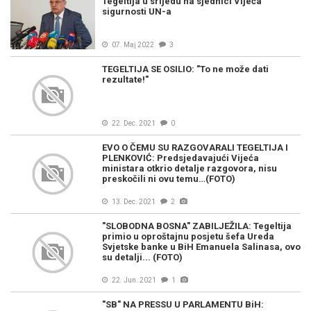
Tegeltija u srijedu na sjednici Vijeća
sigurnosti UN-a
07. Maj 2022
3
TEGELTIJA SE OSILIO: "To ne može dati
rezultate!"
22. Dec. 2021
0
EVO O ČEMU SU RAZGOVARALI TEGELTIJA I
PLENKOVIĆ: Predsjedavajući Vijeća
ministara otkrio detalje razgovora, nisu
preskočili ni ovu temu…(FOTO)
13. Dec. 2021
2
"SLOBODNA BOSNA" ZABILJEŽILA: Tegeltija
primio u oproštajnu posjetu šefa Ureda
Svjetske banke u BiH Emanuela Salinasa, ovo
su detalji... (FOTO)
22. Jun. 2021
1
"SB" NA PRESSU U PARLAMENTU BiH: