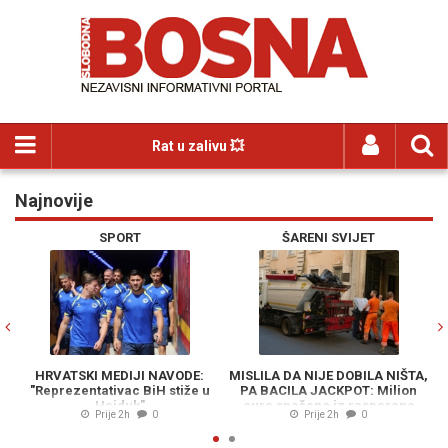
Rat u zalivu 💥
Najnovije
Previous
N
SPORT
ŠARENI SVIJET
HRVATSKI MEDIJI NAVODE:
MISLILA DA NIJE DOBILA NIŠTA,
S
"Reprezentativac BiH stiže u
PA BACILA JACKPOT: Milion
Hajduk"
eura spašeno iz rasparane
Z
Prije 2h
0
Prije 2h
0
vreće