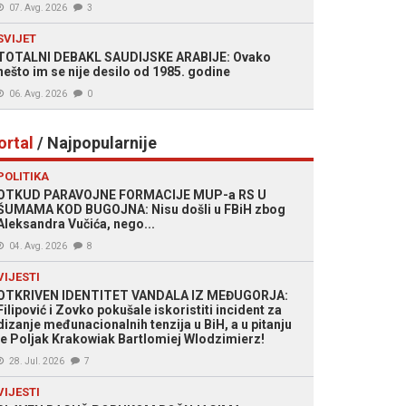
07. Avg. 2026
3
SVIJET
TOTALNI DEBAKL SAUDIJSKE ARABIJE: Ovako
nešto im se nije desilo od 1985. godine
06. Avg. 2026
0
ortal
/ Najpopularnije
POLITIKA
OTKUD PARAVOJNE FORMACIJE MUP-a RS U
ŠUMAMA KOD BUGOJNA: Nisu došli u FBiH zbog
Aleksandra Vučića, nego...
04. Avg. 2026
8
VIJESTI
OTKRIVEN IDENTITET VANDALA IZ MEĐUGORJA:
Filipović i Zovko pokušale iskoristiti incident za
dizanje međunacionalnih tenzija u BiH, a u pitanju
je Poljak Krakowiak Bartlomiej Wlodzimierz!
28. Jul. 2026
7
VIJESTI