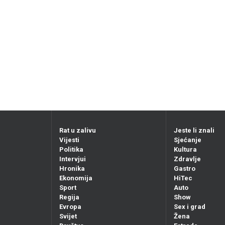
Rat u zalivu
Jeste li znali
Vijesti
Sjećanje
Politika
Kultura
Intervjui
Zdravlje
Hronika
Gastro
Ekonomija
HiTec
Sport
Auto
Regija
Show
Evropa
Sex i grad
Svijet
Žena