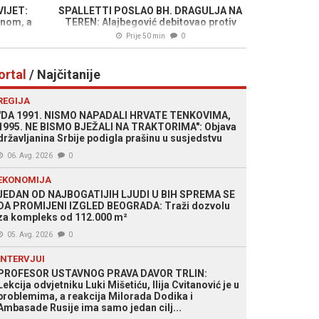
VIJET:
SPALLETTI POSLAO BH. DRAGULJA NA
inom, a
TEREN: Alajbegović debitovao protiv
icom
Intera
Prije 50 min
0
ortal
/ Najčitanije
REGIJA
"DA 1991. NISMO NAPADALI HRVATE TENKOVIMA,
1995. NE BISMO BJEŽALI NA TRAKTORIMA": Objava
državljanina Srbije podigla prašinu u susjedstvu
06. Avg. 2026
0
EKONOMIJA
JEDAN OD NAJBOGATIJIH LJUDI U BIH SPREMA SE
DA PROMIJENI IZGLED BEOGRADA: Traži dozvolu
za kompleks od 112.000 m²
05. Avg. 2026
0
INTERVJUI
PROFESOR USTAVNOG PRAVA DAVOR TRLIN:
Lekcija odvjetniku Luki Mišetiću, Ilija Cvitanović je u
problemima, a reakcija Milorada Dodika i
Ambasade Rusije ima samo jedan cilj...