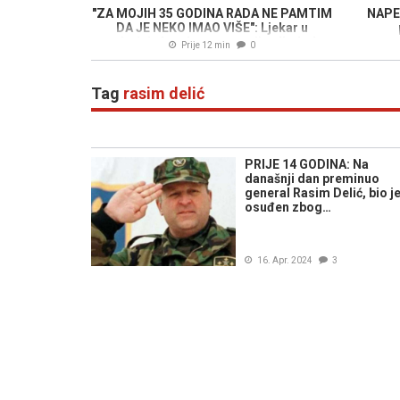
"ZA MOJIH 35 GODINA RADA NE PAMTIM
NAPE
DA JE NEKO IMAO VIŠE": Ljekar u
nevjerici zbog koncentracije alkohola
Prije 12 min
0
kod pacijenta
Tag
rasim delić
PRIJE 14 GODINA: Na
današnji dan preminuo
general Rasim Delić, bio j
osuđen zbog…
16. Apr. 2024
3