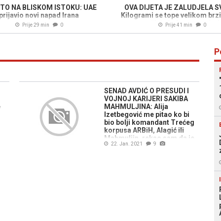
TO NA BLISKOM ISTOKU: UAE
OVA DIJETA JE ZALUDJELA S
prijavio novi napad Irana
Kilogrami se tope velikom brz
sve počinje jednom namirn
Prije 29 min
0
Prije 41 min
0
P
SENAD AVDIĆ O PRESUDI I
VOJNOJ KARIJERI SAKIBA
e
MAHMULJINA: Alija
Izetbegović me pitao ko bi
bio bolji komandant Trećeg
korpusa ARBiH, Alagić ili
Mahmuljin, rekao sam da je
22. Jan. 2021
9
Alagić vojskovođa, a Sakib
računovođa!