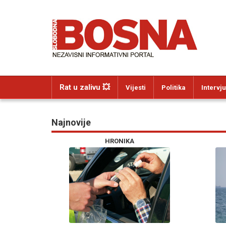
Rat u zalivu 💥
Vijesti
Politika
Intervju
Najnovije
HRONIKA