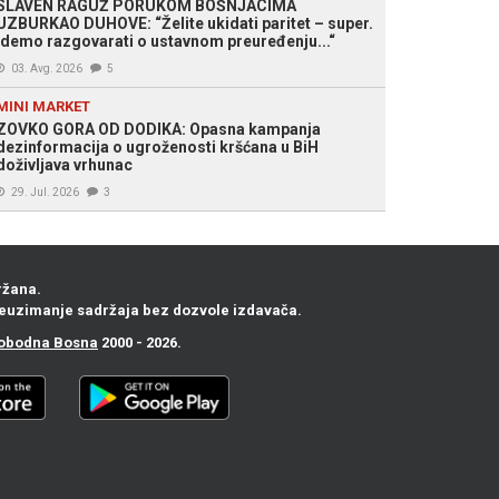
SLAVEN RAGUŽ PORUKOM BOŠNJACIMA
UZBURKAO DUHOVE: “Želite ukidati paritet – super.
Idemo razgovarati o ustavnom preuređenju...“
03. Avg. 2026
5
MINI MARKET
ZOVKO GORA OD DODIKA: Opasna kampanja
dezinformacija o ugroženosti kršćana u BiH
doživljava vrhunac
29. Jul. 2026
3
ržana.
euzimanje sadržaja bez dozvole izdavača.
obodna Bosna
2000 - 2026.