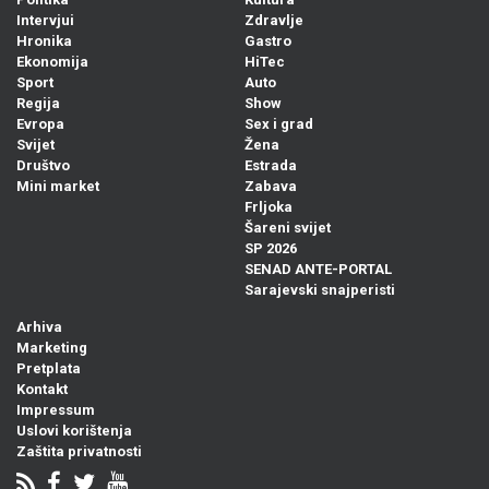
Intervjui
Zdravlje
Hronika
Gastro
Ekonomija
HiTec
Sport
Auto
Regija
Show
Evropa
Sex i grad
Svijet
Žena
Društvo
Estrada
Mini market
Zabava
Frljoka
Šareni svijet
SP 2026
SENAD ANTE-PORTAL
Sarajevski snajperisti
Arhiva
Marketing
Pretplata
Kontakt
Impressum
Uslovi korištenja
Zaštita privatnosti