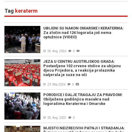
Tag
keraterm
UBIJENI SU NAKON OMARSKE I KERATERMA:
Za zločin nad 124 logoraša još nema
optužnice (VIDEO)
05. Avg. 2026
0
JEZA U CENTRU AUSTRIJSKOG GRADA:
Postavljene 102 crvene stolice za ubijenu
djecu Prijedora, a reakcija prolaznika
natjerala je suze na oči
23. Maj 2026
0
PORODICE I DALJE TRAGAJU ZA PRAVDOM:
Obilježena godišnjica masakra nad
logorašima Keraterma i Omarske
05. Avg. 2025
0
MJESTO NEIZRECIVIH PATNJI I STRADANJA: