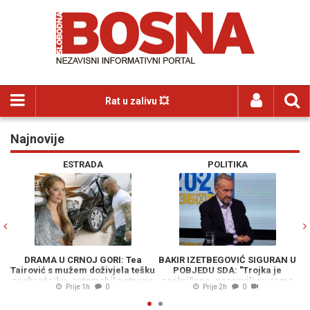
Rat u zalivu 💥
Najnovije
Previous
N
ESTRADA
POLITIKA
DRAMA U CRNOJ GORI: Tea
BAKIR IZETBEGOVIĆ SIGURAN U
P
Tairović s mužem doživjela tešku
POBJEDU SDA: "Trojka je
saobraćajku, automobil potpuno
prekrižena, napravili su samo
k
Prije 1h
0
Prije 2h
0
havarisan
belaj"