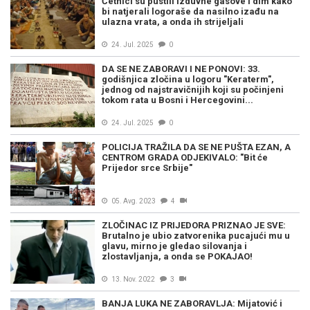
Četnici su pustili izduvne gasove i dim kako
bi natjerali logoraše da nasilno izađu na
ulazna vrata, a onda ih strijeljali
24. Jul. 2025
0
DA SE NE ZABORAVI I NE PONOVI: 33.
godišnjica zločina u logoru "Keraterm",
jednog od najstravičnijih koji su počinjeni
tokom rata u Bosni i Hercegovini...
24. Jul. 2025
0
POLICIJA TRAŽILA DA SE NE PUŠTA EZAN, A
CENTROM GRADA ODJEKIVALO: "Bit će
Prijedor srce Srbije"
05. Avg. 2023
4
ZLOČINAC IZ PRIJEDORA PRIZNAO JE SVE:
Brutalno je ubio zatvorenika pucajući mu u
glavu, mirno je gledao silovanja i
zlostavljanja, a onda se POKAJAO!
13. Nov. 2022
3
BANJA LUKA NE ZABORAVLJA: Mijatović i