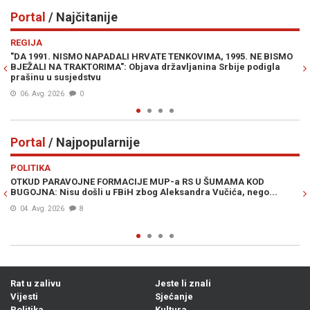
Portal
/ Najčitanije
Previous
N
REGIJA
E
"DA 1991. NISMO NAPADALI HRVATE TENKOVIMA, 1995. NE BISMO
JE
BJEŽALI NA TRAKTORIMA": Objava državljanina Srbije podigla
IZ
prašinu u susjedstvu
06. Avg. 2026
0
Portal
/ Najpopularnije
Previous
N
POLITIKA
VI
OTKUD PARAVOJNE FORMACIJE MUP-a RS U ŠUMAMA KOD
OT
BUGOJNA: Nisu došli u FBiH zbog Aleksandra Vučića, nego...
po
Bi
04. Avg. 2026
8
Rat u zalivu
Jeste li znali
Vijesti
Sjećanje
Politika
Kultura